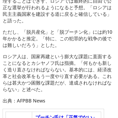
理することはできず、ロシアでは最終的に自由で公
正な選挙が行われるようになると予想。「ロシアは
民主主義国家を建設する道に戻ると確信している」
と語った。
ただし、「脱共産化」と「脱プーチン化」には約10
年かかると推定。「特に、この犯罪的な戦争の後で
は難しいだろう」とした。
ロシア人は、国家再建という膨大な課題に直面する
ことになるとカシヤノフ氏は指摘。「何もかも新し
く造り直さなければならない。基本的には、経済改
革と社会改革をもう一度やり直す必要がある。これ
らは甚大かつ困難な課題だが、達成されなければな
らない」と述べた。
出典：AFPBB News
プーチン氏は「正気でない」