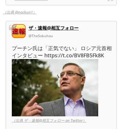
（出典 @nockun1）
ザ・速報@相互フォロー
@TheSokuhou
プーチン氏は「正気でない」 ロシア元首相
インタビュー https://t.co/BV8FB5Fk8K
（出典 ザ・速報@相互フォロー on Twitter）