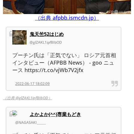
（出典 afpbb.ismcdn.jp）
鬼天竺52はじめ
@glZAKL1ipfBIbOD
プーチン氏は「正気でない」 ロシア元首相
インタビュー（AFPBB News） - goo ニュ
ース https://t.co/vjWb7V2jfx
2022-06-17 18:02:09
（出典 @glZAKL1ipfBIbOD）
よかよか(^^)専業もどき
@NAGASAKI______