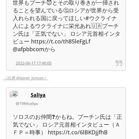
世界もプーチ😈とその取り巻きが一掃され
ることを望んでいる🤔ロシアが世界から受
入れられる国に戻ってほしい#ウクライナ
人によるウクライナに栄光あれ🇺🇦プーチ
ン氏は「正気でない」 ロシア元首相インタ
ビュー https://t.co/th85leFgLf
@afpbbcomから
2022-06-17 17:40:05
（出典 @japan_junsan）
Saliya
@1984saliya
ソロスのお仲間❓かもね。プーチン氏は「正
気でない」 ロシア元首相インタビュー（Ａ
ＦＰ＝時事） https://t.co/6lBKDjjfhB