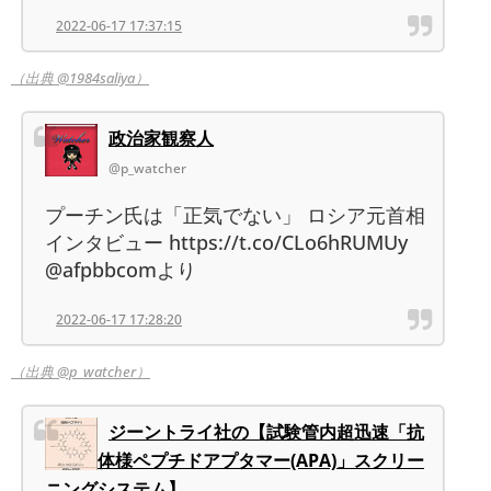
2022-06-17 17:37:15
（出典 @1984saliya）
政治家観察人
@p_watcher
プーチン氏は「正気でない」 ロシア元首相
インタビュー https://t.co/CLo6hRUMUy
@afpbbcomより
2022-06-17 17:28:20
（出典 @p_watcher）
ジーントライ社の【試験管内超迅速「抗
体様ペプチドアプタマー(APA)」スクリー
ニングシステム】