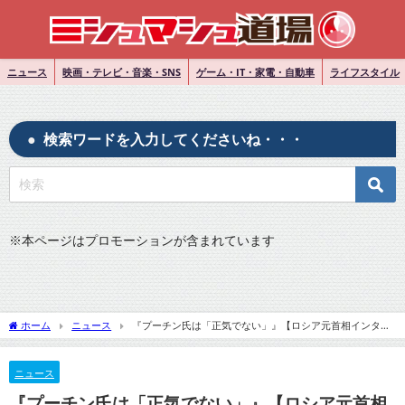
ニュース
映画・テレビ・音楽・SNS
ゲーム・IT・家電・自動車
ライフスタイル
検索ワードを入力してくださいね・・・
※
本ページはプロモーションが含まれています
ホーム
ニュース
『プーチン氏は「正気でない」』【ロシア元首相インタビ
ュー】についてTwitterの反応
ニュース
『プーチン氏は「正気でない」』【ロシア元首相