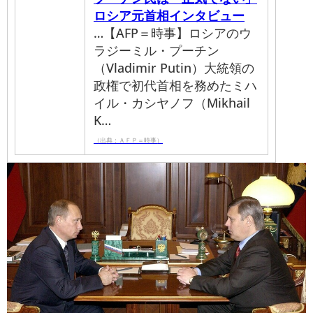
ロシア元首相インタビュー
…【AFP＝時事】ロシアのウ
ラジーミル・プーチン
（Vladimir Putin）大統領の
政権で初代首相を務めたミハ
イル・カシヤノフ（Mikhail
K…
（出典：ＡＦＰ＝時事）