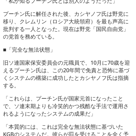
「私が知るプーチン氏とは別人のようだった」
プーチン氏に解任された後、カシヤノフ氏は野党に
移り、クレムリン（ロシア大統領府）を最も声高に
批判する一人となった。現在は野党「国民自由党」
の党首を務めている。
■「完全な無法状態」
旧ソ連国家保安委員会の元職員で、10月に70歳を迎
えるプーチン氏は、この20年間で免責と恐怖に基づ
くシステムの構築に成功したとカシヤノフ氏は指摘
する。
「これらは、プーチン氏が国家元首になったこと
で、ソ連末期よりも冷笑的かつ残酷な手法で運用さ
れるようになったシステムの成果だ」
「本質的には、これは完全な無法状態に基づいた
KGBのシステムだ。彼らが罰を受けることを全く予