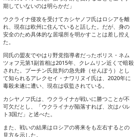
期していないのは明らかだ」
ウクライナ侵攻を受けてカシヤノフ氏はロシアを離
れ、現在は欧州に住んでいると話した。だが、身の
安全のため具体的な居場所を明かすことは差し控え
た。
同氏の盟友でやはり野党指導者だったボリス・ネム
ツォフ元第1副首相は2015年、クレムリン近くで暗殺
された。プーチン氏批判の急先鋒（せんぽう）とし
て知られるアレクセイ・ナワリヌイ氏は、2020年に
毒殺未遂に遭い、現在は収監されている。
カシヤノフ氏は、ウクライナが戦いに勝つことが不
可欠だとし、「ウクライナが陥落すれば、次はバル
ト3国だ」と述べた。
また、戦いの結果はロシアの将来をも左右するとの
見方を示した。