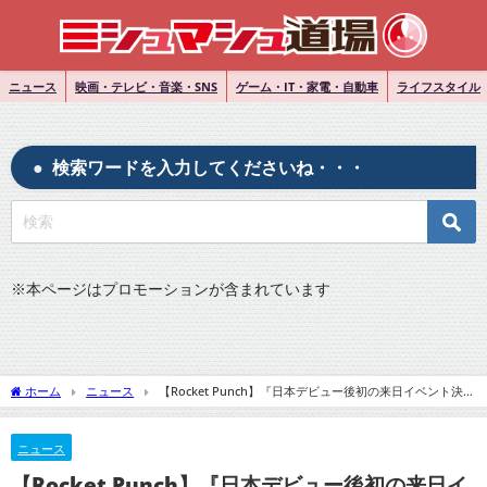
ニュース
映画・テレビ・音楽・SNS
ゲーム・IT・家電・自動車
ライフスタイル
検索ワードを入力してくださいね・・・
※
本ページはプロモーションが含まれています
ホーム
ニュース
【Rocket Punch】『日本デビュー後初の来日イベント決
定』についてTwitterの反応
ニュース
【Rocket Punch】『日本デビュー後初の来日イ