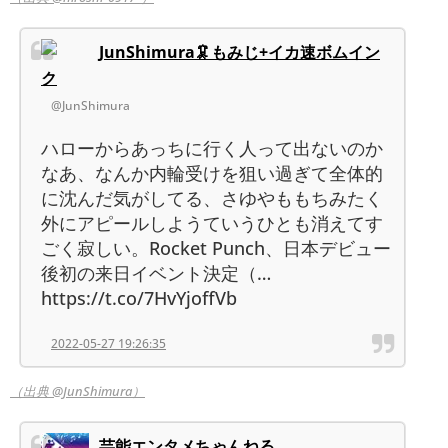
JunShimura🦑もみじ+イカ速ボムイン
ク
@JunShimura
ハローからあっちに行く人って出ないのか
なあ、なんか内輪受けを狙い過ぎて全体的
に沈んだ気がしてる、さゆやももちみたく
外にアピールしようていうひとも消えてす
ごく寂しい。Rocket Punch、日本デビュー
後初の来日イベント決定（…
https://t.co/7HvYjoffVb
2022-05-27 19:26:35
（出典 @JunShimura）
芸能エンタメちゃんねる