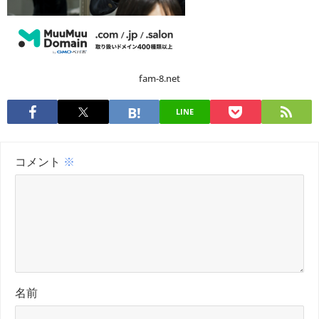
fam-8.net
LINE
コメント
※
名前