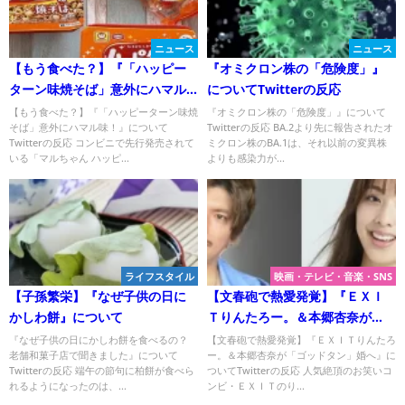
ニュース
ニュース
【もう食べた？】『「ハッピー
『オミクロン株の「危険度」』
ターン味焼そば」意外にハマル
についてTwitterの反応
味！』についてTwitterの反応
【もう食べた？】『「ハッピーターン味焼
『オミクロン株の「危険度」』について
そば」意外にハマル味！』について
Twitterの反応 BA.2より先に報告されたオ
Twitterの反応 コンビニで先行発売されて
ミクロン株のBA.1は、それ以前の変異株
いる「マルちゃん ハッピ...
よりも感染力が...
ライフスタイル
映画・テレビ・音楽・SNS
【子孫繁栄】『なぜ子供の日に
【文春砲で熱愛発覚】『ＥＸＩ
かしわ餅』について
Ｔりんたろー。＆本郷杏奈が
「ゴッドタン」婚へ』について
『なぜ子供の日にかしわ餅を食べるの？
【文春砲で熱愛発覚】『ＥＸＩＴりんたろ
老舗和菓子店で聞きました』について
ー。＆本郷杏奈が「ゴッドタン」婚へ』に
Twitterの反応
Twitterの反応 端午の節句に柏餅が食べら
ついてTwitterの反応 人気絶頂のお笑いコ
れるようになったのは、...
ンビ・ＥＸＩＴのり...