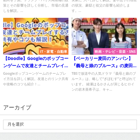
策とその影響を詳しく分析し、市場の見通
の状況、豪邸と祖父の影響も紹介しま
しを解説。...
す。...
IT・家電・自動車
映画・テレビ・音楽・SNS
【Doodle】Googleのポップコー
【ベーカリー麦田のアンパン】
ンゲームで友達とチームプレイ
『義母と娘のブルース』の麦田
する方法：リンク共有やコツも
のパンがセブンイレブンで発
Googleポップコーンゲームのチームプレ
TBSで放送中の人気ドラマ『義母と娘のブ
イ方法を詳しく解説。友達とのリンク共有
ルース』は、略して“ぎぼむす”と呼ばれて
解説！
売！
や攻略のコツも紹介！...
います。 綾瀬はるかさんが演じるヒロイ
ンの岩木亜希子は、キャ...
アーカイブ