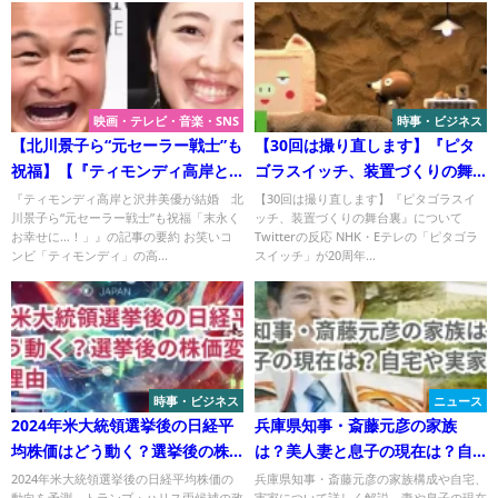
映画・テレビ・音楽・SNS
時事・ビジネス
【北川景子ら“元セーラー戦士”も
【30回は撮り直します】『ピタ
祝福】【『ティモンディ高岸と
ゴラスイッチ、装置づくりの舞
沢井美優が結婚』について
台裏』についてTwitterの反応
『ティモンディ高岸と沢井美優が結婚 北
【30回は撮り直します】『ピタゴラスイ
川景子ら“元セーラー戦士”も祝福「末永く
ッチ、装置づくりの舞台裏』について
Twitterの反応
お幸せに…！」』の記事の要約 お笑いコ
Twitterの反応 NHK・Eテレの「ピタゴラ
ンビ「ティモンディ」の高...
スイッチ」が20周年...
時事・ビジネス
ニュース
2024年米大統領選挙後の日経平
兵庫県知事・斎藤元彦の家族
均株価はどう動く？選挙後の株
は？美人妻と息子の現在は？自
価変動予測とその理由
宅や実家は？
2024年米大統領選挙後の日経平均株価の
兵庫県知事・斎藤元彦の家族構成や自宅、
動向を予測。トランプ・ハリス両候補の政
実家について詳しく解説。妻や息子の現在