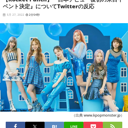
ベント決定』についてTwitterの反応
5月 27, 2022
2分54秒
（出典 www.kpopmonster.jp）
LINE