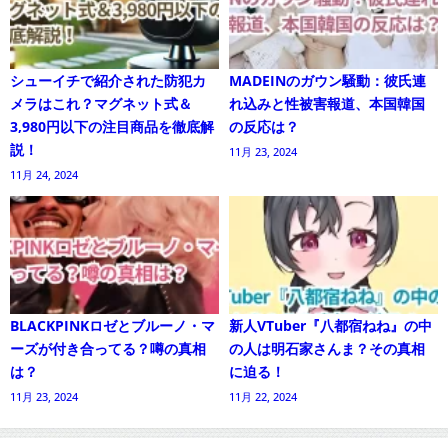
シューイチで紹介された防犯カ
MADEINのガウン騒動：彼氏連
メラはこれ？マグネット式＆
れ込みと性被害報道、本国韓国
3,980円以下の注目商品を徹底解
の反応は？
説！
11月 23, 2024
11月 24, 2024
BLACKPINKロゼとブルーノ・マ
新人VTuber『八都宿ねね』の中
ーズが付き合ってる？噂の真相
の人は明石家さんま？その真相
は？
に迫る！
11月 23, 2024
11月 22, 2024