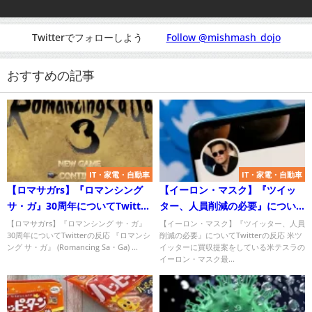
Twitterでフォローしよう
Follow @mishmash_dojo
おすすめの記事
IT・家電・自動車
IT・家電・自動車
【ロマサガrs】『ロマンシング
【イーロン・マスク】『ツイッ
サ・ガ』30周年についてTwitter
ター、人員削減の必要』につい
の反応
てTwitterの反応
【ロマサガrs】『ロマンシング サ・ガ』
【イーロン・マスク】『ツイッター、人員
30周年についてTwitterの反応 『ロマンシ
削減の必要』についてTwitterの反応 米ツ
ング サ・ガ』 (Romancing Sa・Ga) ...
イッターに買収提案をしている米テスラの
イーロン・マスク最...