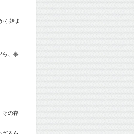
から始ま
がら、事
、その存
わざるを