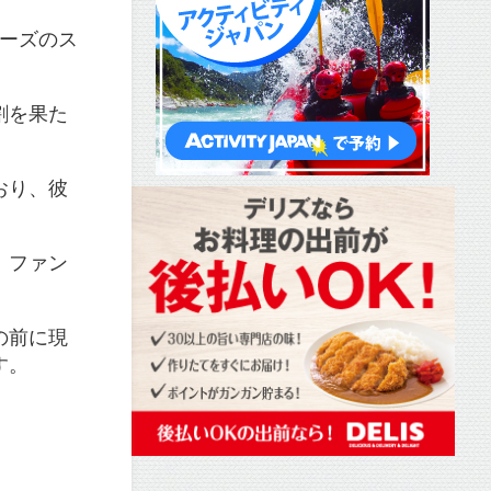
リーズのス
割を果た
おり、彼
、ファン
の前に現
​。