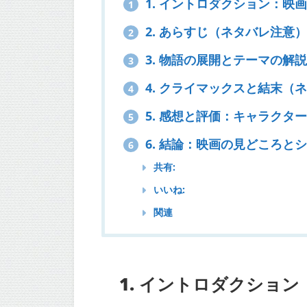
1. イントロダクション：映
1
2. あらすじ（ネタバレ注意
2
3. 物語の展開とテーマの解
3
4. クライマックスと結末（
4
5. 感想と評価：キャラクタ
5
6. 結論：映画の見どころと
6
共有:
いいね:
関連
1.
イントロダクション