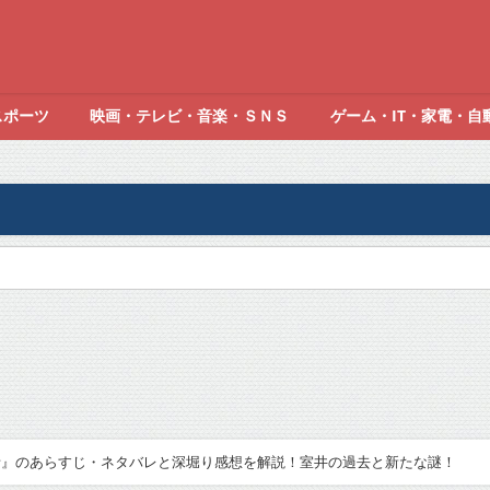
スポーツ
映画・テレビ・音楽・ＳＮＳ
ゲーム・IT・家電・自
者』のあらすじ・ネタバレと深堀り感想を解説！室井の過去と新たな謎！