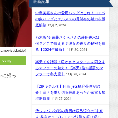
最新記事
中島美嘉さんの愛用バッグはこれ！ロエベ
の象バッグとエルメスの長財布の魅力を徹
底解剖
12月 2, 2024
乃木坂46 遠藤さくらさんの愛用香水は
何？どこで買える？彼女の香りの秘密を探
る【2024年最新】
11月 30, 2024
.movieticket.jp）
Feedly
楽天で今話題！暖かさとスタイルを両立す
るマフラーの魅力！【楽天1位✨話題のマ
フラーで冬支度】
ンに帰っ
11月 28, 2024
【ZIPキテルネ】HiHi Jets猪狩蒼弥が紹
介！寒さを乗り切る最新あったか家電＆加
湿器特集
11月 27, 2024
侍ジャパン敗戦の真因は辰己涼介の“未来
人”発言か？ プレミア12決勝を振り返る