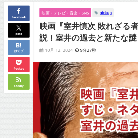
pickup
映画・テレビ・音楽・SNS
Facebook
映画『室井慎次 敗れざる
post
説！室井の過去と新たな謎
9分27秒
10月 12, 2024
はてブ
Pocket
Feedly