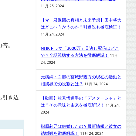
11月 25, 2024
【マー君退団の真相と未来予想】田中将大
はどこへ向かうのか？引退説も徹底検証！
11月 24, 2024
向杏。
NHKドラマ「3000万」見逃し配信はどこ
で？全話視聴する方法を徹底解説！
11月
24, 2024
元横綱・白鵬の宮城野親方の現在の活動と
相撲界での役割とは？
11月 24, 2024
も引き込
【動画】牧秀悟選手の「デスターシャ」と
は？その意味と由来を徹底解説！
11月 24,
2024
指原莉乃は結婚したの？最新情報と彼女の
結婚観を徹底解説！
11月 24, 2024