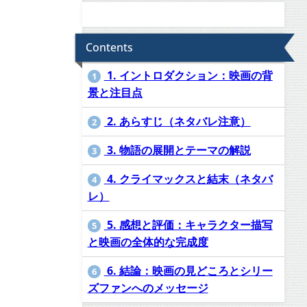
Contents
1. イントロダクション：映画の背
1
景と注目点
2. あらすじ（ネタバレ注意）
2
3. 物語の展開とテーマの解説
3
4. クライマックスと結末（ネタバ
4
レ）
5. 感想と評価：キャラクター描写
5
と映画の全体的な完成度
6. 結論：映画の見どころとシリー
6
ズファンへのメッセージ