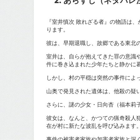
2.
あらすじ（ネタバレ
『室井慎次 敗れざる者』の物語は
ります。
彼は、早期退職し、故郷である東北
室井は、自らが抱えてきた罪の意識
件に巻き込まれた少年たちと静かに暮
しかし、村の平穏は突然の事件によ
山奥で発見された遺体は、他殺の疑
さらに、謎の少女・日向杏（福本莉
彼女は、なんと、かつての猟奇殺人
在が村に新たな波乱を呼び込みます​
事件の被害者家族や加害者家族と深