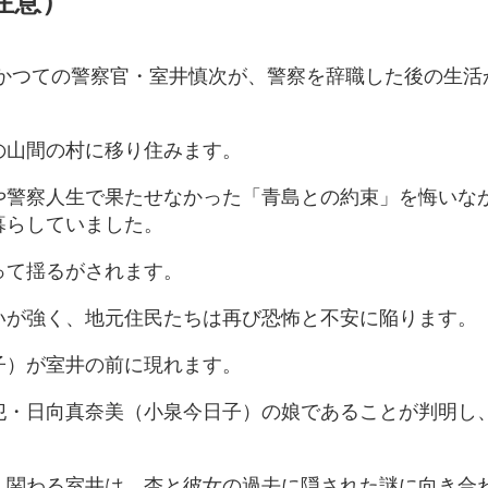
注意）
、かつての警察官・室井慎次が、警察を辞職した後の生活
の山間の村に移り住みます。
や警察人生で果たせなかった「青島との約束」を悔いな
らしていました​。
って揺るがされます。
いが強く、地元住民たちは再び恐怖と不安に陥ります。
子）が室井の前に現れます。
犯・日向真奈美（小泉今日子）の娘であることが判明し
。
く関わる室井は、杏と彼女の過去に隠された謎に向き合