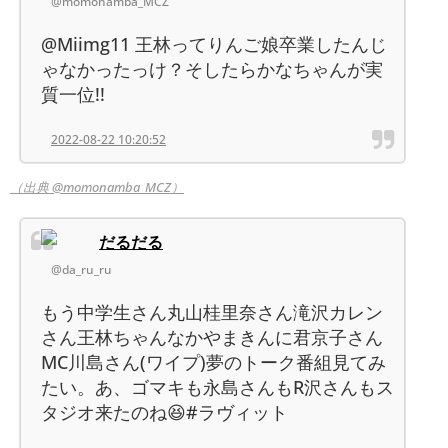
@momonamba_MCZ
@Miimg11 王林ってりんご娘卒業したんじ
ゃなかったっけ？そしたらかなちゃんが実
質一位!!
2022-08-22 10:20:52
（出典 @momonamba_MCZ）
だるだる
@da_ru_ru
もう中学生さん丸山桂里奈さん滝沢カレン
さん王林ちゃんなかやまきんに君京子さん
MC川島さん(ワイプ)夢のトーク番組見てみ
たい。あ、ゴマキも永島さんもR沢さんもス
タジオ来たのね😆#ラヴィット