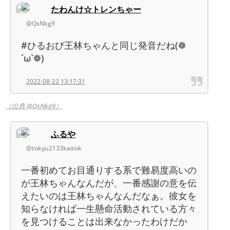
たわんけ☆トレンちゃー
@QsNkg9
#ひるおび王林ちゃんと同じ発音だね(❁
´ω`❁)
2022-08-22 13:17:31
（出典 @QsNkg9）
ふるや
@tokyu2133kaitok
一番初めてお目通りする系で難易度高いの
が王林ちゃんなんだが、一番感謝の意を伝
えたいのは王林ちゃんなんだなぁ。彼女を
知らなければ一生懸命活動されている方々
を見つけることは出来なかったわけだか