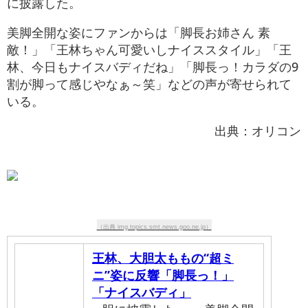
に披露した。
美脚全開な姿にファンからは「脚長お姉さん 素
敵！」「王林ちゃん可愛いしナイススタイル」「王
林、今日もナイスバディだね」「脚長っ！カラダの9
割が脚って感じやなぁ～笑」などの声が寄せられて
いる。
出典：オリコン
（出典 img.topics.smt.news.goo.ne.jp）
王林、大胆太ももの“超ミ
ニ”姿に反響「脚長っ！」
「ナイスバディ」