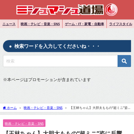
ニュース
映画・テレビ・音楽・SNS
ゲーム・IT・家電・自動車
ライフスタイル
検索ワードを入力してくださいね・・・
※
本ページはプロモーションが含まれています
ホーム
映画・テレビ・音楽・SNS
【王林ちゃん】大胆太ももの“超ミニ”姿
に反響「脚長っ！」「ナイスバディ」』についてTwitterの反応
映画・テレビ・音楽・SNS
【王林ちゃん】大胆太ももの“超ミニ”姿に反響