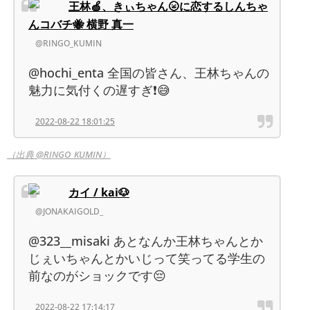
王林🍏、きぃちゃん🌝に恋するしんちゃ
んコバチ🐝 横野 真一
@RINGO_KUMIN
@hochi_enta 全国の皆さん、王林ちゃんの
魅力に気付くの遅すぎ❗😅
2022-08-22 18:01:25
（出典 @RINGO_KUMIN）
カイ / kai🐶
@JONAKAIGOLD_
@323__misaki あとなんか王林ちゃんとか
じぇいちゃんとかいじって笑ってる学生の
前なのがショックです😔
2022-08-22 17:14:17