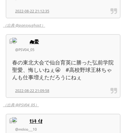
2022-08-22 21:12:35
（出典 @ponsyughost）
☁鱟
@PSV04_05
春の東北大会で仙台育英に勝った弘前学院
聖愛、悔しいねぇ😬 #高校野球王林ちゃ
んも仕事増えただろうにねぇ
2022-08-22 21:09:58
（出典 @PSV04_05）
ﾓﾄｷ ｲｵ
@mtkio___10