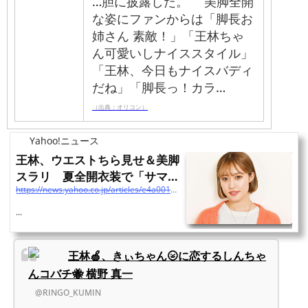
…胆に披露した。 美脚全開
な姿にファンからは「脚長お
姉さん 素敵！」「王林ちゃ
ん可愛いしナイススタイル」
「王林、今日もナイスバディ
だね」「脚長っ！カラ…
（出典：オリコン）
Yahoo!ニュース
王林、ウエストちら見せ＆美脚
スラリ 夏全開衣装で「サマソ
https://news.yahoo.co.jp/articles/e4a00118e2b981e1b8f6bf81061efdddccb2b3ab
ニ出たい」（デイリー...
...
王林🍏、きぃちゃん🌝に恋するしんちゃ
んコバチ🐝 横野 真一
@RINGO_KUMIN