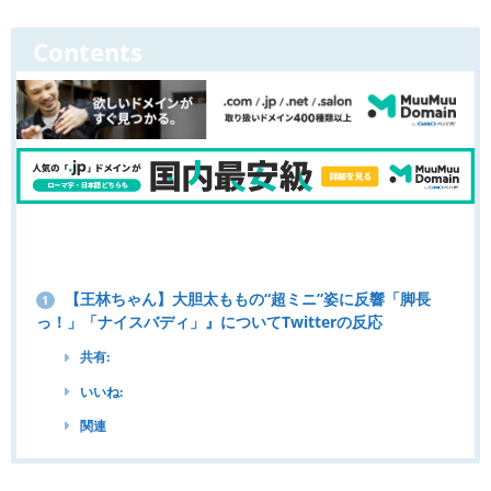
Contents
【王林ちゃん】大胆太ももの“超ミニ”姿に反響「脚長
1
っ！」「ナイスバディ」』についてTwitterの反応
共有:
いいね:
関連