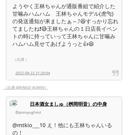
ようやく王林ちゃんが通販番組で紹介した
甘噛みハムハム 王林ちゃんモデル(虎🐅)
の発送通知が来ましたぁ～⤴️😆すっかり忘れ
てましたね❗😅王林ちゃんの１日店長イベン
トの時に持っていって王林ちゃんに甘噛み
ハムハム見せてあげようっと👍😆
（出典 ）
2022-08-22 21:20:04
（出典 @RINGO_KUMIN）
日本酒女ましゅ（桝岡明音）の中身
@ponsyughost
@mtkio___10 え！他にも王林ちゃんいる
の！