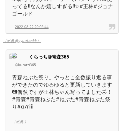
ってる‼︎なんか嬉しすぎる‼︎✨#王林#ジョナ
ゴールド
2022-08-22 20:03:44
（出典 @gyuutankk）
くらっち@青森365
@kuratti365
青森ねぶた祭り。やっとこ全数振り返る事
ができたのでゆるゆると更新していきます
📷偶然ですが王林ちゃん写ってました🤣！
#青森#青森ねぶた#ねぶた#青森ねぶた祭
り#α7riii
（出典 ）