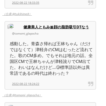
2022-08-22 18:33:35
（出典 @tukihime8）
健康美人ともみ🎀顔の脂肪吸引DTなう
@tomomi_glapocha
感動した。青森さ帰れば王林ちゃん（だけ
ではなくて）津軽弁のCMはむったど流れて
た。歌のCM多め。でもそれは地元の話。全
国区CMで王林ちゃんが津軽訛りでCM出て
た。わいはなんだけど...🥲標準語以外は異
常語であるの時代は終わった？
2022-08-22 18:24:22
（出典 @tomomi_glapocha）