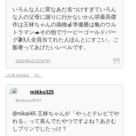
いろんな人に変なあだ名つけすぎていろん
な人の父母に謝りに行かないかん🤣最高傑
作は王林ちゃんの偽物🍎準優勝は亀のウル
トラマン🐢その他でウーピーゴールドバー
グ🎬3人全員当てれた人ほんとにすごい。ご
飯奢ってあげたいレベルです。
2022-08-22 21:07:01
（出典 @mtkio___10）
mikko325
@mitsuko8141
@nikai45 王林ちゃんが「やっとテレビでや
れる」って喜んでたやつですよね？あさむ
しプリンでしたっけ？