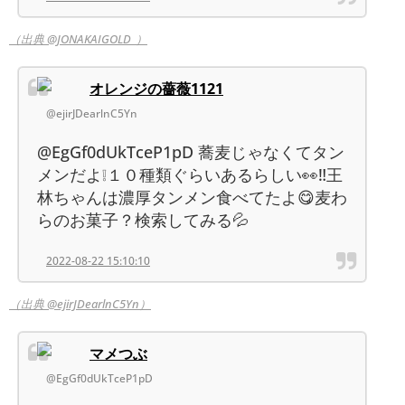
（出典 @JONAKAIGOLD_）
オレンジの薔薇1121
@ejirJDearlnC5Yn
@EgGf0dUkTceP1pD 蕎麦じゃなくてタン
メンだよ❕１０種類ぐらいあるらしい👀‼️王
林ちゃんは濃厚タンメン食べてたよ😋麦わ
らのお菓子？検索してみる💦
2022-08-22 15:10:10
（出典 @ejirJDearlnC5Yn）
マメつぶ
@EgGf0dUkTceP1pD