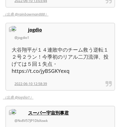
2022-06-10 13:03:44
（出典 @rainbowman888）
jogdio
@jogdio1
大谷翔平が１４連敗中のチーム救う逆転１
２号２ラン！今季初のリアル二刀流弾、投
げては５回１失点・
https://t.co/jyBSGKYexq
2022-06-10 12:58:39
（出典 @jogdio1）
スーパー宇宙刑事君
@Nv8V57JP1DbXowk