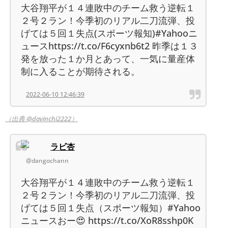
大谷翔平が１４連敗中のチーム救う逆転１
２号２ラン！今季初のリアル二刀流弾、投
げては５回１失点(スポーツ報知)#Yahooニ
ュースhttps://t.co/F6cyxnb6t2 昨季は１３
発を放った１か月とあって、一気に量産体
制に入ることが期待される。
2022-06-10 12:46:39
（出典 @davinchi2222）
ラビ杏
@dangochann
大谷翔平が１４連敗中のチーム救う逆転１
２号２ラン！今季初のリアル二刀流弾、投
げては５回１失点（スポーツ報知）#Yahoo
ニュースおー😍 https://t.co/XoR8sshp0K