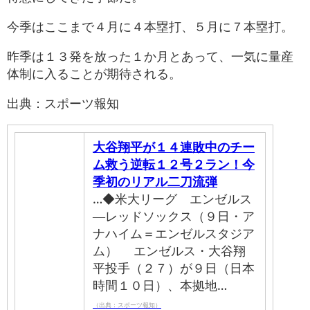
今季はここまで４月に４本塁打、５月に７本塁打。
昨季は１３発を放った１か月とあって、一気に量産
体制に入ることが期待される。
出典：スポーツ報知
大谷翔平が１４連敗中のチー
ム救う逆転１２号２ラン！今
季初のリアル二刀流弾
…◆米大リーグ エンゼルス
―レッドソックス（９日・ア
ナハイム＝エンゼルスタジア
ム） エンゼルス・大谷翔
平投手（２７）が９日（日本
時間１０日）、本拠地…
（出典：スポーツ報知）