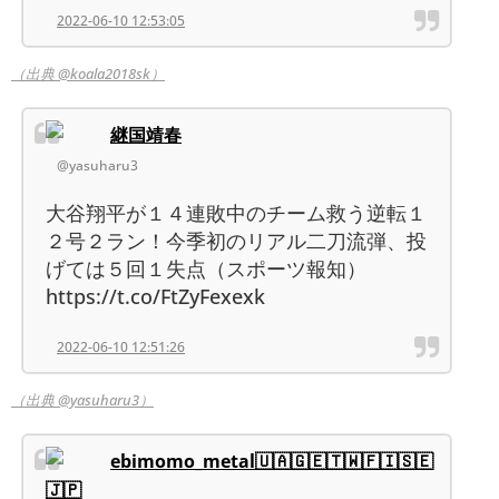
2022-06-10 12:53:05
（出典 @koala2018sk）
継国靖春
@yasuharu3
大谷翔平が１４連敗中のチーム救う逆転１
２号２ラン！今季初のリアル二刀流弾、投
げては５回１失点（スポーツ報知）
https://t.co/FtZyFexexk
2022-06-10 12:51:26
（出典 @yasuharu3）
ebimomo_metal🇺🇦🇬🇪🇹🇼🇫🇮🇸🇪
🇯🇵