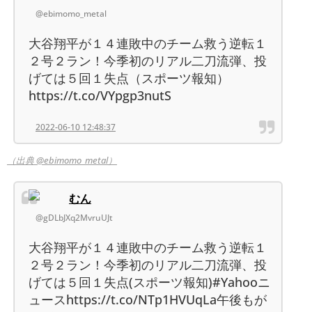
@ebimomo_metal
大谷翔平が１４連敗中のチーム救う逆転１
２号２ラン！今季初のリアル二刀流弾、投
げては５回１失点（スポーツ報知）
https://t.co/VYpgp3nutS
2022-06-10 12:48:37
（出典 @ebimomo_metal）
むん
@gDLbJXq2MvruUJt
大谷翔平が１４連敗中のチーム救う逆転１
２号２ラン！今季初のリアル二刀流弾、投
げては５回１失点(スポーツ報知)#Yahooニ
ュースhttps://t.co/NTp1HVUqLa午後もが