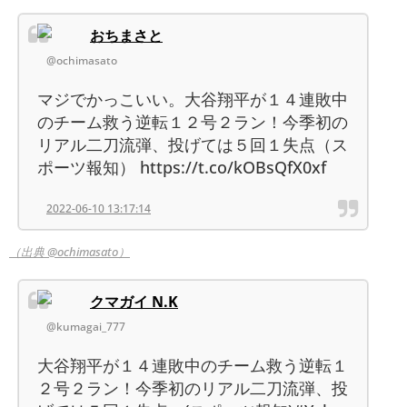
おちまさと
@ochimasato
マジでかっこいい。大谷翔平が１４連敗中
のチーム救う逆転１２号２ラン！今季初の
リアル二刀流弾、投げては５回１失点（ス
ポーツ報知） https://t.co/kOBsQfX0xf
2022-06-10 13:17:14
（出典 @ochimasato）
クマガイ N.K
@kumagai_777
大谷翔平が１４連敗中のチーム救う逆転１
２号２ラン！今季初のリアル二刀流弾、投