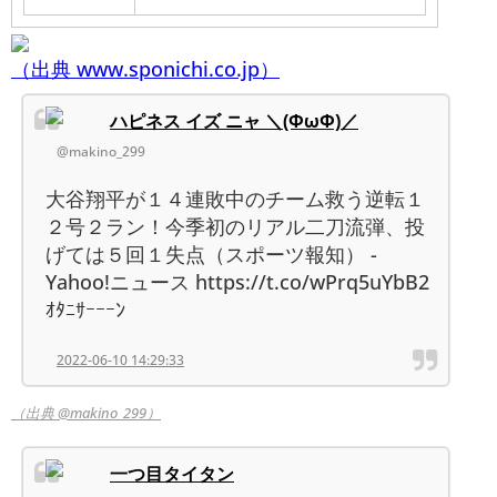
（出典 www.sponichi.co.jp）
ハピネス イズ ニャ ＼(ΦωΦ)／
@makino_299
大谷翔平が１４連敗中のチーム救う逆転１
２号２ラン！今季初のリアル二刀流弾、投
げては５回１失点（スポーツ報知） -
Yahoo!ニュース https://t.co/wPrq5uYbB2
ｵﾀﾆｻｰｰｰﾝ
2022-06-10 14:29:33
（出典 @makino_299）
一つ目タイタン