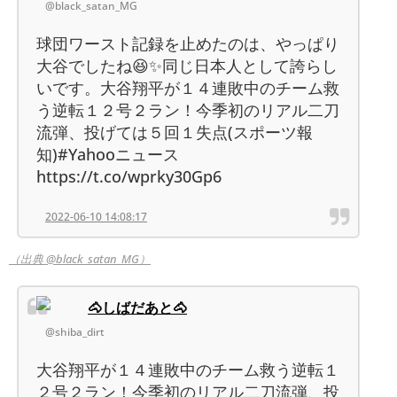
@black_satan_MG
球団ワースト記録を止めたのは、やっぱり
大谷でしたね😆✨同じ日本人として誇らし
いです。大谷翔平が１４連敗中のチーム救
う逆転１２号２ラン！今季初のリアル二刀
流弾、投げては５回１失点(スポーツ報
知)#Yahooニュース
https://t.co/wprky30Gp6
2022-06-10 14:08:17
（出典 @black_satan_MG）
🐴しばだあと🐴
@shiba_dirt
大谷翔平が１４連敗中のチーム救う逆転１
２号２ラン！今季初のリアル二刀流弾、投