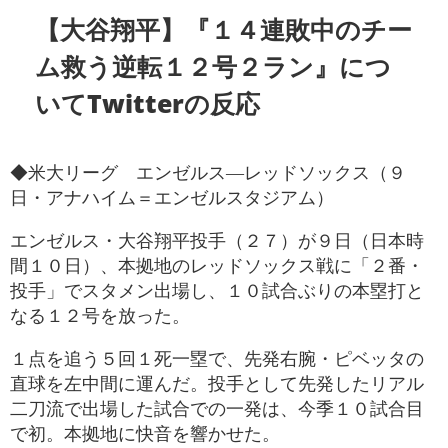
【大谷翔平】『１４連敗中のチー
ム救う逆転１２号２ラン』につ
いてTwitterの反応
◆米大リーグ エンゼルス―レッドソックス（９
日・アナハイム＝エンゼルスタジアム）
エンゼルス・大谷翔平投手（２７）が９日（日本時
間１０日）、本拠地のレッドソックス戦に「２番・
投手」でスタメン出場し、１０試合ぶりの本塁打と
なる１２号を放った。
１点を追う５回１死一塁で、先発右腕・ピベッタの
直球を左中間に運んだ。投手として先発したリアル
二刀流で出場した試合での一発は、今季１０試合目
で初。本拠地に快音を響かせた。