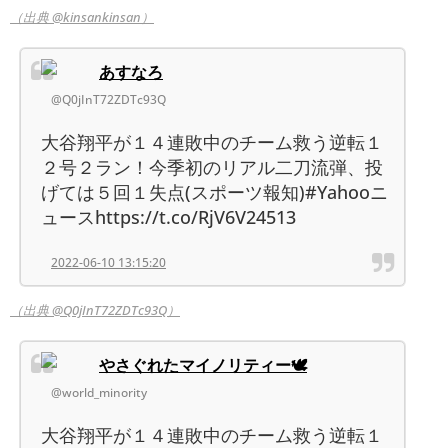
（出典 @kinsankinsan）
あすなろ
@Q0jInT72ZDTc93Q
大谷翔平が１４連敗中のチーム救う逆転１
２号２ラン！今季初のリアル二刀流弾、投
げては５回１失点(スポーツ報知)#Yahooニ
ュースhttps://t.co/RjV6V24513
2022-06-10 13:15:20
（出典 @Q0jInT72ZDTc93Q）
やさぐれたマイノリティー🕊
@world_minority
大谷翔平が１４連敗中のチーム救う逆転１