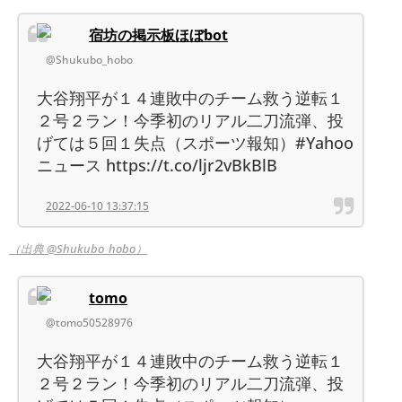
宿坊の掲示板ほぼbot
@Shukubo_hobo
大谷翔平が１４連敗中のチーム救う逆転１
２号２ラン！今季初のリアル二刀流弾、投
げては５回１失点（スポーツ報知）#Yahoo
ニュース https://t.co/ljr2vBkBlB
2022-06-10 13:37:15
（出典 @Shukubo_hobo）
tomo
@tomo50528976
大谷翔平が１４連敗中のチーム救う逆転１
２号２ラン！今季初のリアル二刀流弾、投