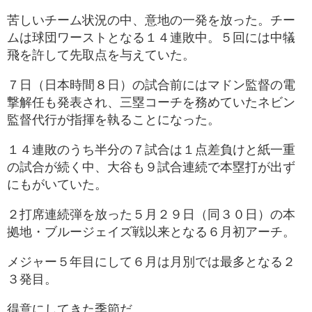
苦しいチーム状況の中、意地の一発を放った。チー
ムは球団ワーストとなる１４連敗中。５回には中犠
飛を許して先取点を与えていた。
７日（日本時間８日）の試合前にはマドン監督の電
撃解任も発表され、三塁コーチを務めていたネビン
監督代行が指揮を執ることになった。
１４連敗のうち半分の７試合は１点差負けと紙一重
の試合が続く中、大谷も９試合連続で本塁打が出ず
にもがいていた。
２打席連続弾を放った５月２９日（同３０日）の本
拠地・ブルージェイズ戦以来となる６月初アーチ。
メジャー５年目にして６月は月別では最多となる２
３発目。
得意にしてきた季節だ。