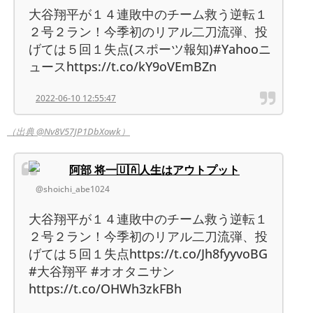
大谷翔平が１４連敗中のチーム救う逆転１
２号２ラン！今季初のリアル二刀流弾、投
げては５回１失点(スポーツ報知)#Yahooニ
ュースhttps://t.co/kY9oVEmBZn
2022-06-10 12:55:47
（出典 @Nv8V57JP1DbXowk）
阿部 将一🇺🇦人生はアウトプット
@shoichi_abe1024
大谷翔平が１４連敗中のチーム救う逆転１
２号２ラン！今季初のリアル二刀流弾、投
げては５回１失点https://t.co/Jh8fyyvoBG
#大谷翔平 #オオタニサン
https://t.co/OHWh3zkFBh