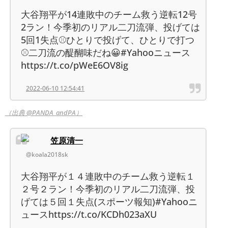
大谷翔平が14連敗中のチーム救う逆転12号
2ラン！今季初のリアル二刀流弾、投げては
5回1失点⚾ひとりで投げて、ひとりで打つ
⚾二刀流の醍醐味だね😀#Yahooニュース
https://t.co/pWeE6OV8ig
2022-06-10 12:54:41
（出典 @PANDA_andPA）
笠原清一
@koala2018sk
大谷翔平が１４連敗中のチーム救う逆転１
２号２ラン！今季初のリアル二刀流弾、投
げては５回１失点(スポーツ報知)#Yahooニ
ュースhttps://t.co/KCDh023aXU