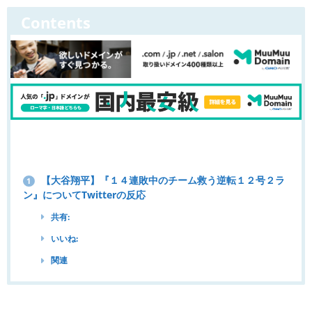
Contents
【大谷翔平】『１４連敗中のチーム救う逆転１２号２ラ
1
ン』についてTwitterの反応
共有:
いいね:
関連