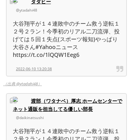
タダヒー
@ytadahi48
大谷翔平が１４連敗中のチーム救う逆転１
２号２ラン！今季初のリアル二刀流弾、投
げては５回１失点(スポーツ報知)やっぱり
大谷さん#Yahooニュース
https://t.co/1lQQW1Eeg6
2022-06-10 13:20:38
（出典 @ytadahi48）
渡部（ワタナベ）厚志 ホームセンターで
ネット通販を担当してる優しい部長
@daikinatsushi
大谷翔平が１４連敗中のチーム救う逆転１
２号２ラン！今季初のリアル二刀流弾、投