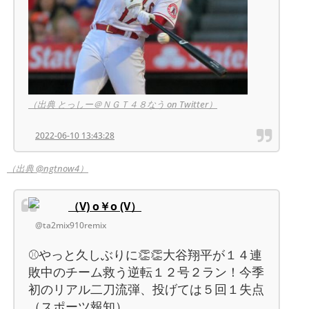
（出典 とっしー＠ＮＧＴ４８なう on Twitter）
2022-06-10 13:43:28
（出典 @ngtnow4）
（V) o￥o (V）
@ta2mix910remix
⚾やっと久しぶりに👏👏大谷翔平が１４連
敗中のチーム救う逆転１２号２ラン！今季
初のリアル二刀流弾、投げては５回１失点
（スポーツ報知）