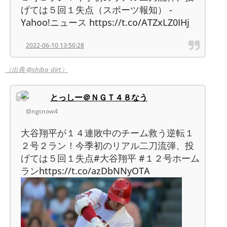
げては５回１失点（スポーツ報知） -
Yahoo!ニュース https://t.co/ATZxLZ0IHj
2022-06-10 13:50:28
（出典 @shiba_dirt）
とっしー＠ＮＧＴ４８なう
@ngtnow4
大谷翔平が１４連敗中のチーム救う逆転１
２号２ラン！今季初のリアル二刀流弾、投
げては５回１失点#大谷翔平 #１２号ホーム
ランhttps://t.co/azDbNNyOTA