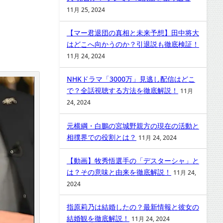
11月 25, 2024
【マー君退団の真相と未来予想】田中将大
はどこへ向かうのか？引退説も徹底検証！
11月 24, 2024
NHKドラマ「3000万」見逃し配信はどこ
で？全話視聴する方法を徹底解説！
11月
24, 2024
元横綱・白鵬の宮城野親方の現在の活動と
相撲界での役割とは？
11月 24, 2024
【動画】牧秀悟選手の「デスターシャ」と
は？その意味と由来を徹底解説！
11月 24,
2024
指原莉乃は結婚したの？最新情報と彼女の
結婚観を徹底解説！
11月 24, 2024