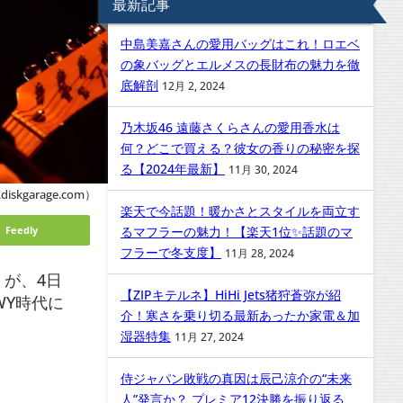
最新記事
中島美嘉さんの愛用バッグはこれ！ロエベ
の象バッグとエルメスの長財布の魅力を徹
底解剖
12月 2, 2024
乃木坂46 遠藤さくらさんの愛用香水は
何？どこで買える？彼女の香りの秘密を探
る【2024年最新】
11月 30, 2024
iskgarage.com）
楽天で今話題！暖かさとスタイルを両立す
Feedly
るマフラーの魅力！【楽天1位✨話題のマ
フラーで冬支度】
11月 28, 2024
）が、4日
【ZIPキテルネ】HiHi Jets猪狩蒼弥が紹
WY時代に
介！寒さを乗り切る最新あったか家電＆加
湿器特集
11月 27, 2024
侍ジャパン敗戦の真因は辰己涼介の“未来
人”発言か？ プレミア12決勝を振り返る