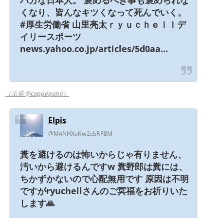
くなり、皆んなキツくなって死んでいく。
#厚生労働省 山里亮太ｒｙｕｃｈｅｌｌデ
イリースポーツ
news.yahoo.co.jp/articles/5d0aa…
（出典 @coppepana）
Elpis
@M4NHXaKw2cbRFBM
糞を避けるのは怖いからじゃ有りません、
汚いから避けるんですw 糞野郎は糞には、
ちかずかないので心配無用です 原因は不明
ですがryuchellさんのご冥福をお祈りいた
します🙏