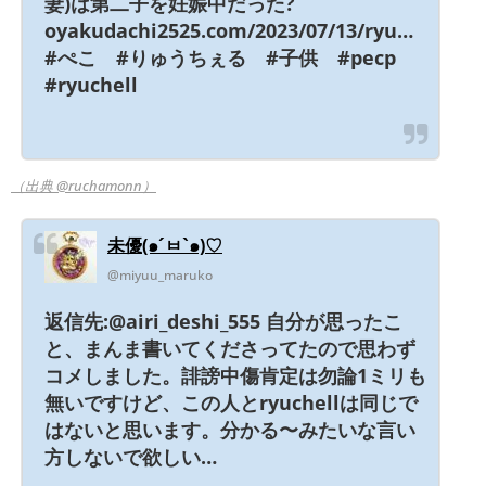
妻)は第二子を妊娠中だった?
oyakudachi2525.com/2023/07/13/ryu…
#ぺこ #りゅうちぇる #子供 #pecp
#ryuchell
（出典 @ruchamonn）
未優(๑´ㅂ`๑)♡
@miyuu_maruko
返信先:@airi_deshi_555 自分が思ったこ
と、まんま書いてくださってたので思わず
コメしました。誹謗中傷肯定は勿論1ミリも
無いですけど、この人とryuchellは同じで
はないと思います。分かる〜みたいな言い
方しないで欲しい…