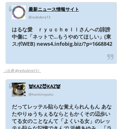
最新ニュース情報サイト
@redsdera13
はるな愛 ｒｙｕｃｈｅｌｌさんへの誹謗
中傷に「ネットで…もうやめてほしい」(東
スポWEB) news4.infobig.biz/?p=1668842
（出典 @redsdera13）
👿KAZ😈KAZ👿
@hankinsyuku
だってレッテル貼らな覚えられんもん あな
たやりゅうちぇるならともかくその辺歩い
てる女のことなんて「よくいる女」のレッ
テル貼らな記憶できんで 浜崎あゆみ 「ラ