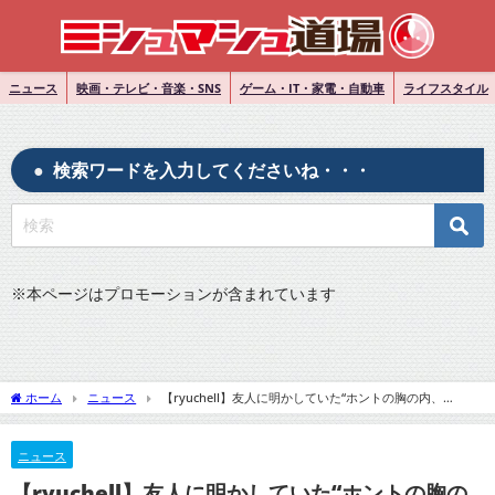
ニュース
映画・テレビ・音楽・SNS
ゲーム・IT・家電・自動車
ライフスタイル
検索ワードを入力してくださいね・・・
※
本ページはプロモーションが含まれています
ホーム
ニュース
【ryuchell】友人に明かしていた“ホントの胸の内、
peco「ガラスのハート」と説明！
ニュース
【ryuchell】友人に明かしていた“ホントの胸の