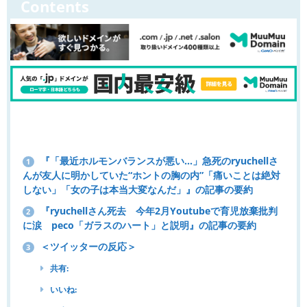
Contents
『「最近ホルモンバランスが悪い…」急死のryuchellさ
1
んが友人に明かしていた“ホントの胸の内”「痛いことは絶対
しない」「女の子は本当大変なんだ」』の記事の要約
『ryuchellさん死去 今年2月Youtubeで育児放棄批判
2
に涙 peco「ガラスのハート」と説明』の記事の要約
＜ツイッターの反応＞
3
共有:
いいね: