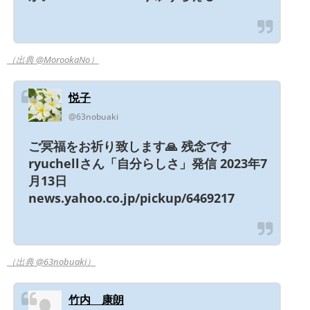
（出典 @MorookaNo）
悦子
@63nobuaki
ご冥福をお祈り致します🙏 残念です
ryuchellさん「自分らしさ」発信 2023年7
月13日
news.yahoo.co.jp/pickup/6469217
（出典 @63nobuaki）
竹内 康朗