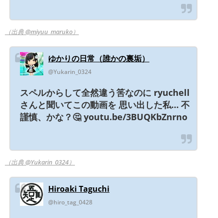
（出典 @miyuu_maruko）
ゆかりの日常（誰かの裏垢）
@Yukarin_0324
スペルからして全然違う筈なのに ryuchell
さんと聞いてこの動画を 思い出した私… 不
謹慎、かな？🤔 youtu.be/3BUQKbZnrno
（出典 @Yukarin_0324）
Hiroaki Taguchi
@hiro_tag_0428