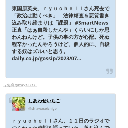
東国原英夫、ｒｙｕｃｈｅｌｌさん死去で
「政治は動くべき」 法律精査＆悪質書き
込み取り締まりは「課題」 #SmartNews
正直「はぁ自殺したんや」くらいにしか思
わんねんけど。子供の事の方が心配。死ぬ
程辛かったんやろうけど、個人的に、自殺
する奴はズルいと思う。
daily.co.jp/gossip/2023/07…
（出典 @voxy1231）
しあわせいちご
@shiawaseichigo
ｒｙｕｃｈｅｌｌさん、１１日のラジオで
つらかった時期を語っていた 落ち込んで