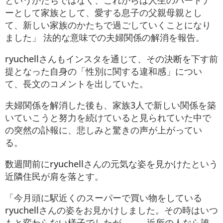
というかたちではなく、これからは人生のパートナ
ーとして家族として、愛する息子の父親母親とし
て、新しい家族のかたちで過ごしていくことになり
ました」 法的な意味での夫婦関係の解消を報告。
ryuchellさんもインスタを通じて、その決断を下す前
提となった自身の「性別に関する違和感」につい
て、長文のコメントを出していた。
夫婦関係を解消した後も、家族3人で新しい関係を築
いていこうと努力を続けていると見られていた中で
の突然の訃報に、悲しみと驚きの声が上がってい
る。
数週間前にryuchellさんの元気な姿を見かけたという
近隣住民が肩を落とす。
「今月頭に駅近くのスーパーで買い物をしている
ryuchellさんの姿をお見かけしました。その時はいつ
もと変わらない様子でしたが……。 近所の人なら誰