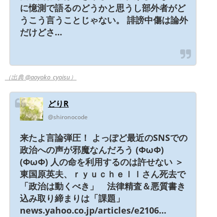
に憶測で語るのどうかと思うし部外者がど
うこう言うことじゃない。 誹謗中傷は論外
だけどさ…
（出典 @aoyoko_cyoisu）
どりR
@shironocode
来たよ言論弾圧！ よっぽど最近のSNSでの
政治への声が邪魔なんだろう (ΦωΦ)
(ΦωΦ) 人の命を利用するのは許せない ＞
東国原英夫、ｒｙｕｃｈｅｌｌさん死去で
「政治は動くべき」 法律精査＆悪質書き
込み取り締まりは「課題」
news.yahoo.co.jp/articles/e2106…