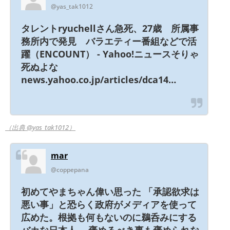
@yas_tak1012
タレントryuchellさん急死、27歳 所属事
務所内で発見 バラエティー番組などで活
躍（ENCOUNT） - Yahoo!ニュースそりゃ
死ぬよな
news.yahoo.co.jp/articles/dca14…
（出典 @yas_tak1012）
mar
@coppepana
初めてやまちゃん偉い思った 「承認欲求は
悪い事」と恐らく政府がメディアを使って
広めた。根拠も何もないのに鵜呑みにする
バカな日本人。 褒めるべき事も褒められな