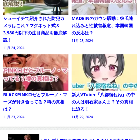
シューイチで紹介された防犯カ
MADEINのガウン騒動：彼氏連
メラはこれ？マグネット式＆
れ込みと性被害報道、本国韓国
3,980円以下の注目商品を徹底解
の反応は？
説！
11月 23, 2024
11月 24, 2024
BLACKPINKロゼとブルーノ・マ
新人VTuber『八都宿ねね』の中
ーズが付き合ってる？噂の真相
の人は明石家さんま？その真相
は？
に迫る！
11月 23, 2024
11月 22, 2024