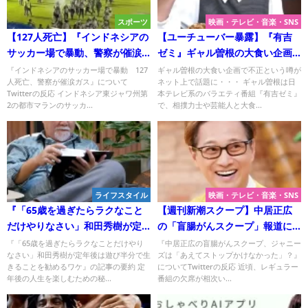
スポーツ
映画・テレビ・音楽・SNS
【127人死亡】『インドネシアの
【ユーチューバー暴露】『有吉
サッカー場で暴動、警察が催涙
ゼミ』ギャル曽根の大食い企画
ガス』について
で不正？
『インドネシアのサッカー場で暴動 127
ギャル曽根の大食い企画で不正という噂が
人死亡、警察が催涙ガス』について
ネット上で話題に・・・ ギャル曽根は日
Twitterの反応 インドネシア東ジャワ州第
本テレビ系のバラエティ番組『有吉ゼミ』
2の都市マランのサッカ...
で、相撲力士や芸能人と大食...
ライフスタイル
映画・テレビ・音楽・SNS
『「65歳を過ぎたらラクなこと
【週刊新潮スクープ】中居正広
だけやりなさい」和田秀樹が定
の「盲腸がんスクープ」報道に
年後は遊び半分で生きることを
ついての驚きと状況！
『「65歳を過ぎたらラクなことだけやり
『中居正広の盲腸がんスクープ、ジャニー
なさい」和田秀樹が定年後は遊び半分で生
ズは「あえてストップかけなかった」？』
勧めるワケ』についてTwitterの
きることを勧めるワケ』の記事の要約 定
についてTwitterの反応 近頃、レギュラー
反応
年後の人生を楽しむための秘...
番組の欠席が相次い...