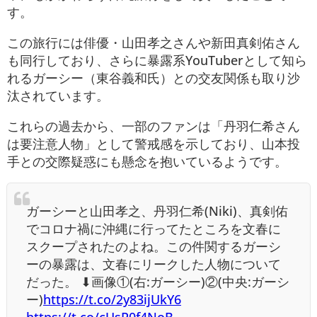
す。
この旅行には俳優・山田孝之さんや新田真剣佑さん
も同行しており、さらに暴露系YouTuberとして知ら
れるガーシー（東谷義和氏）との交友関係も取り沙
汰されています。
これらの過去から、一部のファンは「丹羽仁希さん
は要注意人物」として警戒感を示しており、山本投
手との交際疑惑にも懸念を抱いているようです。
ガーシーと山田孝之、丹羽仁希(Niki)、真剣佑
でコロナ禍に沖縄に行ってたところを文春に
スクープされたのよね。この件関するガーシ
ーの暴露は、文春にリークした人物について
だった。 ⬇画像①(右:ガーシー)②(中央:ガーシ
ー)
https://t.co/2y83ijUkY6
https://t.co/cUsP0f4NoB