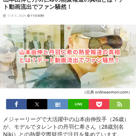
ト動画流出でファン騒然！
11月 6, 2024
11分30秒
（出典 onlineaomori.com）
LINE
メジャーリーグで大活躍中の山本由伸投手（26歳）
が、モデルでタレントの丹羽仁希さん（28歳別名
Niki）との熱愛交際疑惑で注目を集めています。