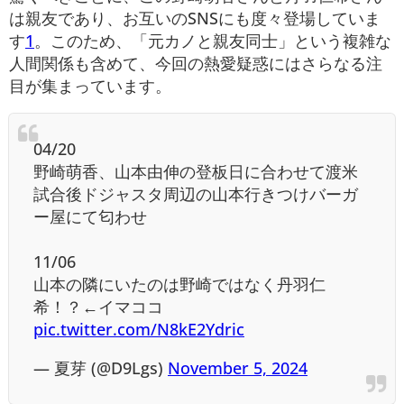
は親友であり、お互いのSNSにも度々登場していま
す
1
。このため、「元カノと親友同士」という複雑な
人間関係も含めて、今回の熱愛疑惑にはさらなる注
目が集まっています。
04/20
野崎萌香、山本由伸の登板日に合わせて渡米
試合後ドジャスタ周辺の山本行きつけバーガ
ー屋にて匂わせ
11/06
山本の隣にいたのは野崎ではなく丹羽仁
希！？←イマココ
pic.twitter.com/N8kE2Ydric
— 夏芽 (@D9Lgs)
November 5, 2024