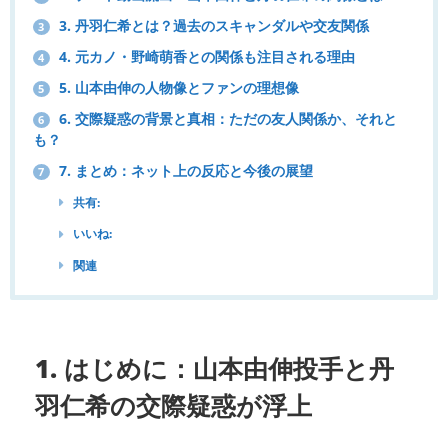
3. 丹羽仁希とは？過去のスキャンダルや交友関係
3
4. 元カノ・野崎萌香との関係も注目される理由
4
5. 山本由伸の人物像とファンの理想像
5
6. 交際疑惑の背景と真相：ただの友人関係か、それと
6
も？
7. まとめ：ネット上の反応と今後の展望
7
共有:
いいね:
関連
1. はじめに：山本由伸投手と丹
羽仁希の交際疑惑が浮上