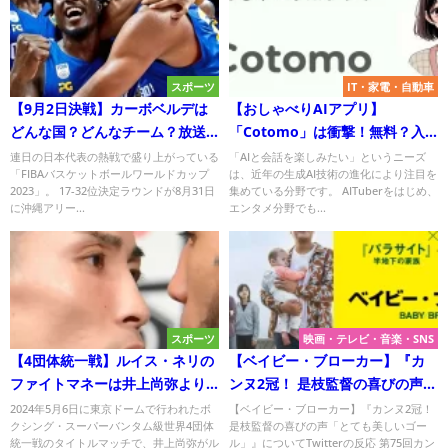
スポーツ
IT・家電・自動車
【9月2日決戦】カーボベルデは
【おしゃべりAIアプリ】
どんな国？どんなチーム？放送
「Cotomo」は衝撃！無料？入
予定も！FIBAワールドカップ
手先・対応OSなど紹介！
連日の日本代表の熱戦で盛り上がっている
「AIと会話を楽しみたい」というニーズ
「FIBAバスケットボールワールドカップ
は、近年の生成AI技術の進化により注目を
2023順位決定戦
2023」。 17-32位決定ラウンドが8月31日
集めている分野です。 AITuberをはじめ、
に沖縄アリー...
エンタメ分野でも...
スポーツ
映画・テレビ・音楽・SNS
【4団体統一戦】ルイス・ネリの
【ベイビー・ブローカー】『カ
ファイトマネーは井上尚弥より
ンヌ2冠！ 是枝監督の喜びの声
多い？少ない？
「とても美しいゴール」』につ
2024年5月6日に東京ドームで行われたボ
【ベイビー・ブローカー】『カンヌ2冠！
クシング・スーパーバンタム級世界4団体
是枝監督の喜びの声「とても美しいゴー
いてTwitterの反応
統一戦のタイトルマッチで、井上尚弥がル
ル」』についてTwitterの反応 第75回カン