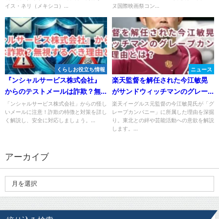
イス・ネリ（メキシコ）...
ヌ国際映画祭コン...
くらしお役立ち情報
ニュース
『ンシャルサービス株式会社』
楽天監督を解任された今江敏晃
からのテストメールは詐欺？無
がサンドウィッチマンのグレー
視するべき理由と対策法！
プカンパニー所属の理由とは？
「ンシャルサービス株式会社」からの怪し
楽天イーグルス元監督の今江敏晃氏が「グ
いメールに注意！詐欺の特徴と対策を詳し
レープカンパニー」に所属した理由を深掘
く解説し、安全に対応しましょう。...
り。東北との絆や芸能活動への意欲を解説
します。...
アーカイブ