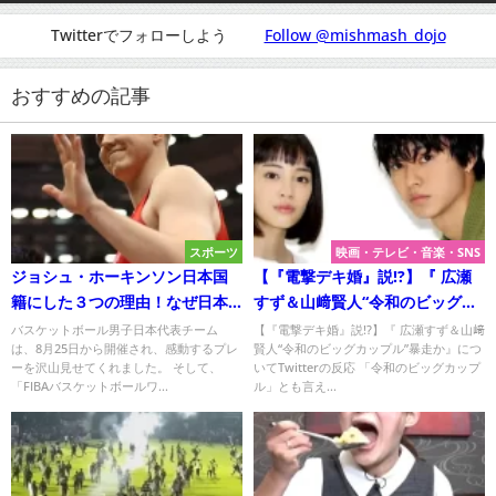
Twitterでフォローしよう
Follow @mishmash_dojo
おすすめの記事
スポーツ
映画・テレビ・音楽・SNS
ジョシュ・ホーキンソン日本国
【『電撃デキ婚』説!?】『 広瀬
籍にした３つの理由！なぜ日本
すず＆山﨑賢人“令和のビッグカ
代表に?
ップル”暴走か』について
バスケットボール男子日本代表チーム
【『電撃デキ婚』説!?】『 広瀬すず＆山﨑
は、8月25日から開催され、感動するプレ
賢人“令和のビッグカップル”暴走か』につ
Twitterの反応
ーを沢山見せてくれました。 そして、
いてTwitterの反応 「令和のビッグカップ
「FIBAバスケットボールワ...
ル」とも言え...