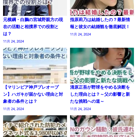
元横綱・白鵬の宮城野親方の現
指原莉乃は結婚したの？最新情
在の活動と相撲界での役割と
報と彼女の結婚観を徹底解説！
は？
11月 24, 2024
11月 24, 2024
【マリンピア神戸プレオープ
清原正吾が野球をやめる決断を
ン】ハガキが届かない理由と対
した理由とは？～父の影響と新
象者の条件とは？
たな挑戦への道～
11月 24, 2024
11月 24, 2024