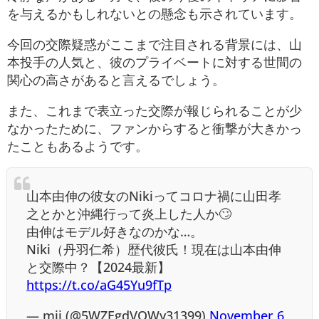
を与えるかもしれないとの懸念も示されています。
今回の交際疑惑がここまで注目される背景には、山
本投手の人気と、彼のプライベートに対する世間の
関心の高さがあると言えるでしょう。
また、これまで表立った交際が報じられることが少
なかったために、ファンからすると衝撃が大きかっ
たこともあるようです。
山本由伸の彼女のNikiってコロナ禍に山田孝
之とかと沖縄行って炎上した人か🙄
由伸はモデル好きなのかな…。
Niki（丹羽仁希）歴代彼氏！現在は山本由伸
と交際中？【2024最新】
https://t.co/aG45Yu9fTp
— mii (@5WZEgdVQWy31399)
November 6,