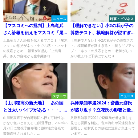
ニュース
時事・ビジネス
【マスコミへの批判】上島竜兵
【理解できない】小2の我が子の
さん訃報を伝えるマスコミ「尾
算数テスト、模範解答が謎すぎ
木ママ」の意見がネット中で共
る・・親もギブアップ
上島竜兵さん訃報を伝えるマスコミ「尾木
【理解できない】小2の我が子の算数テス
ママ」の意見がネット中で共感・・ネット
ト、模範解答が謎すぎる・・親もギブアッ
感
の反応まとめ！ 報道が加熱し「上島竜
プ・・ネットの反応まとめ！ 教師がしっ
兵」さんの自宅から生中継され...
かり教えれば子供はすんなり...
スポーツ
ニュース
【山川穂高の新天地】「あの国
兵庫県知事選2024：斎藤元彦氏
とは太いパイプがある・・・」
が盛り返す？立花氏の影響と最
山川穂高選手が台湾球団へ行く
新情勢は？
山川穂高選手が台湾球団へ行く可能性は、
兵庫県知事選2024で斎藤氏が巻き返しを
かなり低いと言える 山川選手は、2023年5
見せる要因を解説。音声流出や関連発言が
可能性は？Twitterの反応は？
月23日に警視庁麻布署に強制性交容疑で
影響し、稲村氏との接戦に注目が集まって
書類送検されました。...
います。...