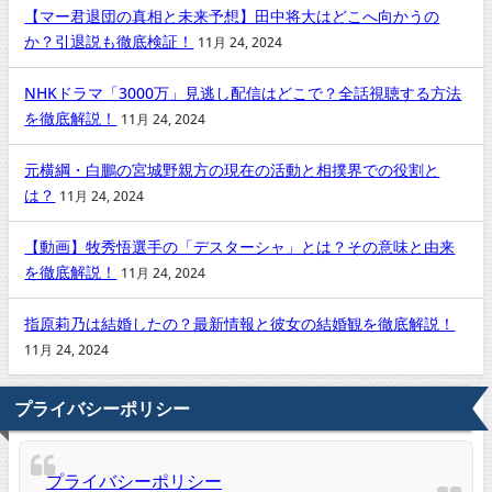
【マー君退団の真相と未来予想】田中将大はどこへ向かうの
か？引退説も徹底検証！
11月 24, 2024
NHKドラマ「3000万」見逃し配信はどこで？全話視聴する方法
を徹底解説！
11月 24, 2024
元横綱・白鵬の宮城野親方の現在の活動と相撲界での役割と
は？
11月 24, 2024
【動画】牧秀悟選手の「デスターシャ」とは？その意味と由来
を徹底解説！
11月 24, 2024
指原莉乃は結婚したの？最新情報と彼女の結婚観を徹底解説！
11月 24, 2024
プライバシーポリシー
プライバシーポリシー