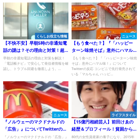
くらしお役立ち情報
ニュース
【不快不安】早朝5時の非通知電
【もう食べた？】『「ハッピー
話の謎は？その理由と対策！超
ターン味焼そば」意外にハマル
便利アプリの活用も！
味！』についてTwitterの反応
早朝の非通知電話の理由と対策を解説！
【もう食べた？】『「ハッピーターン味焼
「電話帳ナビ」で安心して発信者情報を確
そば」意外にハマル味！』について
認し、トラブル回避を徹底しよう。...
Twitterの反応 コンビニで先行発売されて
いる「マルちゃん ハッピ...
ニュース
ライフスタイル
『ノルウェーのマクドナルドの
【15億円相続芸人】前田けゑの
「広告」』についてTwitterの反
経歴＆プロフィール！貧困から
応
大富豪へ驚くべき人生！
『ノルウェーのマクドナルドの「広告」』
80代の女性資産家の養子になり、2015年