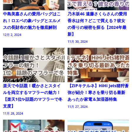
中島美嘉さんの愛用バッグはこ
乃木坂46 遠藤さくらさんの愛用
れ！ロエベの象バッグとエルメ
香水は何？どこで買える？彼女
スの長財布の魅力を徹底解剖
の香りの秘密を探る【2024年最
新】
12月 2, 2024
11月 30, 2024
楽天で今話題！暖かさとスタイ
【ZIPキテルネ】HiHi Jets猪狩蒼
ルを両立するマフラーの魅力！
弥が紹介！寒さを乗り切る最新
【楽天1位✨話題のマフラーで冬
あったか家電＆加湿器特集
支度】
11月 27, 2024
11月 28, 2024