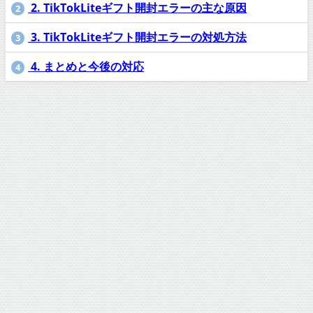
2. TikTokLiteギフト開封エラーの主な原因
2
3. TikTokLiteギフト開封エラーの対処方法
3
4. まとめと今後の対応
4