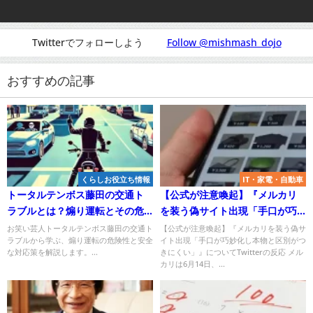
Twitterでフォローしよう
Follow @mishmash_dojo
おすすめの記事
くらしお役立ち情報
IT・家電・自動車
トータルテンボス藤田の交通ト
【公式が注意喚起】『メルカリ
ラブルとは？煽り運転とその危
を装う偽サイト出現「手口が巧
険性を考察！
妙化し本物と区別がつきにく
お笑い芸人トータルテンボス藤田の交通ト
【公式が注意喚起】『メルカリを装う偽サ
ラブルから学ぶ、煽り運転の危険性と安全
イト出現「手口が巧妙化し本物と区別がつ
い」』について
な対応策を解説します。...
きにくい」』についてTwitterの反応 メル
カリは6月14日、...