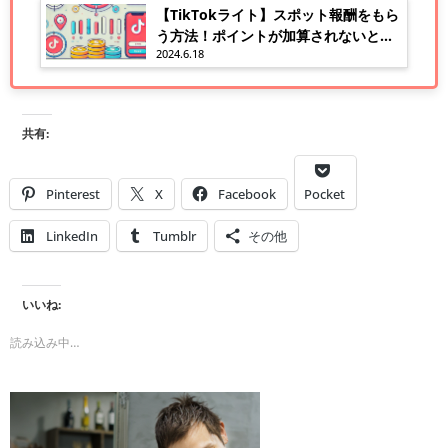
【TikTokライト】スポット報酬をもら
う方法！ポイントが加算されないとお
2024.6.18
悩みの方へ
共有:
Pinterest
X
Facebook
Pocket
LinkedIn
Tumblr
その他
いいね:
読み込み中…