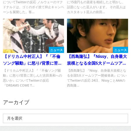
についてTwitterの反応 ノルウェーのマク
に15億円もの資産を相続したと明かし、
ドナルドは、ゴミのポイ捨て抑止キャンペ
話題になった芸人がいます。 その芸人は
ーンを展開した。客...
カスタネット芸人の前田...
ニュース
ニュース
【ドリカム中村正人】『「不倫
【西島隆弘】『Nissy、自身最大
ソング騒動」に怒り/背景に苦し
規模となる全国5大ドームツアー
んだ吉田美和への思いか』につ
開催発表』についてTwitterの反
【ドリカム中村正人】『「不倫ソング騒
【西島隆弘】『Nissy、自身最大規模とな
動」に怒り/背景に苦しんだ吉田美和への
る全国5大ドームツアー開催発表』につい
いてTwitterの反応
応
思いか』についてTwitterの反応
てTwitterの反応 24日、NissyことAAAの
『DREAMS COME T...
西島隆...
アーカイブ