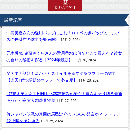
最新記事
中島美嘉さんの愛用バッグはこれ！ロエベの象バッグとエルメ
スの長財布の魅力を徹底解剖
12月 2, 2024
乃木坂46 遠藤さくらさんの愛用香水は何？どこで買える？彼女
の香りの秘密を探る【2024年最新】
11月 30, 2024
楽天で今話題！暖かさとスタイルを両立するマフラーの魅力！
【楽天1位✨話題のマフラーで冬支度】
11月 28, 2024
【ZIPキテルネ】HiHi Jets猪狩蒼弥が紹介！寒さを乗り切る最新
あったか家電＆加湿器特集
11月 27, 2024
侍ジャパン敗戦の真因は辰己涼介の“未来人”発言か？ プレミア
12決勝を振り返る
11月 25, 2024