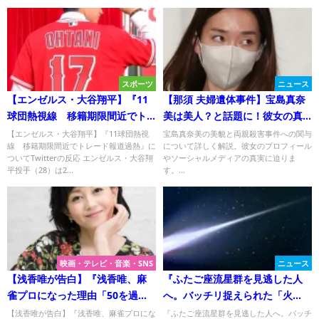
スポーツ
ニュース
【エンゼルス・大谷翔平】『11
【那須 夫婦遺体事件】宝島真奈
球団熱視線 移籍期限間近でト
美は美人？と話題に！彼女の真
レード報道過熱』について
実に迫る！
【エンゼルス・大谷翔平】『11球団熱視
宝島真奈美の美貌と両親殺害事件への関与
線 移籍期限間近でトレード報道過熱』に
について詳しく解説。彼女のプロフィール
Twitterの反応
ついてTwitterの反応 エンゼルス・大谷翔
やソーシャルメディアの真実に迫りま
平投手（28）は2...
す。...
映画・テレビ・音楽・SNS
ニュース
【浅香唯が告白】『浅香唯、麻
『ふたご座流星群を見逃した人
雀プロになった理由「50を過ぎ
へ。バッチリ捉えられた「火
ていろいろ欲張りになっちゃっ
球」や流れ星に、宇宙のロマン
【浅香唯が告白】『浅香唯、麻雀プロにな
『ふたご座流星群を見逃した人へ。バッチ