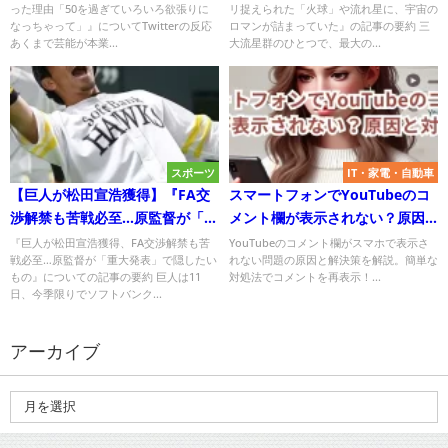
った理由「50を過ぎていろいろ欲張りに
リ捉えられた「火球」や流れ星に、宇宙の
て」』についてTwitterの反応
が詰まっていた』について
なっちゃって」』についてTwitterの反応
ロマンが詰まっていた』の記事の要約 三
Twitterの反応
あくまで芸能が本業...
大流星群のひとつで、最大の...
スポーツ
IT・家電・自動車
【巨人が松田宣浩獲得】『FA交
スマートフォンでYouTubeのコ
渉解禁も苦戦必至…原監督が「重
メント欄が表示されない？原因
大発表」で隠したいもの』につ
と対処法を解説！
『巨人が松田宣浩獲得、FA交渉解禁も苦
YouTubeのコメント欄がスマホで表示さ
戦必至…原監督が「重大発表」で隠したい
れない問題の原因と解決策を解説。簡単な
いてTwitterの反応
もの』についての記事の要約 巨人は11
対処法でコメントを再表示！...
日、今季限りでソフトバンク...
アーカイブ