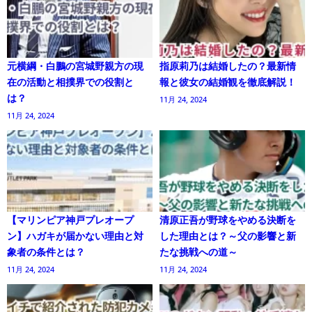
元横綱・白鵬の宮城野親方の現
指原莉乃は結婚したの？最新情
在の活動と相撲界での役割と
報と彼女の結婚観を徹底解説！
は？
11月 24, 2024
11月 24, 2024
【マリンピア神戸プレオープ
清原正吾が野球をやめる決断を
ン】ハガキが届かない理由と対
した理由とは？～父の影響と新
象者の条件とは？
たな挑戦への道～
11月 24, 2024
11月 24, 2024