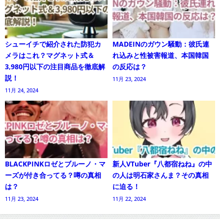
シューイチで紹介された防犯カ
MADEINのガウン騒動：彼氏連
メラはこれ？マグネット式＆
れ込みと性被害報道、本国韓国
3,980円以下の注目商品を徹底解
の反応は？
説！
11月 23, 2024
11月 24, 2024
BLACKPINKロゼとブルーノ・マ
新人VTuber『八都宿ねね』の中
ーズが付き合ってる？噂の真相
の人は明石家さんま？その真相
は？
に迫る！
11月 23, 2024
11月 22, 2024