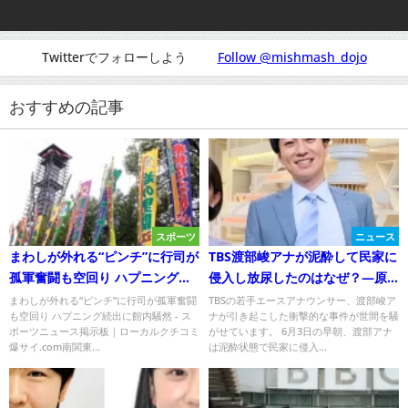
Twitterでフォローしよう
Follow @mishmash_dojo
おすすめの記事
スポーツ
ニュース
まわしが外れる“ピンチ”に行司が
TBS渡部峻アナが泥酔して民家に
孤軍奮闘も空回り ハプニング続
侵入し放尿したのはなぜ？—原
出に館内騒然 - スポーツニュース
因と影響を徹底解説
まわしが外れる“ピンチ”に行司が孤軍奮闘
TBSの若手エースアナウンサー、渡部峻ア
も空回り ハプニング続出に館内騒然 - ス
ナが引き起こした衝撃的な事件が世間を騒
掲示板｜ローカルクチコミ爆サ
ポーツニュース掲示板｜ローカルクチコミ
がせています。 6月3日の早朝、渡部アナ
イ.com南関東版
爆サイ.com南関東...
は泥酔状態で民家に侵入...