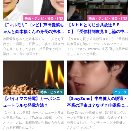
映画・テレビ・音楽・SNS
映画・テレビ・音楽・SNS
【“マルモリ”コンビ】芦田愛菜ち
【ＮＨＫと同じ公共放送ＢＢ
ゃんと鈴木福くんの身長の推移
Ｃ】『受信料制度見直し論の中
を徹底検証！
で“デジタルファースト”』につい
芦田愛菜ちゃんと鈴木福くん、二人とも子
【ＮＨＫと同じ公共放送ＢＢＣ】『受信料
役として活躍し、可愛らしい姿で視聴者の
制度見直し論の中で“デジタルファース
てTwitterの反応
心を虜にしましたよね。 芦田愛菜と鈴木
ト”』についてTwitterの反応 同じ公共放送
福は、2011年に放送され...
としてＮＨＫと比較...
時事・ビジネス
ニュース
【バイオマス発電】カーボンニ
【SexyZone】中島健人の脱退・
ュートラルな発電方法？
卒業の理由は？なぜ？俳優業に
専念か？
【バイオマス発電】カーボンニュートラル
Sexy Zoneの中島健人が、3月31日にグル
な発電方法についてTwitterの反応 「バイ
ープを卒業することを8日、公式サイトで
オマス」とは、動植物等の生物から作り出
発表しました。 ケンティーこと中島健人
される有機性のエネ...
さんのファンにと...