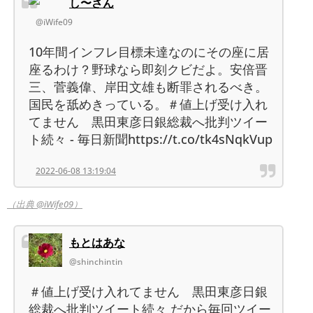
し〜さん
@iWife09
10年間インフレ目標未達なのにその座に居
座るわけ？野球なら即刻クビだよ。安倍晋
三、菅義偉、岸田文雄も断罪されるべき。
国民を舐めきっている。＃値上げ受け入れ
てません 黒田東彦日銀総裁へ批判ツイー
ト続々 - 毎日新聞https://t.co/tk4sNqkVup
2022-06-08 13:19:04
（出典 @iWife09）
もとはあな
@shinchintin
＃値上げ受け入れてません 黒田東彦日銀
総裁へ批判ツイート続々 だから毎回ツイー