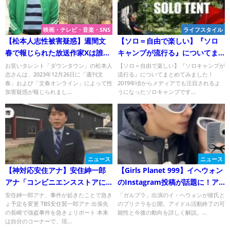
映画・テレビ・音楽・SNS
ライフスタイル
【松本人志性被害疑惑】週間文
【ソロ＝自由で楽しい】『ソロ
春で報じられた放送作家Xは誰？
キャンプが流行る』についてま
吉田定夫で確定！
とめてみた
お笑いタレント「ダウンタウン」の松本人
【ソロ＝自由で楽しい】『ソロキャンプが
志さんは、2023年12月26日に「週刊文
流行る』についてまとめてみました！
春」および「文春オンライン」によって性
2019年頃からメディアでも注目されるよ
加害疑惑が報じられまし...
うになったソロキャンプです...
ニュース
ニュース
【神対応安住アナ】安住紳一郎
【Girls Planet 999】イヘウォン
アナ「コンビニエンスストアに
のInstagram投稿が話題に！ア
強盗が入りまして」出張企画変
イドル活動はどうなったのか？
安住紳一郎アナ、事件が起きたことで急き
「ガルプラ」出演のイ・ヘウォンが彼氏と
ょ予定を変更 TBS安住賢一郎アナ 出張先
のプリクラを公開。アイドル活動終了の可
更し緊急の事件取材！
の長崎で強盗事件を急きょリポート 本来
能性と今後の動向を詳しく解説。...
は自分のコーナーで、現...