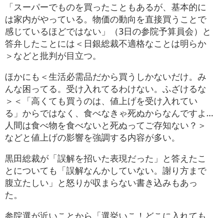
「スーパーでものを買ったこともあるが、基本的に
は家内がやっている。物価の動向を直接買うことで
感じているほどではない」（3日の参院予算員会）と
答弁したことには＜日銀総裁不適格なことは明らか
＞などと批判が目立つ。
ほかにも＜生活必需品だから買うしかないだけ。み
んな困ってる。受け入れてるわけない。ふざけるな
＞＜「高くても買うのは、値上げを受け入れてい
る」からではなく、食べなきゃ死ぬからなんですよ…
人間は食べ物を食べないと死ぬってご存知ない？＞
などと値上げの影響を強調する内容が多い。
黒田総裁が「誤解を招いた表現だった」と答えたこ
とについても「誤解なんかしていない。謝り方まで
腹立たしい」と怒りが収まらない書き込みもあっ
た。
参院選が近いことから「選挙いこ！どこに入れても