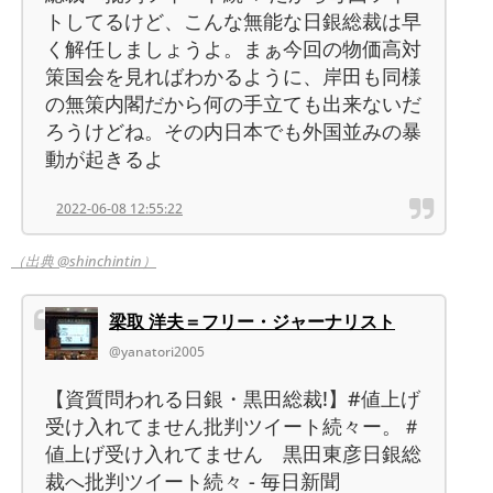
トしてるけど、こんな無能な日銀総裁は早
く解任しましょうよ。まぁ今回の物価高対
策国会を見ればわかるように、岸田も同様
の無策内閣だから何の手立ても出来ないだ
ろうけどね。その内日本でも外国並みの暴
動が起きるよ
2022-06-08 12:55:22
（出典 @shinchintin）
梁取 洋夫＝フリー・ジャーナリスト
@yanatori2005
【資質問われる日銀・黒田総裁!】#値上げ
受け入れてません批判ツイート続々ー。＃
値上げ受け入れてません 黒田東彦日銀総
裁へ批判ツイート続々 - 毎日新聞