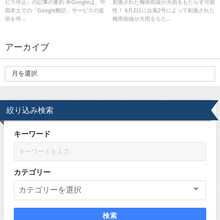
ビス停止』の記事の要約 米Googleは、中
刺激された梅雨前線が大雨をもたらす可能
能性！
国本土での「Google翻訳」サービスの提
性！ 6月2日に台風2号によって刺激された
供を停...
梅雨前線が大雨をもた...
アーカイブ
絞り込み検索
キーワード
カテゴリー
検索