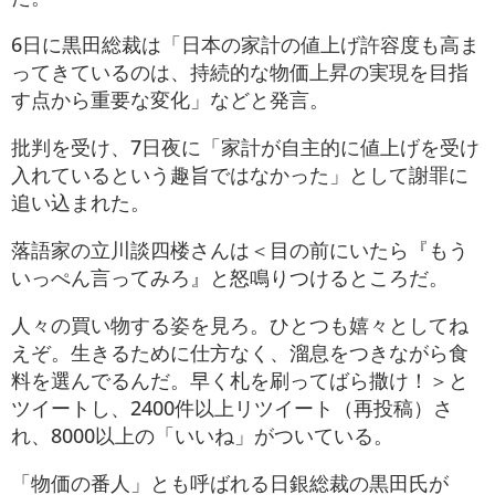
6日に黒田総裁は「日本の家計の値上げ許容度も高ま
ってきているのは、持続的な物価上昇の実現を目指
す点から重要な変化」などと発言。
批判を受け、7日夜に「家計が自主的に値上げを受け
入れているという趣旨ではなかった」として謝罪に
追い込まれた。
落語家の立川談四楼さんは＜目の前にいたら『もう
いっぺん言ってみろ』と怒鳴りつけるところだ。
人々の買い物する姿を見ろ。ひとつも嬉々としてね
えぞ。生きるために仕方なく、溜息をつきながら食
料を選んでるんだ。早く札を刷ってばら撒け！＞と
ツイートし、2400件以上リツイート（再投稿）さ
れ、8000以上の「いいね」がついている。
「物価の番人」とも呼ばれる日銀総裁の黒田氏が