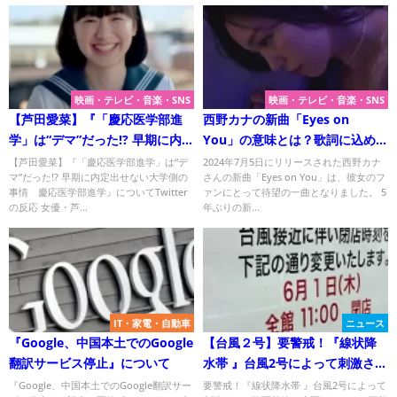
映画・テレビ・音楽・SNS
映画・テレビ・音楽・SNS
【芦田愛菜】『「慶応医学部進
西野カナの新曲「Eyes on
学」は“デマ”だった!? 早期に内定
You」の意味とは？歌詞に込めら
出せない大学側の事情 慶応医
れたメッセージを徹底解説！
【芦田愛菜】『「慶応医学部進学」は“デ
2024年7月5日にリリースされた西野カナ
マ”だった!? 早期に内定出せない大学側の
さんの新曲「Eyes on You」は、彼女のフ
学部進学』についてTwitterの反
事情 慶応医学部進学』についてTwitter
ァンにとって待望の一曲となりました。 5
応
の反応 女優・芦...
年ぶりの新...
IT・家電・自動車
ニュース
『Google、中国本土でのGoogle
【台風２号】要警戒！『線状降
翻訳サービス停止』について
水帯 』台風2号によって刺激され
た梅雨前線が大雨をもたらす可
『Google、中国本土でのGoogle翻訳サー
要警戒！『線状降水帯 』台風2号によって