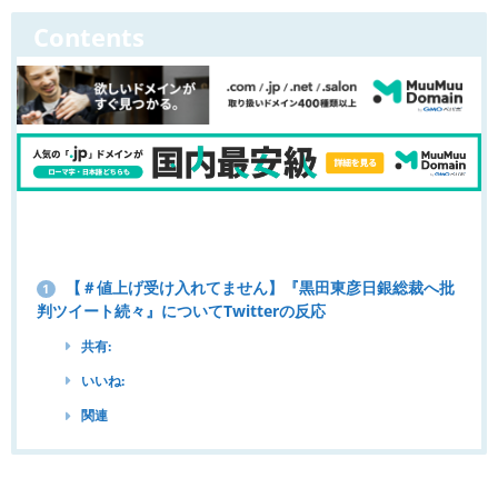
Contents
【＃値上げ受け入れてません】『黒田東彦日銀総裁へ批
1
判ツイート続々』についてTwitterの反応
共有:
いいね:
関連