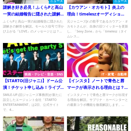
ニュース
ニュース
謎解き好き必見！ふくらPと高山
【カウアン・オカモト】炎上の
一実の結婚報告に隠された謎解
理由！timeleszオーディション
きの答えは？
応募に批判殺到！
ふくらPと高山一実の結婚報告に隠された
元ジャニーズJr.の歌手であるカウアン・オ
謎解きの解答を解説。モールス信号で浮か
カモトさんが、自身の旧ツイッターを更新
び上がる『LOVE』のメッセージとは？...
し、「Sexy Zone」から「timelesz（タイ
ムレス...
映画・テレビ・音楽・SNS
IT・家電・自動車
【STARTO(旧ジャニ)】ドーム公
【インスタ】ノートで青色と唇
演！チケット申し込み！ライブ
マークが表示される理由とは？
配信は？
サブリナ・カーペンターの曲
SMILE-UP.(旧ジャニーズ事務所)が新たに
インスタノートで青色と唇マークが出現す
設立したエージェント会社「STARTO
る理由を解説。サブリナ・カーペンターと
『ナンセンス』が関係する意外
ENTERTAINMENT」は2日、公式サイト
の最新コラボ機能を徹底解説します。...
な事実
で、4...