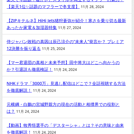
【楽天1位✨話題のマフラーで冬支度】
11月 28, 2024
【ZIPキテルネ】HiHi Jets猪狩蒼弥が紹介！寒さを乗り切る最新
あったか家電＆加湿器特集
11月 27, 2024
侍ジャパン敗戦の真因は辰己涼介の“未来人”発言か？ プレミア
12決勝を振り返る
11月 25, 2024
【マー君退団の真相と未来予想】田中将大はどこへ向かうの
か？引退説も徹底検証！
11月 24, 2024
NHKドラマ「3000万」見逃し配信はどこで？全話視聴する方法
を徹底解説！
11月 24, 2024
元横綱・白鵬の宮城野親方の現在の活動と相撲界での役割と
は？
11月 24, 2024
【動画】牧秀悟選手の「デスターシャ」とは？その意味と由来
を徹底解説！
11月 24, 2024