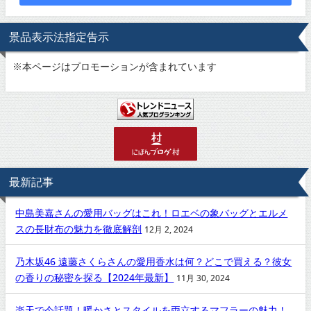
景品表示法指定告示
※
本ページはプロモーションが含まれています
最新記事
中島美嘉さんの愛用バッグはこれ！ロエベの象バッグとエルメ
スの長財布の魅力を徹底解剖
12月 2, 2024
乃木坂46 遠藤さくらさんの愛用香水は何？どこで買える？彼女
の香りの秘密を探る【2024年最新】
11月 30, 2024
楽天で今話題！暖かさとスタイルを両立するマフラーの魅力！