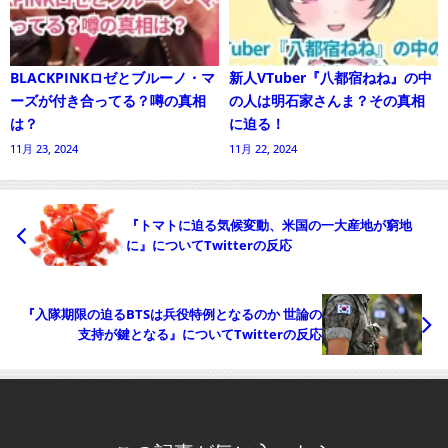
BLACKPINKロゼとブルーノ・マ
新人VTuber『八都宿ねね』の中
ーズが付き合ってる？噂の真相
の人は明石家さんま？その真相
は？
に迫る！
11月 23, 2024
11月 22, 2024
『トマトに迫る気候変動、米国の一大産地が窮地
に』についてTwitterの反応
『入隊期限の迫るBTSは兵役特例となるのか 世論の
支持が鍵となる』についてTwitterの反応