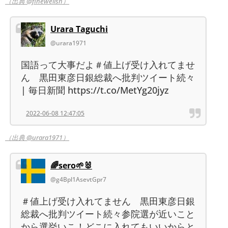
（出典 @finewellsh）
Urara Taguchi
@urara1971
国語って大事だよ＃値上げ受け入れてませ
ん 黒田東彦日銀総裁へ批判ツイート続々
| 毎日新聞 https://t.co/MetYg20jyz
2022-06-08 12:47:05
（出典 @urara1971）
🌈sero🌱🐰
@g4Bpl1AsevtGpr7
＃値上げ受け入れてません 黒田東彦日銀
総裁へ批判ツイート続々参院選が近いこと
から選挙いこ！どこに入れてもいいからと