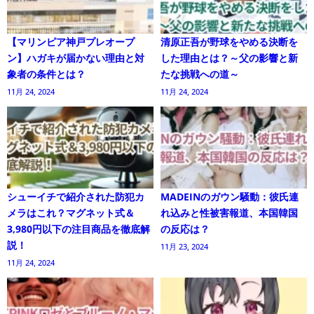
【マリンピア神戸プレオープ
清原正吾が野球をやめる決断を
ン】ハガキが届かない理由と対
した理由とは？～父の影響と新
象者の条件とは？
たな挑戦への道～
11月 24, 2024
11月 24, 2024
シューイチで紹介された防犯カ
MADEINのガウン騒動：彼氏連
メラはこれ？マグネット式＆
れ込みと性被害報道、本国韓国
3,980円以下の注目商品を徹底解
の反応は？
説！
11月 23, 2024
11月 24, 2024