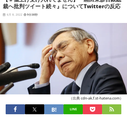
裁へ批判ツイート続々』についてTwitterの反応
6月 8, 2022
9分38秒
（出典 cdn-ak.f.st-hatena.com）
LINE