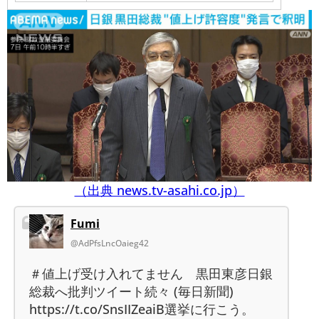
（出典 news.tv-asahi.co.jp）
Fumi
@AdPfsLncOaieg42
＃値上げ受け入れてません 黒田東彦日銀
総裁へ批判ツイート続々 (毎日新聞)
https://t.co/SnsIIZeaiB選挙に行こう。