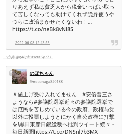
りあえず私は貧乏人から税金いっぱい取っ
て苦しくなっても助けてくれず詭弁使うや
つらに政治まかせたくないわ！…
https://t.co/neBk8vNI8S
2022-06-08 12:43:53
（出典 @g4Bpl1AsevtGpr7）
のぼちゃん
@nobonaga850188
＃値上げ受け入れてません #安倍晋三さ
ようなら#参議院選挙近々の参議院選挙で
は庶民を苦しめている今の政府、政権与党
以外に投票しようとにかく自公政権に打撃
を!黒田東彦日銀総裁へ批判ツイート続々 -
毎日新聞https://t.co/DNSnl7b3MX