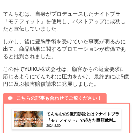
てんちむは、自身がプロデュースしたナイトブラ
「モテフィット」を使用し、バストアップに成功し
たと宣伝していました。
しかし、後に豊胸手術を受けていた事実が明るみに
出て、商品効果に関するプロモーションが虚偽であ
ると批判されました。
この件でYUIKU株式会社は、顧客からの返金要求に
応じるようにてんちむに圧力をかけ、最終的には5億
円に及ぶ損害賠償請求に発展しました。
こちらの記事も合わせてご覧ください！
てんちむの5億円訴訟とは？ナイトブラ
『モテフィット』で起きた巨額裁判の
2024.8.30
背景と真相は？