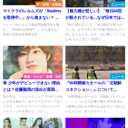
IT・家電・自動車
ニュース
マイクラのレルムズが「Realms
【無力感が悲しい】「毎日60匹
を取得中…」から進まない？ 原
が殺されている…なぜ日本では
因と対処法を徹底解説！
｢犬猫の殺処分｣が一向になくな
マイクラのレルムズ接続問題解決策を解
【無力感が悲しい】「毎日60匹が殺され
説！『Realmsを取得中...』から進まない
ている…なぜ日本では｢犬猫の殺処分｣が一
らないのか」の記事についてま
原因と対処法を徹底分析。...
向になくならないのか」の記事についてま
とめ
とめ なんと悲しい現実だ...
映画・テレビ・音楽・SNS
ニュース
美 少年がデビューできない理由
『W杯開催カタールの「北朝鮮
とは？佐藤龍我の流出が原因
コネクション」』について
か？
Twitterの反応
美少年は、ジャニーズジュニアの中でも特
『W杯開催カタールの「北朝鮮コネクショ
に注目を集めているアイドルグループの一
ン」』についての記事の要約 世界各地か
つです。 そのパフォーマンスのクオリテ
ら観戦に訪れる大勢の人はおそらく知らな
ィやファンの支持から、デビ...
いだろうが、彼らがイベント...