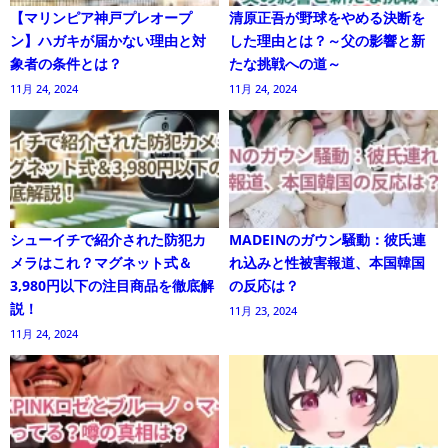
【マリンピア神戸プレオープ
清原正吾が野球をやめる決断を
ン】ハガキが届かない理由と対
した理由とは？～父の影響と新
象者の条件とは？
たな挑戦への道～
11月 24, 2024
11月 24, 2024
シューイチで紹介された防犯カ
MADEINのガウン騒動：彼氏連
メラはこれ？マグネット式＆
れ込みと性被害報道、本国韓国
3,980円以下の注目商品を徹底解
の反応は？
説！
11月 23, 2024
11月 24, 2024