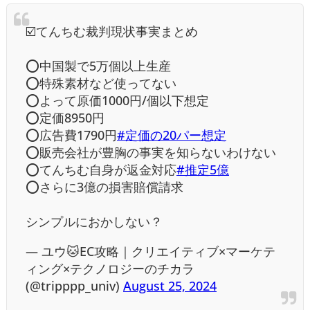
☑️てんちむ裁判現状事実まとめ
⭕️中国製で5万個以上生産
⭕️特殊素材など使ってない
⭕️よって原価1000円/個以下想定
⭕️定価8950円
⭕️広告費1790円
#定価の20パー想定
⭕️販売会社が豊胸の事実を知らないわけない
⭕️てんちむ自身が返金対応
#推定5億
⭕️さらに3億の損害賠償請求
シンプルにおかしない？
— ユウ🐱EC攻略｜クリエイティブ×マーケテ
ィング×テクノロジーのチカラ
(@tripppp_univ)
August 25, 2024