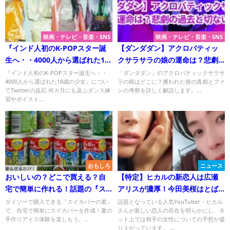
映画・テレビ・音楽・SNS
映画・テレビ・音楽・SNS
『インド人初のK-POPスター誕
【ダンダダン】アクロバティッ
生へ・・4000人から選ばれた18
クサラサラの娘の運命は？悲劇
歳の少女』についてTwitterの反
の過去と切ない結末
『インド人初のK-POPスター誕生へ・・
「ダンダダン」のアクロバティックサラサ
4000人から選ばれた18歳の少女』につい
ラの娘はどこに？攫われた後の真相とファ
応
てTwitterの反応 何カ月にも及ぶダンス練
ンの考察を詳しく解説します。...
習やボイスト...
おもしろ
ニュース
おいしいの？どこで買える？自
【特定】ヒカルの新恋人は広瀬
宅で簡単に作れる！話題の『ス
アリスが濃厚！今田美桜はとば
イカバーの素』を試してみた！
っちり！
ダイソーで購入できる『スイカバーの素』
話題となっている人気YouTuber・ヒカル
で、自宅で簡単にスイカバーを作成！夏の
さんが新しい恋人の存在を明らかにし、ネ
手作りアイス体験を楽しもう。...
ット上では相手の女性についての予想が盛
り上がっています。 ...