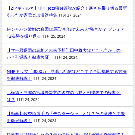
【ZIPキテルネ】HiHi Jets猪狩蒼弥が紹介！寒さを乗り切る最新
あったか家電＆加湿器特集
11月 27, 2024
侍ジャパン敗戦の真因は辰己涼介の“未来人”発言か？ プレミア
12決勝を振り返る
11月 25, 2024
【マー君退団の真相と未来予想】田中将大はどこへ向かうの
か？引退説も徹底検証！
11月 24, 2024
NHKドラマ「3000万」見逃し配信はどこで？全話視聴する方法
を徹底解説！
11月 24, 2024
元横綱・白鵬の宮城野親方の現在の活動と相撲界での役割と
は？
11月 24, 2024
【動画】牧秀悟選手の「デスターシャ」とは？その意味と由来
を徹底解説！
11月 24, 2024
指原莉乃は結婚したの？最新情報と彼女の結婚観を徹底解説！