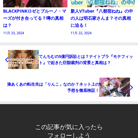
BLACKPINKロゼとブルーノ・マ
新人VTuber『八都宿ねね』の中
ーズが付き合ってる？噂の真相
の人は明石家さんま？その真相
は？
に迫る！
11月 23, 2024
11月 22, 2024
てんちむの5億円訴訟とは？ナイトブラ『モテフィッ
ト』で起きた巨額裁判の背景と真相は？
湊あくあの転生先は「りんこ」なのか？ネット上の
予想を徹底検証！
この記事が気に入ったら
フォローしよう