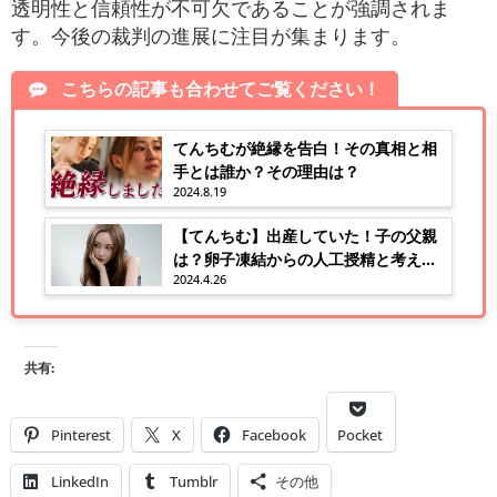
透明性と信頼性が不可欠であることが強調されま
す。今後の裁判の進展に注目が集まります。
こちらの記事も合わせてご覧ください！
てんちむが絶縁を告白！その真相と相
手とは誰か？その理由は？
2024.8.19
【てんちむ】出産していた！子の父親
は？卵子凍結からの人工授精と考えら
2024.4.26
れる理由！
共有:
Pinterest
X
Facebook
Pocket
LinkedIn
Tumblr
その他