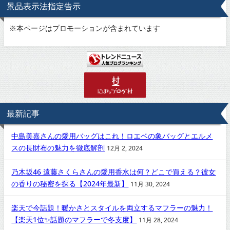
景品表示法指定告示
※
本ページはプロモーションが含まれています
最新記事
中島美嘉さんの愛用バッグはこれ！ロエベの象バッグとエルメ
スの長財布の魅力を徹底解剖
12月 2, 2024
乃木坂46 遠藤さくらさんの愛用香水は何？どこで買える？彼女
の香りの秘密を探る【2024年最新】
11月 30, 2024
楽天で今話題！暖かさとスタイルを両立するマフラーの魅力！
【楽天1位✨話題のマフラーで冬支度】
11月 28, 2024