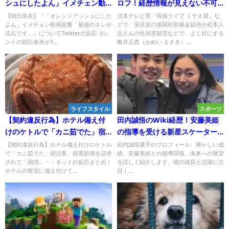
シュにしたよん」イメチェン動
ロフ！経歴情報が見えない不可
画反響「最後のキレが流石で
解さ！
【朝日奈央】『「オレンジアッシュにした
日本テレビ系「情報ライブ ミヤネ屋」な
よん」イメチェン動画反響「最後のキレが
どで、安倍派の派閥幹部裏金疑惑や松本人
す」』について
流石です」』についてTwitterの反応 タレ
志さんの性加害疑惑などで、よく目にする
ントの朝日奈央が1...
亀井正貴（かめい まさき）...
ライフスタイル
スポーツ
【契約違反行為】ホテル備え付
田内誠悟のWiki経歴！安藤美姫
けのケトルで「カニ茹でた」宿
の指導を受ける新星スケーター
泊客、損害賠償を請求されて
の軌跡と未来!
【契約違反行為】ホテル備え付けのケトル
田内誠悟選手のプロフィール、輝かしい成
で「カニ茹でた」宿泊客、損害賠償を請求
績、安藤美姫との指導関係、未来への展望
「困惑」
されて「困惑」・・ネットの反応まとめ！
を詳しく紹介します。彼の成長と活躍に注
ホテルの客室に備え付けて...
目！...