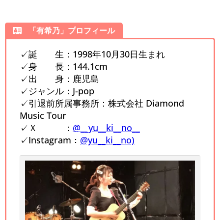
「有希乃」プロフィール
✓誕 生：1998年10月30日生まれ
✓身 長：144.1cm
✓出 身：鹿児島
✓ジャンル：J-pop
✓引退前所属事務所：株式会社 Diamond
Music Tour
✓Ｘ ：
@__yu__ki__no__
✓Instagram：
@yu__ki__no)