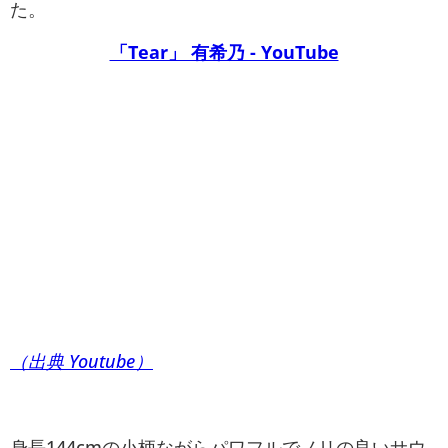
た。
「Tear」 有希乃 - YouTube
（出典 Youtube）
身長144cmの小柄ながらパワフルでノリの良いサウ