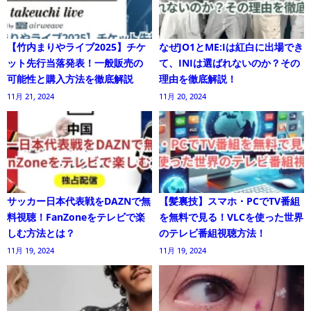
【竹内まりやライブ2025】チケ
なぜJO1とME:Iは紅白に出場でき
ット先行当落発表！一般販売の
て、INIは選ばれないのか？その
可能性と購入方法を徹底解説
理由を徹底解説！
11月 21, 2024
11月 20, 2024
サッカー日本代表戦をDAZNで無
【髪裏技】スマホ・PCでTV番組
料視聴！FanZoneをテレビで楽
を無料で見る！VLCを使った世界
しむ方法とは？
のテレビ番組視聴方法！
11月 19, 2024
11月 19, 2024