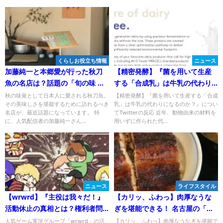
の反応
くらしお役立ち情報
ニュース
加藤純一と本郷愛が行った秋刀
【精密発酵】『菌を用いて生産
魚の名店は？話題の「旬の味 た
する「合成乳」は牛乳の代わり
き下」の魅力を解説！
になるのか？』についてTwitter
秋の味覚として日本人に愛される秋刀魚。
【精密発酵】『菌を用いて生産する「合成
その美味しさを堪能するために訪れるべき
乳」は牛乳の代わりになるのか？』につい
の反応
名店が、最近話題になっています。 特
てTwitterの反応 近年、動物由来の材料を
に、人気配信者の加藤純一さん...
用いずに作られた代...
ニュース
ライフスタイル
【wrwrd】『主役は我々だ！』
【カリッ、ふわっ】肉厚なうな
活動休止の真相とは？権利者問
ぎを堪能できる！ 名古屋の「う
題の背景と今後の展望は？
なぎ家 しば福や」
人気ゲーム実況グループ「wrwrd」の活
【カリッ、ふわっ】肉厚なうなぎを堪能で