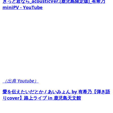
きっと君なら_acousticVer.[鹿児島限定版]_有希乃
miniPV - YouTube
（出典 Youtube）
愛を伝えたいだとか / あいみょん by 有希乃【弾き語
りcover】路上ライブ in 鹿児島天文館