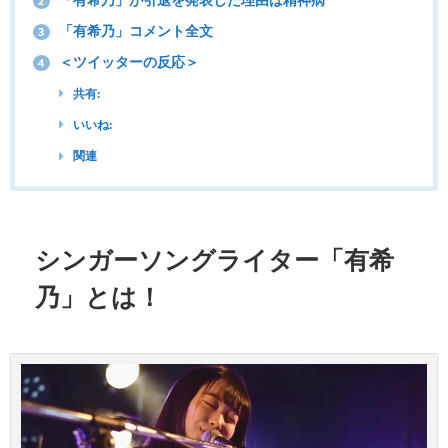
2
「有希乃」コメント全文
3
＜ツイッターの反応＞
4
共有:
いいね:
関連
シンガーソングライター「有希
乃」とは！