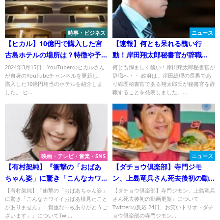
時事・ビジネス
ニュース
【ヒカル】10億円で購入した宮
【速報】何とも呆れる醜い行
古島ホテルの場所は？特徴や予
動！岸田翔太郎秘書官が辞職
約を調査！
へ・・無能で嫌いと言われる理
2024年3月15日、YouTuberのヒカルさん
何とも悍ましく醜い！岸田翔太郎秘書官が
が自身のYouTubeチャンネルを更新し、
辞職へ・・ 政府は、岸田総理の長男であ
由！！
購入した10億円相当のホテルを紹介しま
り総理秘書官である翔太郎氏が秘書官を辞
した。 ヒ...
職することを発表しました。...
映画・テレビ・音楽・SNS
ニュース
【有村架純】『衝撃の「おばあ
【ダチョウ倶楽部】寺門ジモ
ちゃん姿」に驚き「こんなカワ
ン、上島竜兵さん死去後初の動
イイおばあ様見たことがありま
画更新』についてTwitterの反応
【有村架純】『衝撃の「おばあちゃん姿」
【ダチョウ倶楽部】寺門ジモン、上島竜兵
に驚き「こんなカワイイおばあ様見たこと
さん死去後初の動画更新』について
せん」「貴重な一枚ありがとう
がありません」「貴重な一枚ありがとうご
Twitterの反応 24日、お笑いトリオ・ダチ
ございます」』についてTwitter
ざいます」』についてTwi...
ョウ倶楽部の寺門ジモン...