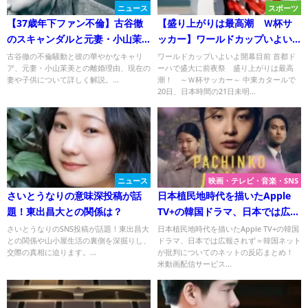
ニュース
スポーツ
【37歳年下ファン不倫】古谷徹
【盛り上がりは最高潮 Ｗ杯サ
のスキャンダルと元妻・小山茉
ッカー】ワールドカップいよい
美との離婚理由、子供も調査！
よ開幕目前 首都ドーハで盛大に
古谷徹の不倫騒動と彼の華やかなキャリ
ワールドカップいよいよ開幕目前 首都ド
ア、元妻・小山茉美との離婚理由、現在の
ーハで盛大に前夜祭 盛り上がりは最高
前夜祭！
妻や子供について詳しく解説。...
潮！ ～Ｗ杯サッカー～ 中東カタールで
20日、日本時間の21日未明...
ニュース
映画・テレビ・音楽・SNS
さいとうなりの意味深投稿が話
日本植民地時代を描いたApple
題！東出昌大との関係は？
TV+の韓国ドラマ、日本では広報
されず＝韓国ネットが批判
さいとうなりのSNS投稿が話題！東出昌大
日本植民地時代を描いたApple TV+の韓国
との関係や山小屋生活の裏側を深掘りし、
ドラマ、日本では広報されず＝韓国ネット
交際の真相に迫ります。...
が批判についてのネットの反応まとめ！
米動画配信サービス...