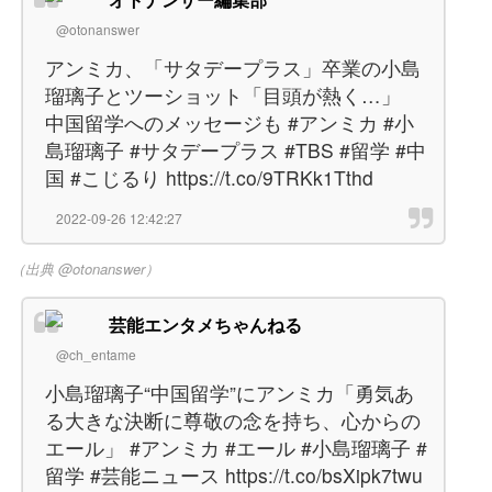
@otonanswer
アンミカ、「サタデープラス」卒業の小島
瑠璃子とツーショット「目頭が熱く…」
中国留学へのメッセージも #アンミカ #小
島瑠璃子 #サタデープラス #TBS #留学 #中
国 #こじるり https://t.co/9TRKk1Tthd
2022-09-26 12:42:27
（出典 @otonanswer）
芸能エンタメちゃんねる
@ch_entame
小島瑠璃子“中国留学”にアンミカ「勇気あ
る大きな決断に尊敬の念を持ち、心からの
エール」 #アンミカ #エール #小島瑠璃子 #
留学 #芸能ニュース https://t.co/bsXipk7twu