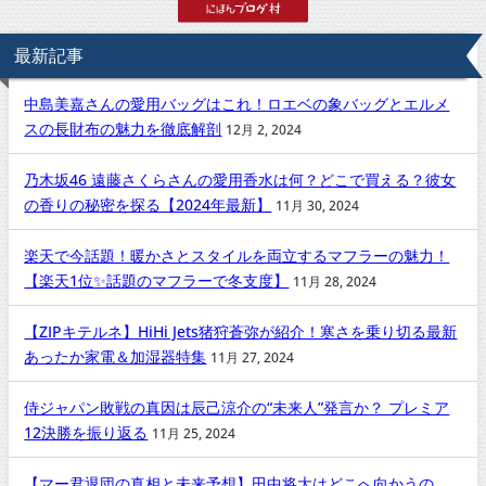
最新記事
中島美嘉さんの愛用バッグはこれ！ロエベの象バッグとエルメ
スの長財布の魅力を徹底解剖
12月 2, 2024
乃木坂46 遠藤さくらさんの愛用香水は何？どこで買える？彼女
の香りの秘密を探る【2024年最新】
11月 30, 2024
楽天で今話題！暖かさとスタイルを両立するマフラーの魅力！
【楽天1位✨話題のマフラーで冬支度】
11月 28, 2024
【ZIPキテルネ】HiHi Jets猪狩蒼弥が紹介！寒さを乗り切る最新
あったか家電＆加湿器特集
11月 27, 2024
侍ジャパン敗戦の真因は辰己涼介の“未来人”発言か？ プレミア
12決勝を振り返る
11月 25, 2024
【マー君退団の真相と未来予想】田中将大はどこへ向かうの