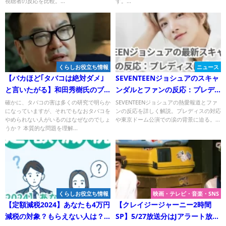
視聴者の反応を比較。...
す。...
くらしお役立ち情報
ニュース
【バカほど｢タバコは絶対ダメ｣
SEVENTEENジョシュアのスキャ
と言いたがる】和田秀樹氏のブ
ンダルとファンの反応：プレデ
ログで明かされる「タバコの本
ィスは沈黙を貫く理由とは？
確かに、タバコの害は多くの研究で明らか
SEVENTEENジョシュアの熱愛報道とファ
になっていますが、それでもなおタバコを
ンの反応を詳しく解説。プレディスの対応
質」とは？本質を見抜ける人と
やめられない人がいるのはなぜなのでしょ
や東京ドーム公演での涙の背景に迫る。...
そうでない人の大きな違いと
うか？ 本質的な問題を理解...
は？
くらしお役立ち情報
映画・テレビ・音楽・SNS
【定額減税2024】あなたも4万円
【クレイジージャーニー2時間
減税の対象？もらえない人は？
SP】5/27放送分はJアラート放送