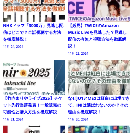
NHKドラマ「3000万」見逃し配
【必見】TWICEのAmazon
信はどこで？全話視聴する方法
Music Liveを見逃した？見逃し
を徹底解説！
配信の有無と視聴方法を徹底解
説！
11月 24, 2024
11月 22, 2024
【竹内まりやライブ2025】チケ
なぜJO1とME:Iは紅白に出場でき
ット先行当落発表！一般販売の
て、INIは選ばれないのか？その
可能性と購入方法を徹底解説
理由を徹底解説！
11月 21, 2024
11月 20, 2024