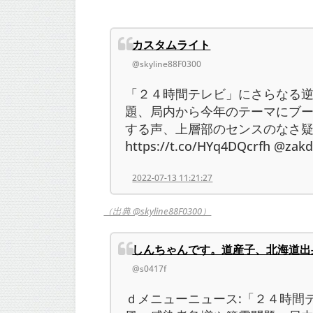
カスタムライト
@skyline88F0300
「２４時間テレビ」にさらなる
題、局内から今年のテーマにブ
する声、上層部のセンスのなさ
https://t.co/HYq4DQcrfh @za
2022-07-13 11:21:27
（出典 @skyline88F0300）
しんちゃんです。道産子、北海道出
@s0417f
ｄメニューニュース:「２４時間