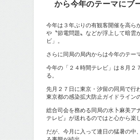
から今年のテーマにブーイ
今年は３年ぶりの有観客開催を高ら
や〝節電問題〟などが浮上して暗雲
ビ」。
さらに同局の局内からは今年のテー
今年の「２４時間テレビ」は８月２
る。
先月２７日に東京・汐留の同局で行
東京都の感染拡大防止ガイドライン
総合司会を務める同局の水卜麻美ア
テレビ』が送れるのではと心から楽
だが、今月に入って連日の猛暑の中
る事態が続出。