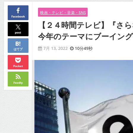
映画・テレビ・音楽・SNS
Facebook
【２４時間テレビ】『さら
post
今年のテーマにブーイング』
10分49秒
7月 13, 2022
はてブ
Pocket
Feedly