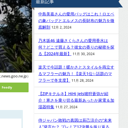
最新記事
中島美嘉さんの愛用バッグはこれ！ロエベ
の象バッグとエルメスの長財布の魅力を徹
底解剖
12月 2, 2024
乃木坂46 遠藤さくらさんの愛用香水は
何？どこで買える？彼女の香りの秘密を探
る【2024年最新】
11月 30, 2024
楽天で今話題！暖かさとスタイルを両立す
るマフラーの魅力！【楽天1位✨話題のマ
.news.goo.ne.jp）
フラーで冬支度】
11月 28, 2024
Feedly
【ZIPキテルネ】HiHi Jets猪狩蒼弥が紹
介！寒さを乗り切る最新あったか家電＆加
湿器特集
11月 27, 2024
侍ジャパン敗戦の真因は辰己涼介の“未来
人”発言か？ プレミア12決勝を振り返る