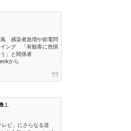
逆風 感染者急増や節電問
ーイング 「有観客に危惧
疑う」と関係者
kdeskから
身！
テレビ」にさらなる逆