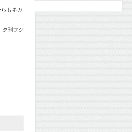
からもネガ
：夕刊フジ