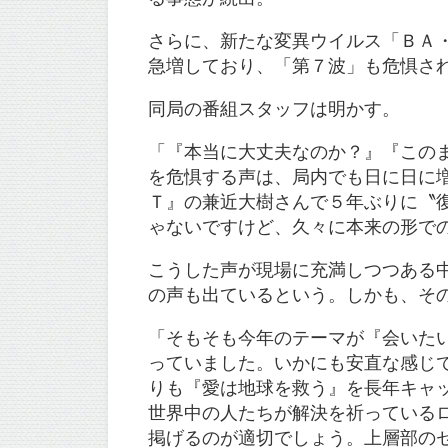
さらに、新たな変異ウイルス「ＢＡ
急増しており、「第７波」も危惧さ
同局の番組スタッフは明かす。
「『本当に大丈夫なのか？』『この
を危惧する声は、局内でも日に日に
Ｔ』の兼近大樹さんで５年ぶりに〝
ゃないですけど、久々に本来の形で
こうした声が現場に充満しつつある
の声も出ているという。しかも、そ
「そもそも今年のテーマが『会いた
っていました。いかにも安直な感じ
りも『愛は地球を救う』を長年キャ
世界中の人たちが解決を祈っている
掲げるのが適切でしょう。上層部の