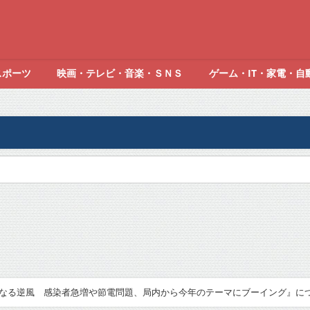
スポーツ
映画・テレビ・音楽・ＳＮＳ
ゲーム・IT・家電・自
る逆風 感染者急増や節電問題、局内から今年のテーマにブーイング』について