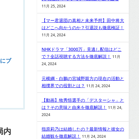
11月 25, 2024
【マー君退団の真相と未来予想】田中将大
はどこへ向かうのか？引退説も徹底検証！
11月 24, 2024
NHKドラマ「3000万」見逃し配信はどこ
で？全話視聴する方法を徹底解説！
11月
にブ
24, 2024
元横綱・白鵬の宮城野親方の現在の活動と
相撲界での役割とは？
11月 24, 2024
【動画】牧秀悟選手の「デスターシャ」と
は？その意味と由来を徹底解説！
11月 24,
2024
局内
指原莉乃は結婚したの？最新情報と彼女の
結婚観を徹底解説！
11月 24, 2024