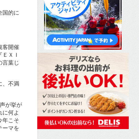
全国的に
観客開催
『ＥＸＩ
の言葉じ
に、不満
の声が挙が
れに何よ
今年こそ
テーマを