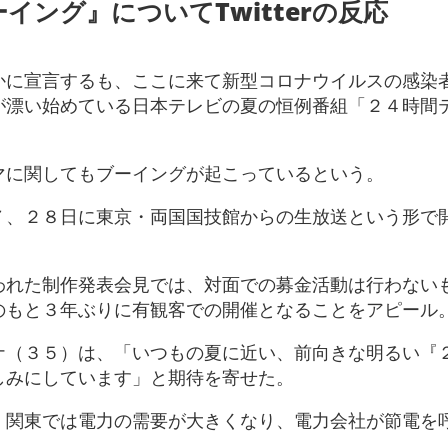
ング』についてTwitterの反応
かに宣言するも、ここに来て新型コロナウイルスの感染
が漂い始めている日本テレビの夏の恒例番組「２４時間
マに関してもブーイングが起こっているという。
７、２８日に東京・両国国技館からの生放送という形で
われた制作発表会見では、対面での募金活動は行わない
のもと３年ぶりに有観客での開催となることをアピール
ナ（３５）は、「いつもの夏に近い、前向きな明るい『
しみにしています」と期待を寄せた。
、関東では電力の需要が大きくなり、電力会社が節電を