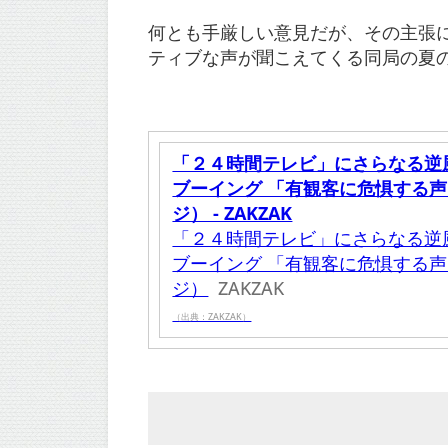
何とも手厳しい意見だが、その主張
ティブな声が聞こえてくる同局の夏
「２４時間テレビ」にさらなる逆
ブーイング 「有観客に危惧する声
ジ） - ZAKZAK
「２４時間テレビ」にさらなる逆
ブーイング 「有観客に危惧する声
ジ）
ZAKZAK
（出典：ZAKZAK）