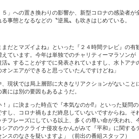
・５」への置き換わりの影響か、新型コロナの感染者が
れる事態となるなどの〝逆風〟も吹きはじめている。
ままだとマズイよね』といった『２４時間テレビ』の有
増えています。今年は単独でのチャリティーマラソンが
復活〟することがすでに発表されていますし、水卜アナ
のオンエアができると思っていたんですけどね」
中、現状では局上層部に大きなリアクションがないこと
の裏には別の要因もあるようだ。
い！』に決まった時点で『本気なのか⁉』といった疑問
ですし、コロナ禍もまだ終息していないですからね。そ
ッチフレーズにしている以上、多くの尊い命が失われ、
ロシアのウクライナ侵攻をかんがみて『平和』に関する
センスのなさを疑いますよ」（前出の番組スタッフ）