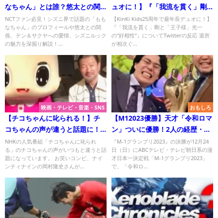
なちゃん」とは誰？悠太との関
ュオに！】『「我流を貫く」剛
係とテン・サクヤペンの秘密に
と「王子様」光一の“好相性”』に
NCTファン必見！シズニ界で話題の「もも
【KinKi Kids25周年で最年長デュオに！】
なちゃん」のプロフィールや悠太との関
『「我流を貫く」剛と「王子様」光一
迫る！
ついて
係、テン＆サクヤへの愛情、シズニルック
の“好相性”』についてTwitterの反応 退所
の魅力を深掘り解説！...
が相次ぐ...
映画・テレビ・音楽・SNS
おもしろ
【チコちゃんに叱られる！】チ
【M12023優勝】天才「令和ロマ
コちゃんの声が違うと話題に！
ン」ついに優勝！2人の経歴・
中身は誰？
Wikiプロフ！
NHKの人気番組「チコちゃんに叱られ
『M-1グランプリ2023』の決勝が12月24
る」のチコちゃんの声がいつもと違うと話
日（日）にABCテレビ・テレビ朝日系の漫
題になっています。 お笑いコンビ、ナイ
才日本一決定戦「M-1グランプリ2023」
ンティナインの岡村隆史さんが...
で、「令和ロ...