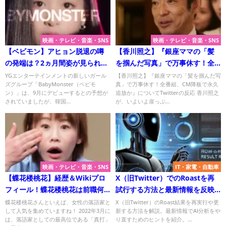
映画・テレビ・音楽・SNS
映画・テレビ・音楽・SNS
【ベビモン】アヒョン脱退の噂
【香川照之】『銀座ママの「髪
の発端は？2ヵ月間姿が見られな
を掴んだ写真」で万事休す！全
いのはなぜ？
番組、CM降板で永久追放か』に
YGエンターテインメントの新しいガール
【香川照之】『銀座ママの「髪を掴んだ写
ズグループ「BabyMonster（ベビモ
真」で万事休す！全番組、CM降板で永久
ついてTwitterの反応
ン）」は、9月にデビューするとの予想が
追放か』についてTwitterの反応 香川照之
されていましたが、韓国...
が、いよいよ崖っぷ...
映画・テレビ・音楽・SNS
IT・家電・自動車
【蝶花楼桃花】経歴＆Wikiプロ
X（旧Twitter）でのRoastを再
フィール！蝶花楼桃花は前職何
試行する方法と最新情報を反映
をしてた？AKB48オーディショ
させるコツ
蝶花楼桃花さんといえば、女性の落語家と
X（旧Twitter）のRoast結果を再実行や更
して人気を集めていますね！ 2022年3月に
新する方法を解説。最新情報でAI分析をや
ンも！
は、落語家としての最高位である「真打」
り直すためのヒントを紹介。...