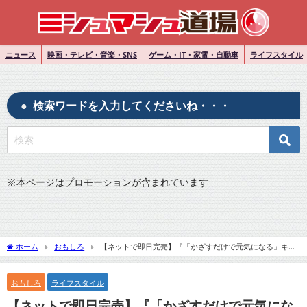
ニュース
映画・テレビ・音楽・SNS
ゲーム・IT・家電・自動車
ライフスタイル
検索ワードを入力してくださいね・・・
※
本ページはプロモーションが含まれています
ホーム
おもしろ
【ネットで即日完売】『「かざすだけで元気になる」キー
ホルダーの秀逸さ 作者が語る「見守ってくれている」感』についてTwitterの反応
おもしろ
ライフスタイル
【ネットで即日完売】『「かざすだけで元気にな