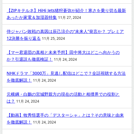
【ZIPキテルネ】HiHi Jets猪狩蒼弥が紹介！寒さを乗り切る最新
あったか家電＆加湿器特集
11月 27, 2024
侍ジャパン敗戦の真因は辰己涼介の“未来人”発言か？ プレミア
12決勝を振り返る
11月 25, 2024
【マー君退団の真相と未来予想】田中将大はどこへ向かうの
か？引退説も徹底検証！
11月 24, 2024
NHKドラマ「3000万」見逃し配信はどこで？全話視聴する方法
を徹底解説！
11月 24, 2024
元横綱・白鵬の宮城野親方の現在の活動と相撲界での役割と
は？
11月 24, 2024
【動画】牧秀悟選手の「デスターシャ」とは？その意味と由来
を徹底解説！
11月 24, 2024