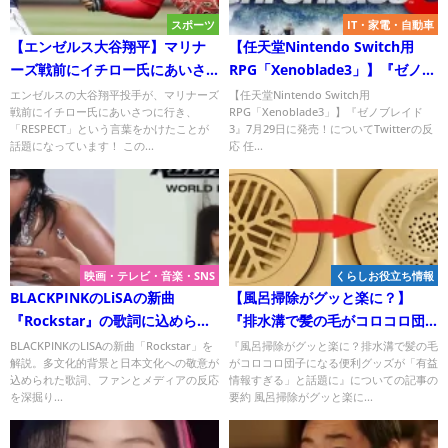
スポーツ
IT・家電・自動車
【エンゼルス大谷翔平】マリナ
【任天堂Nintendo Switch用
ーズ戦前にイチロー氏にあいさ
RPG「Xenoblade3」】『ゼノブ
つに行き、「RESPECT」という
レイド3』7月29日に発売！
エンゼルスの大谷翔平投手が、マリナーズ
【任天堂Nintendo Switch用
戦前にイチロー氏にあいさつに行き、
RPG「Xenoblade3」】『ゼノブレイド
言葉をかけたことが話題になっ
「RESPECT」という言葉をかけたことが
3』7月29日に発売！についてTwitterの反
ています！
話題になっています！ この...
応 任...
映画・テレビ・音楽・SNS
くらしお役立ち情報
BLACKPINKのLiSAの新曲
【風呂掃除がグッと楽に？】
『Rockstar』の歌詞に込められ
『排水溝で髪の毛がコロコロ団
た意味は？敬意か侮辱か？
子になる便利グッズが「有益情
BLACKPINKのLISAの新曲「Rockstar」を
『風呂掃除がグッと楽に？排水溝で髪の毛
解説。多文化的背景と日本文化への敬意が
がコロコロ団子になる便利グッズが「有益
報すぎる」と話題に』について
込められた歌詞、ファンとメディアの反応
情報すぎる」と話題に』についての記事の
Twitterの反応
を深掘り...
要約 風呂掃除がグッと楽に...