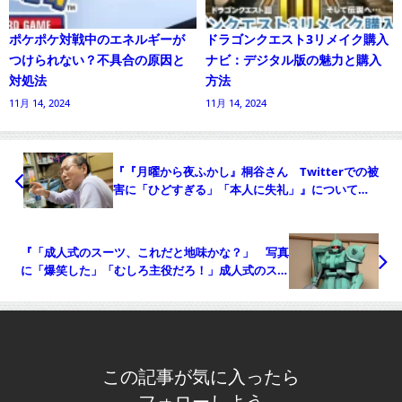
ポケポケ対戦中のエネルギーが
ドラゴンクエスト3リメイク購入
つけられない？不具合の原因と
ナビ：デジタル版の魅力と購入
対処法
方法
11月 14, 2024
11月 14, 2024
『『月曜から夜ふかし』桐谷さん Twitterでの被
害に「ひどすぎる」「本人に失礼」』について
Twitterの反応
『「成人式のスーツ、これだと地味かな？」 写真
に「爆笑した」「むしろ主役だろ！」成人式のスー
ツ モビルスーツ』についてTwitterの反応
この記事が気に入ったら
フォローしよう