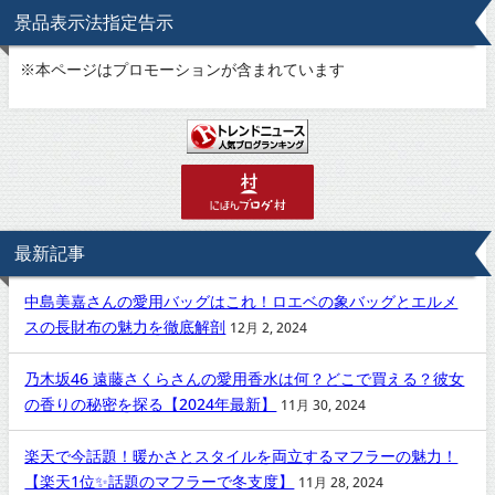
景品表示法指定告示
※
本ページはプロモーションが含まれています
最新記事
中島美嘉さんの愛用バッグはこれ！ロエベの象バッグとエルメ
スの長財布の魅力を徹底解剖
12月 2, 2024
乃木坂46 遠藤さくらさんの愛用香水は何？どこで買える？彼女
の香りの秘密を探る【2024年最新】
11月 30, 2024
楽天で今話題！暖かさとスタイルを両立するマフラーの魅力！
【楽天1位✨話題のマフラーで冬支度】
11月 28, 2024