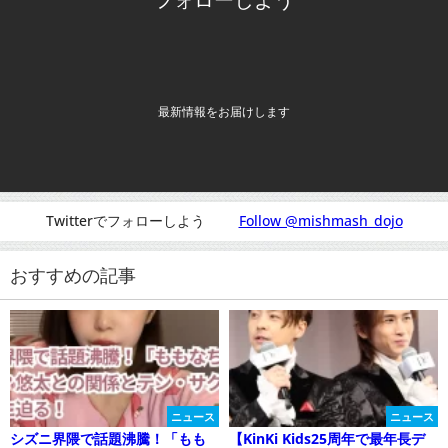
最新情報をお届けします
Twitterでフォローしよう
Follow @mishmash_dojo
おすすめの記事
ニュース
ニュース
シズニ界隈で話題沸騰！「もも
【KinKi Kids25周年で最年長デ