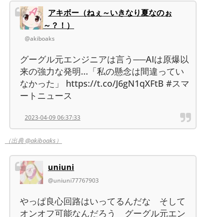
アキボー（ねぇ～いきなり夏なのぉ
～？！）
@akiboaks
グーグル元エンジニアは言う──AIは原爆以
来の強力な発明...「私の懸念は間違ってい
なかった」 https://t.co/J6gN1qXFtB #スマ
ートニュース
2023-04-09 06:37:33
（出典 @akiboaks）
uniuni
@uniuni77767903
やっぱ良心回路はいってるんだな そして
オンオフ可能なんだろう グーグル元エン