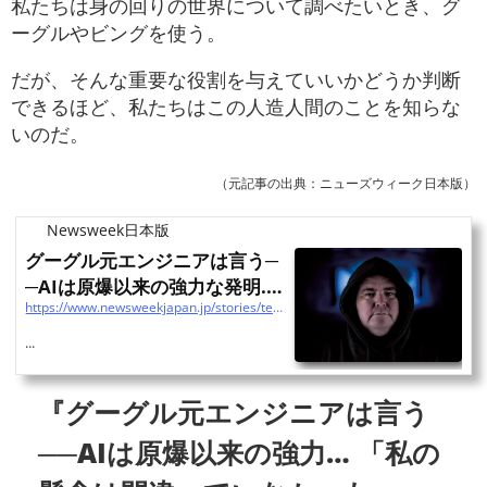
私たちは身の回りの世界について調べたいとき、グ
ーグルやビングを使う。
だが、そんな重要な役割を与えていいかどうか判断
できるほど、私たちはこの人造人間のことを知らな
いのだ。
（元記事の出典：ニューズウィーク日本版）
Newsweek日本版
グーグル元エンジニアは言う─
─AIは原爆以来の強力な発明...
https://www.newsweekjapan.jp/stories/technology/2023/04/post-101325.php?utm_source=pocket_reader
「私の懸念は間違ってい...
...
『グーグル元エンジニアは言う
──AIは原爆以来の強力… 「私の