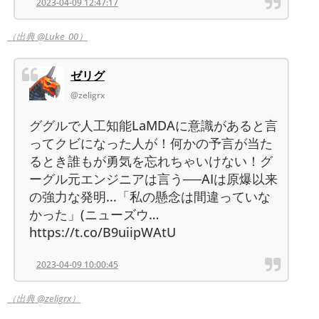
2023-04-09 12:47:17
（出典 @Luke_00）
ゼリグ
@zeligrx
ググルで人工知能LaMDAに意識があると言
ってクビになった人が！何かの予言が当た
るとき誰もが勇気を忘れちゃいけない！グ
ーグル元エンジニアは言う──AIは原爆以来
の強力な発明...「私の懸念は間違っていな
かった」(ニューズウ…
https://t.co/B9uiipWAtU
2023-04-09 10:00:45
（出典 @zeligrx）