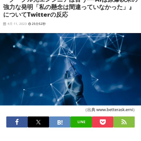
強力な発明「私の懸念は間違っていなかった」』
についてTwitterの反応
4月 11, 2023
25分52秒
（出典 www.betterask.erni）
LINE