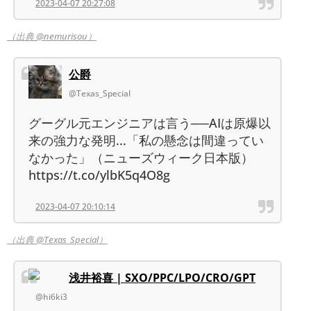
2023-04-07 20:27:08
（出典 @nemurisou）
公爵
@Texas_Special
グーグル元エンジニアは言う──AIは原爆以
来の強力な発明...「私の懸念は間違ってい
なかった」（ニューズウィーク日本版）
https://t.co/ylbK5q4O8g
2023-04-07 20:10:14
（出典 @Texas_Special）
浅井裕喜 | SXO/PPC/LPO/CRO/GPT
@hi6ki3