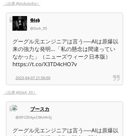
（出典 @gulugulco）
𝕲𝖎𝖘𝖍
@Gish_X5
グーグル元エンジニアは言う──AIは原爆以
来の強力な発明...「私の懸念は間違ってい
なかった」（ニューズウィーク日本版）
https://t.co/X3TD4cHO7v
2023-04-07 21:56:00
（出典 @Gish_X5）
ブースカ
@091ZEHycCWvHhSj
グーグル元エンジニアは言う──AIは原爆以