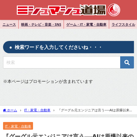
ニュース
映画・テレビ・音楽・SNS
ゲーム・IT・家電・自動車
ライフスタイル
検索ワードを入力してくださいね・・・
※
本ページはプロモーションが含まれています
ホーム
IT・家電・自動車
『グーグル元エンジニアは言う──AIは原爆以来の
強力な発明「私の懸念は間違っていなかった」』についてTwitterの反応
IT・家電・自動車
『グーグル元エンジニアは言う──AIは原爆以来の