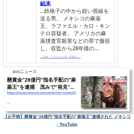
結末
…鉄格子の中から鋭い視線を
送る男。 メキシコの麻薬
王、ラファエル・カロ・キン
テロ容疑者。 アメリカの麻
薬捜査官殺害などの罪で服役
し、収監から28年後の…
（出典：フジテレビ系（FNN））
gooニュース
懸賞金“28億円”指名手配の“麻
薬王”を逮捕 茂みで”発見"犬
https://news.goo.ne.jp/article/ntv_news24/world/ntv_news24-2022071809769118.html
がお手柄 メキシコ
...
【お手柄】懸賞金“28億円”指名手配の“麻薬王”逮捕された メキシコ
- YouTube