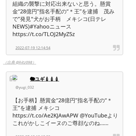
組織の襲撃に対応出来ないと思う。懸賞
金“28億円”指名手配の“＊王”を逮捕 茂み
で”発見"犬がお手柄 メキシコ(日テレ
NEWS)#Yahooニュース
https://t.co/TLOJ2MyZ5z
2022-07-19 12:14:54
（出典 @hitz098）
🐘ユギ💉💉💉
@yugi_032
【お手柄】懸賞金“28億円”指名手配の“＊
王”を逮捕 メキシコ
https://t.co/Ae2KJAwAPW @YouTubeより
これがかしこイーヌのご尊顔なのね……