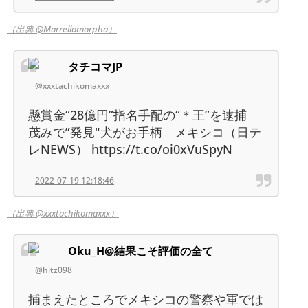
（出典 @Marrellomorpha）
タチコマJP
@xxxtachikomaxxx
懸賞金“28億円”指名手配の“＊王”を逮捕
茂みで”発見"犬がお手柄 メキシコ（日テ
レNEWS） https://t.co/oi0xVuSpyN
2022-07-19 12:18:46
（出典 @xxxtachikomaxxx）
Oku_H@結果こそ評価の全て
@hitz098
捕まえたところでメキシコの警察や軍では