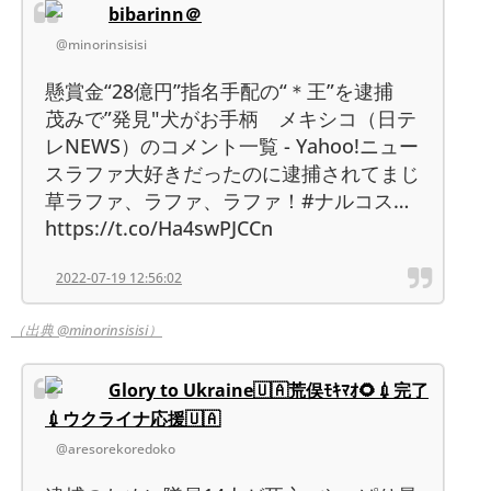
bibarinn＠
@minorinsisisi
懸賞金“28億円”指名手配の“＊王”を逮捕
茂みで”発見"犬がお手柄 メキシコ（日テ
レNEWS）のコメント一覧 - Yahoo!ニュー
スラファ大好きだったのに逮捕されてまじ
草ラファ、ラファ、ラファ！#ナルコス…
https://t.co/Ha4swPJCCn
2022-07-19 12:56:02
（出典 @minorinsisisi）
Glory to Ukraine🇺🇦荒俣ﾓｷﾏｵ🌻💉完了
💉ウクライナ応援🇺🇦
@aresorekoredoko