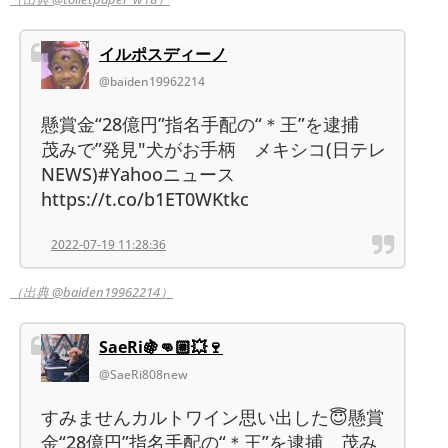
イルポスディーノ
@baiden19962214
懸賞金“28億円”指名手配の“＊王”を逮捕
茂みで”発見"犬がお手柄 メキシコ(日テレ
NEWS)#Yahooニュース
https://t.co/b1ET0WKtkc
2022-07-19 11:28:36
（出典 @baiden19962214）
SaeRi🍇👊🏼💥🍷
@SaeRi808new
すみませんカルトワイン思い出した😇懸賞
金“28億円”指名手配の“＊王”を逮捕 茂み