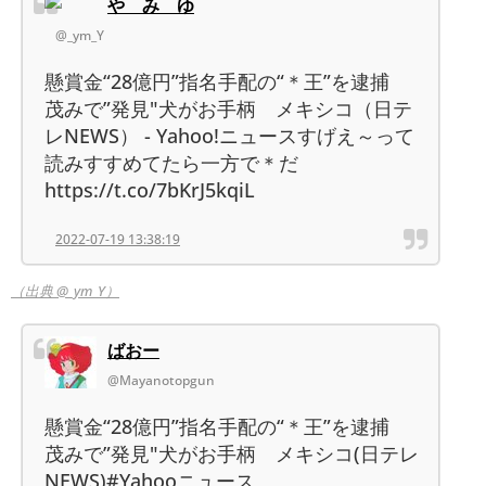
や み ゆ
@_ym_Y
懸賞金“28億円”指名手配の“＊王”を逮捕
茂みで”発見"犬がお手柄 メキシコ（日テ
レNEWS） - Yahoo!ニュースすげえ～って
読みすすめてたら一方で＊だ
https://t.co/7bKrJ5kqiL
2022-07-19 13:38:19
（出典 @_ym_Y）
ばおー
@Mayanotopgun
懸賞金“28億円”指名手配の“＊王”を逮捕
茂みで”発見"犬がお手柄 メキシコ(日テレ
NEWS)#Yahooニュース