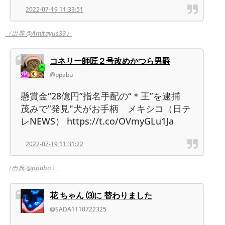
2022-07-19 11:33:51
（出典 @Amitayus33）
コネリー師匠２号改めかつら男爵
@ppabu
懸賞金“28億円”指名手配の“＊王”を逮捕
茂みで”発見"犬がお手柄 メキシコ（日テ
レNEWS） https://t.co/OVmyGLu1Ja
2022-07-19 11:31:22
（出典 @ppabu）
花 ちゃん ⑶に 替わりました
@SADA1110722325