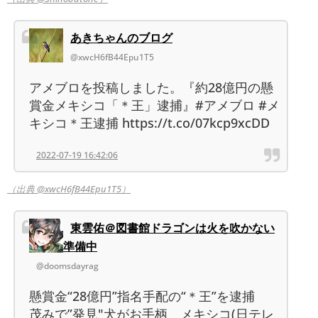
あきちゃんのブログ
@xwcH6fB44Epu1T5
アメブロを投稿しました。『約28億円の懸
賞金メキシコ「＊王」逮捕』#アメブロ #メ
キシコ＊王逮捕 https://t.co/07kcp9xcDD
2022-07-19 16:42:06
（出典 @xwcH6fB44Epu1T5）
東雲佑＠図書館ドラゴンは火を吹かない
準備中
@doomsdayrag
懸賞金“28億円”指名手配の“＊王”を逮捕
茂みで”発見"犬がお手柄 メキシコ(日テレ