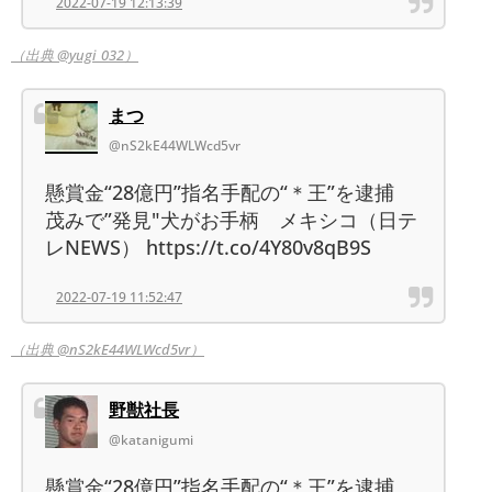
2022-07-19 12:13:39
（出典 @yugi_032）
まつ
@nS2kE44WLWcd5vr
懸賞金“28億円”指名手配の“＊王”を逮捕
茂みで”発見"犬がお手柄 メキシコ（日テ
レNEWS） https://t.co/4Y80v8qB9S
2022-07-19 11:52:47
（出典 @nS2kE44WLWcd5vr）
野獣社長
@katanigumi
懸賞金“28億円”指名手配の“＊王”を逮捕