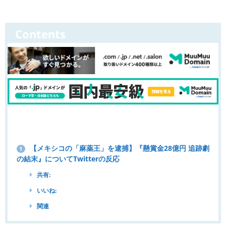
Contents
【メキシコの「麻薬王」を逮捕】『懸賞金28億円 追跡劇
1
の結末』についてTwitterの反応
共有:
いいね:
関連