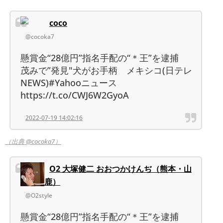
coco
@cocoka7
懸賞金“28億円”指名手配の“＊王”を逮捕
茂みで”発見"犬がお手柄 メキシコ(日テレ
NEWS)#Yahooニュース
https://t.co/CWJ6W2GyoA
2022-07-19 14:02:16
（出典 @cocoka7）
O2 大塚健二 おおつかけんぢ（熊本・山
鹿）
@O2style
懸賞金“28億円”指名手配の“＊王”を逮捕