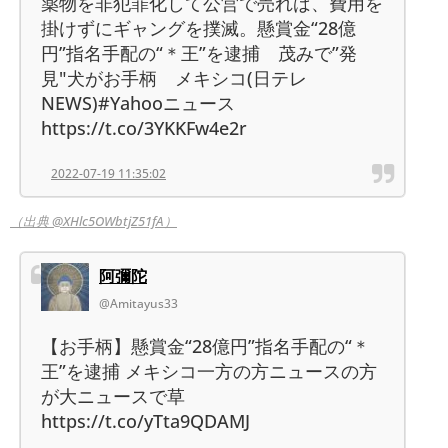
薬物を非犯罪化して公営で売れば、費用を
掛けずにギャングを撲滅。懸賞金“28億
円”指名手配の“＊王”を逮捕 茂みで”発
見"犬がお手柄 メキシコ(日テレ
NEWS)#Yahooニュース
https://t.co/3YKKFw4e2r
2022-07-19 11:35:02
（出典 @XHlc5OWbtjZ51fA）
阿彌陀
@Amitayus33
【お手柄】懸賞金“28億円”指名手配の“＊
王”を逮捕 メキシコ一方の方ニュースの方
が大ニュースで草
https://t.co/yTta9QDAMJ