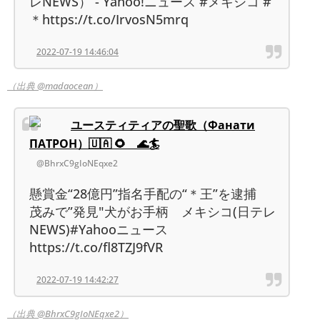
レNEWS） - Yahoo!ニュース #メキシコ #
＊https://t.co/IrvosN5mrq
2022-07-19 14:46:04
（出典 @madaocean）
ユースティティアの聖歌（Фанати
ПАТРОН）🇺🇦 🌻 🌊🏄
@BhrxC9gIoNEqxe2
懸賞金“28億円”指名手配の“＊王”を逮捕
茂みで”発見"犬がお手柄 メキシコ(日テレ
NEWS)#Yahooニュース
https://t.co/fl8TZJ9fVR
2022-07-19 14:42:27
（出典 @BhrxC9gIoNEqxe2）