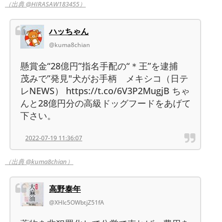
（出典 @HIRASAW183455）
ハッちゃん
@kuma8chian
懸賞金“28億円”指名手配の“＊王”を逮捕
茂みで”発見"犬がお手柄 メキシコ（日テ
レNEWS） https://t.co/6V3P2MugjB ちゃ
んと28億円分の高級ドッグフードをあげて
下さい。
2022-07-19 11:36:07
（出典 @kuma8chian）
高野泰年
@XHlc5OWbtjZ51fA