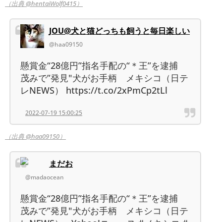
（出典 @hentaiWolf0415）
JOU@犬と猫どっちも飼うと毎日楽しい
@haa09150
懸賞金“28億円”指名手配の“＊王”を逮捕
茂みで”発見"犬がお手柄 メキシコ（日テ
レNEWS） https://t.co/2xPmCp2tLl
2022-07-19 15:00:25
（出典 @haa09150）
まだお
@madaocean
懸賞金“28億円”指名手配の“＊王”を逮捕
茂みで”発見"犬がお手柄 メキシコ（日テ