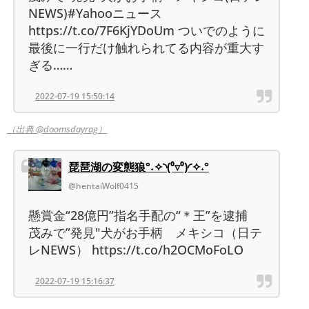
NEWS)#Yahooニュース
https://t.co/7F6KjYDoUm ついでのように
最後に一行だけ触れられてる内容が重大す
ぎる……
2022-07-19 15:50:14
（出典 @doomsdayrag）
琵琶湖の変態狼°˖✧◝(⁰▿⁰)◜✧˖°
@hentaiWolf0415
懸賞金“28億円”指名手配の“＊王”を逮捕
茂みで”発見"犬がお手柄 メキシコ（日テ
レNEWS） https://t.co/h2OCMoFoLO
2022-07-19 15:16:37