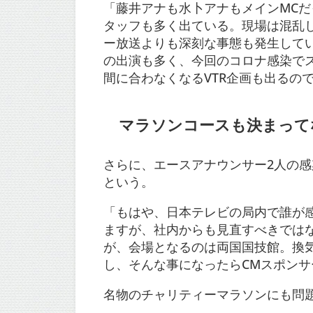
「藤井アナも水卜アナもメインMC
タッフも多く出ている。現場は混乱
ー放送よりも深刻な事態も発生してい
の出演も多く、今回のコロナ感染で
間に合わなくなるVTR企画も出るの
マラソンコースも決まって
さらに、エースアナウンサー2人の感
という。
「もはや、日本テレビの局内で誰が
ますが、社内からも見直すべきでは
が、会場となるのは両国国技館。換
し、そんな事になったらCMスポン
名物のチャリティーマラソンにも問