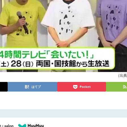
（出典 
はてブ
Pocket