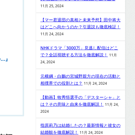
11月 25, 2024
【マー君退団の真相と未来予想】田中将大
はどこへ向かうのか？引退説も徹底検証！
11月 24, 2024
NHKドラマ「3000万」見逃し配信はどこ
で？全話視聴する方法を徹底解説！
11月
…』
24, 2024
元横綱・白鵬の宮城野親方の現在の活動と
相撲界での役割とは？
11月 24, 2024
【動画】牧秀悟選手の「デスターシャ」と
は？その意味と由来を徹底解説！
11月 24,
2024
指原莉乃は結婚したの？最新情報と彼女の
結婚観を徹底解説！
11月 24, 2024