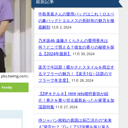
最新記事
中島美嘉さんの愛用バッグはこれ！ロエベ
の象バッグとエルメスの長財布の魅力を徹
底解剖
12月 2, 2024
乃木坂46 遠藤さくらさんの愛用香水は
何？どこで買える？彼女の香りの秘密を探
る【2024年最新】
11月 30, 2024
楽天で今話題！暖かさとスタイルを両立す
るマフラーの魅力！【楽天1位✨話題のマ
pbs.twimg.com）
フラーで冬支度】
11月 28, 2024
Feedly
【ZIPキテルネ】HiHi Jets猪狩蒼弥が紹
介！寒さを乗り切る最新あったか家電＆加
湿器特集
11月 27, 2024
侍ジャパン敗戦の真因は辰己涼介の“未来
人”発言か？ プレミア12決勝を振り返る