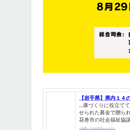
【岩手県】県内１４
…康づくりに役立て
せられた募金で贈ら
花巻市の社会福祉協
（出典：テレビ岩手ニュース）