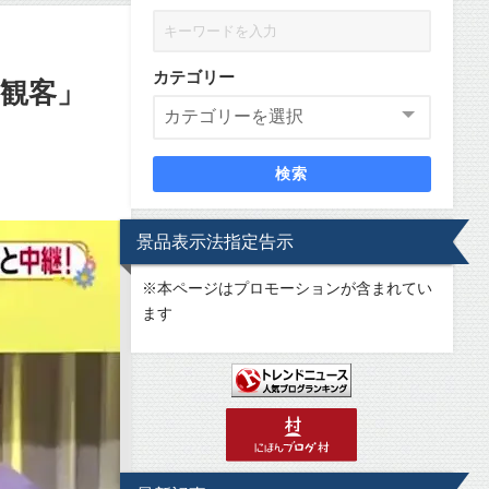
カテゴリー
有観客」
検索
景品表示法指定告示
※
本ページはプロモーションが含まれてい
ます