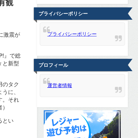
有観
プライバシーポリシー
プライバシーポリシー
に激震が
P!』で総
々と新型
プロフィール
用のタク
運営者情報
ように、
す。それ
者）
るとい