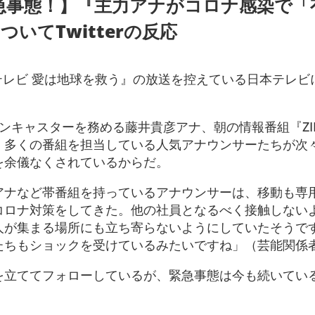
急事態！】『主力アナがコロナ感染で「
いてTwitterの反応
間テレビ 愛は地球を救う』の放送を控えている日本テレビ
でメインキャスターを務める藤井貴彦アナ、朝の情報番組『ZI
、多くの番組を担当している人気アナウンサーたちが次
を余儀なくされているからだ。
アナなど帯番組を持っているアナウンサーは、移動も専
コロナ対策をしてきた。他の社員となるべく接触しない
人が集まる場所にも立ち寄らないようにしていたそうで
たちもショックを受けているみたいですね」（芸能関係
を立ててフォローしているが、緊急事態は今も続いてい