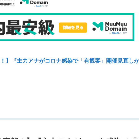
態！】『主力アナがコロナ感染で「有観客」開催見直しか