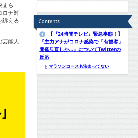
決まら
コロナ対
を訴える
Contents
【『24時間テレビ』緊急事態！】
1
の芸能人
『主力アナがコロナ感染で「有観客」
開催見直しか…』についてTwitterの
反応
マラソンコースも決まってない