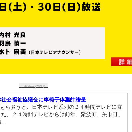
（出典 www.ytv.co.jp）
の社会福祉協議会に車椅子体重計贈呈
てもらおうと、日本テレビ系列の２４時間テレビに寄
れた。２４時間テレビからは前年、紫波町、矢巾町、
議…