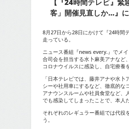
【『24時間テレビ』緊
客」開催見直しか…』につ
8月27日から28日にかけて『24時
走っている。
ニュース番組『news every.』
合司会を担当する水卜麻美アナなど
コロナウイルスに感染し、自宅療養
「日本テレビでは、藤井アナや水卜
シーや社用車にするなど、徹底的な
アナウンスルームや社員食堂など、
でも感染してしまったことで、本人
それぞれのレギュラー番組では代役
う。