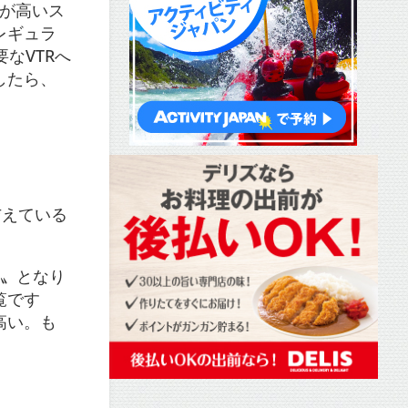
性が高いス
レギュラ
なVTRへ
したら、
）
与えている
客〟となり
覧です
高い。も