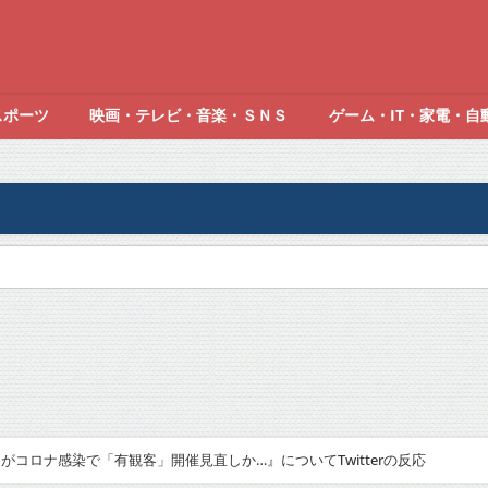
スポーツ
映画・テレビ・音楽・ＳＮＳ
ゲーム・IT・家電・自
がコロナ感染で「有観客」開催見直しか…』についてTwitterの反応