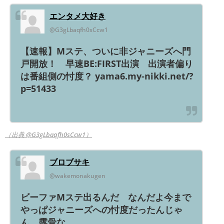
エンタメ大好き
@G3gLbaqfh0sCcw1
【速報】Mステ、ついに非ジャニーズへ門
戸開放！ 早速BE:FIRST出演 出演者偏り
は番組側の忖度？ yama6.my-nikki.net/?
p=51433
（出典 @G3gLbaqfh0sCcw1）
ブロブサキ
@wakemonakugen
ビーファMステ出るんだ なんだよ今まで
やっぱジャニーズへの忖度だったんじゃ
ん 露骨な。