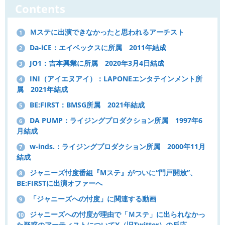
Contents
Ｍステに出演できなかったと思われるアーチスト
1
Da-iCE：エイベックスに所属 2011年結成
2
JO1：吉本興業に所属 2020年3月4日結成
3
INI（アイエヌアイ）：LAPONEエンタテインメント所
4
属 2021年結成
BE:FIRST：BMSG所属 2021年結成
5
DA PUMP：ライジングプロダクション所属 1997年6
6
月結成
w-inds.：ライジングプロダクション所属 2000年11月
7
結成
ジャニーズ忖度番組『Mステ』がついに“門戸開放”、
8
BE:FIRSTに出演オファーへ
「ジャニーズへの忖度」に関連する動画
9
ジャニーズへの忖度が理由で「Ｍステ」に出られなかっ
10
た疑惑のアーティストについてX（旧Twitter）の反応