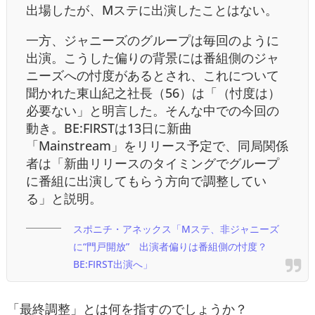
出場したが、Mステに出演したことはない。
一方、ジャニーズのグループは毎回のように
出演。こうした偏りの背景には番組側のジャ
ニーズへの忖度があるとされ、これについて
聞かれた東山紀之社長（56）は「（忖度は）
必要ない」と明言した。そんな中での今回の
動き。BE:FIRSTは13日に新曲
「Mainstream」をリリース予定で、同局関係
者は「新曲リリースのタイミングでグループ
に番組に出演してもらう方向で調整してい
る」と説明。
スポニチ・アネックス「Mステ、非ジャニーズ
に“門戸開放” 出演者偏りは番組側の忖度？
BE:FIRST出演へ」
「最終調整」とは何を指すのでしょうか？