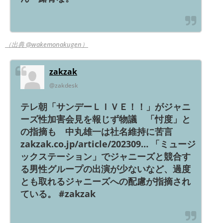
（出典 @wakemonakugen）
zakzak
@zakdesk
テレ朝「サンデーＬＩＶＥ！！」がジャニ
ーズ性加害会見を報じず物議 「忖度」と
の指摘も 中丸雄一は社名維持に苦言
zakzak.co.jp/article/202309… 「ミュージ
ックステーション」でジャニーズと競合す
る男性グループの出演が少ないなど、過度
とも取れるジャニーズへの配慮が指摘され
ている。 #zakzak