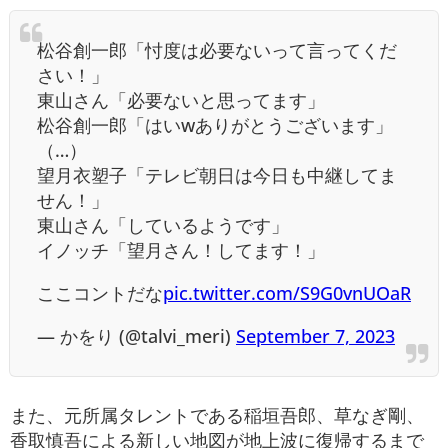
松谷創一郎「忖度は必要ないって言ってくだ
さい！」
東山さん「必要ないと思ってます」
松谷創一郎「はいwありがとうございます」
（…）
望月衣塑子「テレビ朝日は今日も中継してま
せん！」
東山さん「しているようです」
イノッチ「望月さん！してます！」
ここコントだな
pic.twitter.com/S9G0vnUOaR
— かをり (@talvi_meri)
September 7, 2023
また、元所属タレントである稲垣吾郎、草なぎ剛、
香取慎吾による新しい地図が地上波に復帰するまで