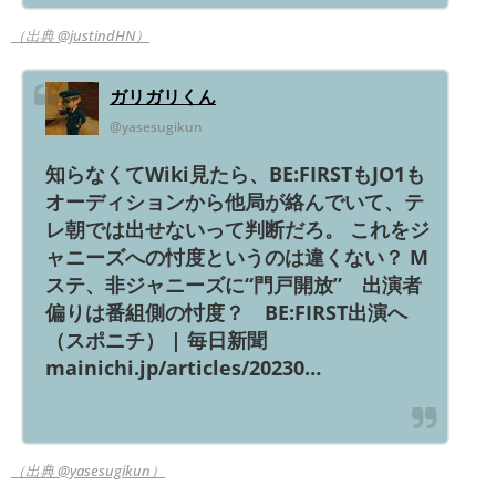
（出典 @justindHN）
ガリガリくん
@yasesugikun
知らなくてWiki見たら、BE:FIRSTもJO1も
オーディションから他局が絡んでいて、テ
レ朝では出せないって判断だろ。 これをジ
ャニーズへの忖度というのは違くない？ M
ステ、非ジャニーズに“門戸開放” 出演者
偏りは番組側の忖度？ BE:FIRST出演へ
（スポニチ） | 毎日新聞
mainichi.jp/articles/20230…
（出典 @yasesugikun）