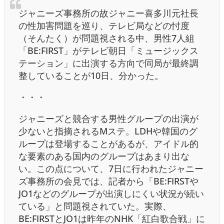
ジャニーズ事務所の故ジャニー喜多川元社長
の性加害問題を巡り、テレビ局などの忖度
（そんたく）が問題視される中、男性7人組
「BE:FIRST」がテレビ朝日「ミュージックス
テーション」に出演する方向で同局が最終調
整していることが10日、分かった。
・・・
ジャニーズと競合する男性グループの出演が
少ないと指摘されるMステ。LDHや韓国のグ
ループは登場することがあるが、アイドル的
な要素のある国内のグループはあまり出な
い。この点について、7日に行われたジャニー
ズ事務所の会見では、記者から「BE:FIRSTや
JO1などのグループが出演しにくい状況が続い
ている」と問題視されていた。実際、
BE:FIRSTとJO1は昨年のNHK「紅白歌合戦」に