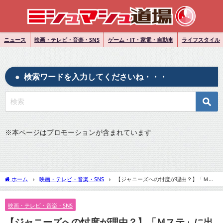
ニュース
映画・テレビ・音楽・SNS
ゲーム・IT・家電・自動車
ライフスタイル
検索ワードを入力してくださいね・・・
※
本ページはプロモーションが含まれています
ホーム
映画・テレビ・音楽・SNS
【ジャニーズへの忖度が理由？】「Ｍス
テ」に出られなかった疑惑のアーティストは？
映画・テレビ・音楽・SNS
【ジャニーズへの忖度が理由？】「Ｍステ」に出