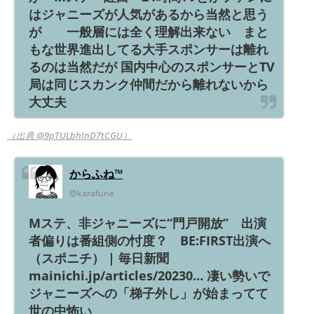
はジャニーズが人気があるから当然と思う
が 一般層には全く理解出来ない まと
もな世界進出してる大手スポンサーは離れ
るのは当然だが 国内中心のスポンサーとTV
局は同じスカンク仲間だから離れないから
大丈夫
（出典 @9pTULbhInD7tCGU）
からふね™
@karafune
Mステ、非ジャニーズに“門戸開放” 出演
者偏りは番組側の忖度？ BE:FIRST出演へ
（スポニチ） | 毎日新聞
mainichi.jp/articles/20230… 凄い勢いで
ジャニーズへの「梯子外し」が始まってて
世の中怖い