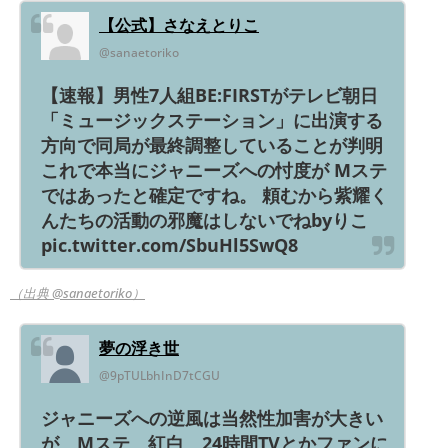
【公式】さなえとりこ
@sanaetoriko
【速報】男性7人組BE:FIRSTがテレビ朝日
「ミュージックステーション」に出演する
方向で同局が最終調整していることが判明
これで本当にジャニーズへの忖度が Mステ
ではあったと確定ですね。 頼むから紫耀く
んたちの活動の邪魔はしないでねbyりこ
pic.twitter.com/SbuHl5SwQ8
（出典 @sanaetoriko）
夢の浮き世
@9pTULbhInD7tCGU
ジャニーズへの逆風は当然性加害が大きい
が Mステ 紅白 24時間TVとかファンに