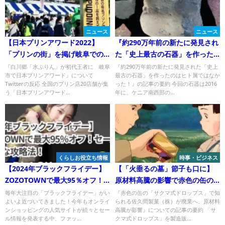
ニュース
ニュース
【日本プリンアワード2022】
『約290万年前の新たに発見され
「プリンの街」を掲げ岐阜での
た「史上最古の石器」を作った
ろし！白川郷「水ぷりん」が初
のはヒト属ではなかった！』に
『白川郷「水ぷりん」が初代王者に 岐阜
『約290万年前の新たに発見された「史上
市で日本プリンアワード』について
最古の石器」を作ったのはヒト属ではなか
代王者に！
ついてTwitterの反応
Twitterの反応 全国のプリン店20店舗が集
った！』の記事の要約 今回の石器は2016
う「日本プリンアワード...
年に、ケニア南西部の...
くらしお役立ち情報
時事・ビジネス
【2024年ブラックフライデー】
【「火垂るの墓」節子も口に】
ZOZOTOWNで最大95％オフ！
原材料高騰の影響で赤色の缶の
セール情報＆お得な攻略法！
「サクマ式ドロップス」で知ら
毎年大注目の「ブラックフライデー」がい
『赤色の缶の「サクマ式ドロップス」で知
よいよ近づいてきました！今年もオンライ
られる佐久間製菓（株）が廃業へ、原材料
れる佐久間製菓（株）が廃業へ
ンショッピングの人気サイトが続々とセー
高騰が影響』についての記事の要約 「サ
ル情報を発表する中、ファッ...
クマ式ドロップス」を製造販...