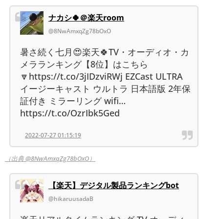
ナカシ🍀＠楽天room
@8NwAmxqZg78bOxO
暑さ続く七月😍楽天🍀TV・オーディオ・カ
メラランキング【8位】はこちら
🔽https://t.co/3jIDzviRWj EZCast ULTRA
イージーキャスト ウルトラ 日本語版 2年保
証付き ミラーリング wifi…
https://t.co/OzrIbk5Ged
2022-07-27 01:15:19
（出典 @8NwAmxqZg78bOxO）
【楽天】デジタル製品ランキングbot
@hikaruusadaB