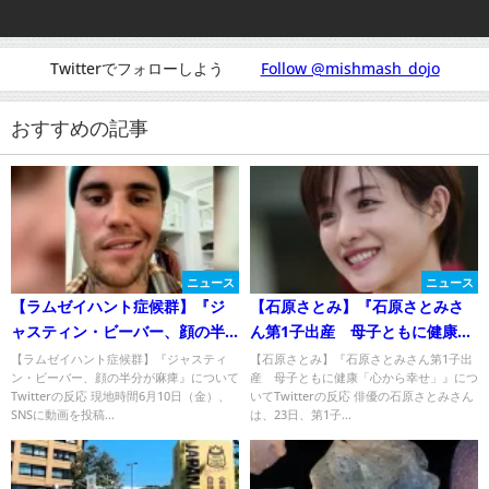
Twitterでフォローしよう
Follow @mishmash_dojo
おすすめの記事
ニュース
ニュース
【ラムゼイハント症候群】『ジ
【石原さとみ】『石原さとみさ
ャスティン・ビーバー、顔の半
ん第1子出産 母子ともに健康
分が麻痺』についてTwitterの反
「心から幸せ」』についてまと
【ラムゼイハント症候群】『ジャスティ
【石原さとみ】『石原さとみさん第1子出
ン・ビーバー、顔の半分が麻痺』について
産 母子ともに健康「心から幸せ」』につ
応
め
Twitterの反応 現地時間6月10日（金）、
いてTwitterの反応 俳優の石原さとみさん
SNSに動画を投稿...
は、23日、第1子...