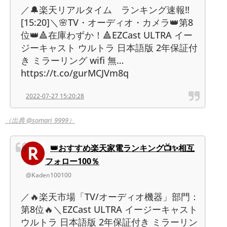
／🔔楽天リアルタイム ランキング速報‼️
[15:20]＼🌸TV・オーディオ・カメラ👑第8
位👑🔺在庫わずか！🔺EZCast ULTRA イー
ジーキャスト ウルトラ 日本語版 2年保証付
き ミラーリング wifi 無…
https://t.co/gurMCJVm8q
2022-07-27 15:20:28
（出典 @somari_9999）
👑おすすめ楽天家電ランキング📺✨相互
フォロー100％
@Kaden100100
／🔥楽天市場「TV/オーディオ機器」部門：
第8位🔥＼EZCast ULTRA イージーキャスト
ウルトラ 日本語版 2年保証付き ミラーリン