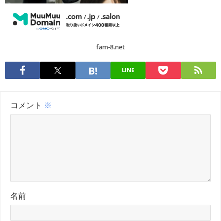
fam-8.net
LINE
コメント
※
名前