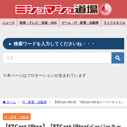
ニュース
映画・テレビ・音楽・SNS
ゲーム・IT・家電・自動車
ライフスタイル
検索ワードを入力してくださいね・・・
※
本ページはプロモーションが含まれています
ホーム
IT・家電・自動車
【EZCast Ultra】『EZCast Ultra(イージーキャス
トウルトラ)を8月4日に発売 スマートフォンなどの画像や音声を簡単に大画面で』に
ついてTwitterの反応
IT・家電・自動車
【EZCast Ultra】『EZCast Ultra(イージーキャ