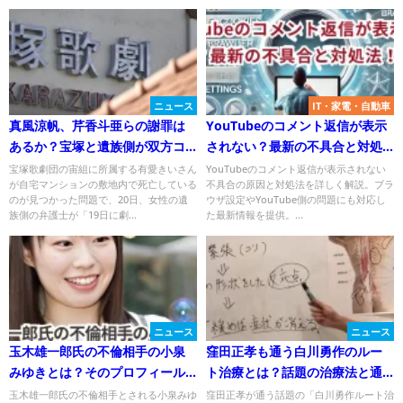
ニュース
IT・家電・自動車
真風涼帆、芹香斗亜らの謝罪は
YouTubeのコメント返信が表示
あるか？宝塚と遺族側が双方コ
されない？最新の不具合と対処
メント全文！
法！
宝塚歌劇団の宙組に所属する有愛きいさん
YouTubeのコメント返信が表示されない
が自宅マンションの敷地内で死亡している
不具合の原因と対処法を詳しく解説。ブラ
のが見つかった問題で、20日、女性の遺
ウザ設定やYouTube側の問題にも対応し
族側の弁護士が「19日に劇...
た最新情報を提供。...
ニュース
ニュース
玉木雄一郎氏の不倫相手の小泉
窪田正孝も通う白川勇作のルー
みゆきとは？そのプロフィール
ト治療とは？話題の治療法と通
と経歴に迫る！
う芸能人を徹底解説
玉木雄一郎氏の不倫相手とされる小泉みゆ
窪田正孝が通う話題の「白川勇作ルート治