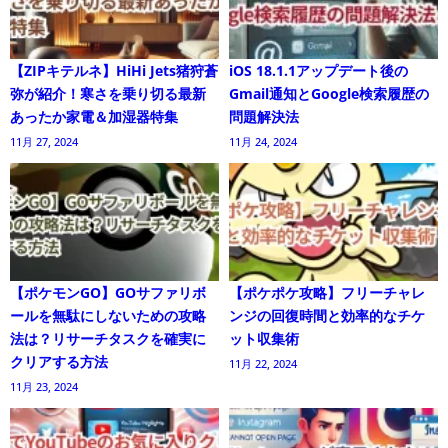
【ZIPキテルネ】HiHi Jets猪狩蒼
iOS 18.1.1アップデート後の
弥が紹介！寒さを乗り切る最新
Gmail通知とGoogle検索履歴の
あったか家電＆加湿器特集
問題解決法
11月 27, 2024
11月 24, 2024
【ポケモンGO】GOサファリボ
【ポケポケ攻略】フリーチャレ
ールを無駄にしないための攻略
ンジの回復時間と効率的なチケ
法は？リサーチタスクを確実に
ット収集術
クリアする方法
11月 22, 2024
11月 23, 2024