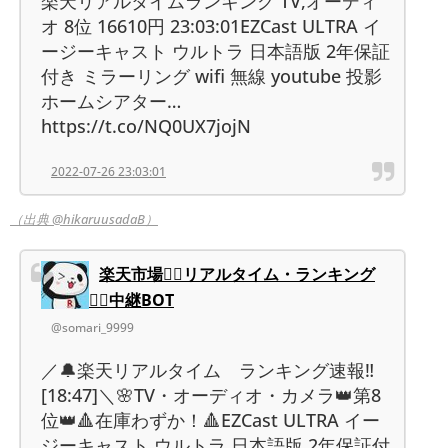
楽天リアルタイムランキング TV,オーディ
オ 8位 16610円 23:03:01EZCast ULTRA イ
ージーキャスト ウルトラ 日本語版 2年保証
付き ミラーリング wifi 無線 youtube 投影
ホームシアター…
https://t.co/NQ0UX7jojN
2022-07-26 23:03:01
（出典 @hikaruusadaB）
楽天市場❤️‍🔥リアルタイム・ランキング
❤️‍🔥中継BOT
@somari_9999
／🔔楽天リアルタイム ランキング速報‼️
[18:47]＼🌸TV・オーディオ・カメラ👑第8
位👑🔺在庫わずか！🔺EZCast ULTRA イー
ジーキャスト ウルトラ 日本語版 2年保証付