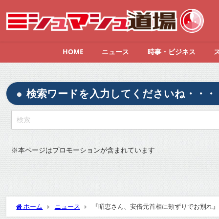
HOME
ニュース
時事・ビジネス
検索ワードを入力してくださいね・・・
※
本ページはプロモーションが含まれています
ホーム
ニュース
『昭恵さん、安倍元首相に頰ずりでお別れ』につ