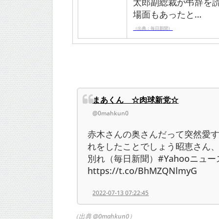
太郎副総裁が弔辞を
場面もあったと…
（出典：毎日新聞）
まあくん ☆肉球新党☆
@0mahkun0
赤木さんの奥さんだって突然愛
れをしたことでしょう昭恵さん
別れ（毎日新聞）#Yahooニュー
https://t.co/BhMZQNlmyG
2022-07-13 07:22:45
（出典 @0mahkun0）