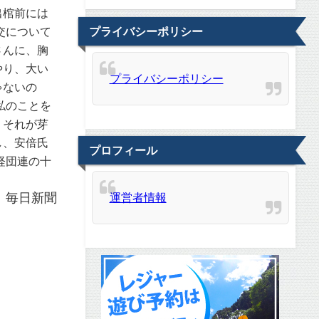
出棺前には
プライバシーポリシー
交について
さんに、胸
やり、大い
プライバシーポリシー
ゃないの
私のことを
、それが芽
し、安倍氏
プロフィール
経団連の十
。
：毎日新聞
運営者情報