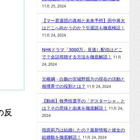
11月 25, 2024
【マー君退団の真相と未来予想】田中将大
はどこへ向かうのか？引退説も徹底検証！
11月 24, 2024
NHKドラマ「3000万」見逃し配信はどこ
で？全話視聴する方法を徹底解説！
11月
24, 2024
元横綱・白鵬の宮城野親方の現在の活動と
相撲界での役割とは？
11月 24, 2024
【動画】牧秀悟選手の「デスターシャ」と
は？その意味と由来を徹底解説！
11月 24,
の反
2024
指原莉乃は結婚したの？最新情報と彼女の
結婚観を徹底解説！
11月 24, 2024