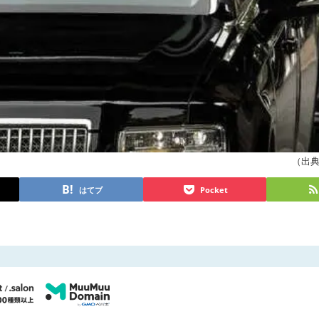
（出典 p
はてブ
Pocket