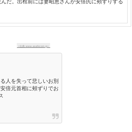
読んだ。出棺前には妻昭恵さんが安倍氏に頰ずりする
（出典 www.asahicom.jp）
する人を失って悲しいお別
、安倍元首相に頰ずりでお
ス