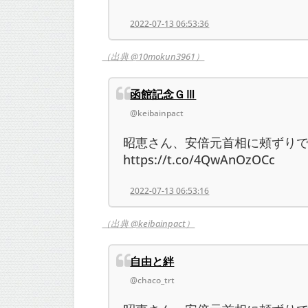
2022-07-13 06:53:36
（出典 @10mokun3961）
函館記念ＧⅢ
@keibainpact
昭恵さん、安倍元首相に頰ずりでお
https://t.co/4QwAnOzOCc
2022-07-13 06:53:16
（出典 @keibainpact）
自由と絆
@chaco_trt