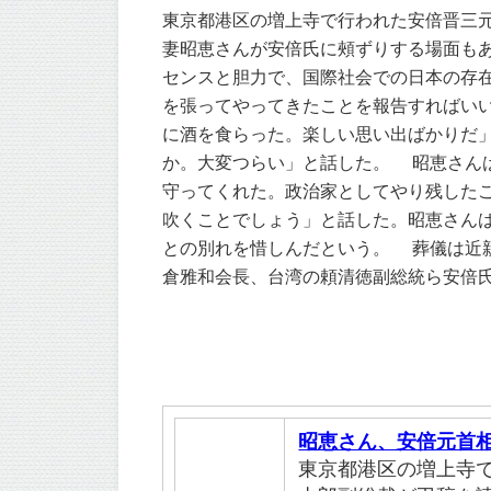
東京都港区の増上寺で行われた安倍晋三
妻昭恵さんが安倍氏に頰ずりする場面も
センスと胆力で、国際社会での日本の存
を張ってやってきたことを報告すればい
に酒を食らった。楽しい思い出ばかりだ
か。大変つらい」と話した。 　昭恵さ
守ってくれた。政治家としてやり残した
吹くことでしょう」と話した。昭恵さん
との別れを惜しんだという。 　葬儀は
倉雅和会長、台湾の頼清徳副総統ら安倍
昭恵さん、安倍元首
東京都港区の増上寺