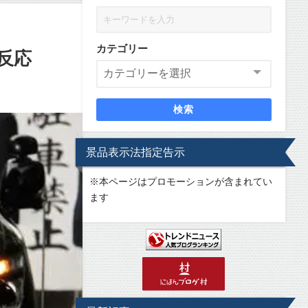
カテゴリー
反応
検索
景品表示法指定告示
※
本ページはプロモーションが含まれてい
ます