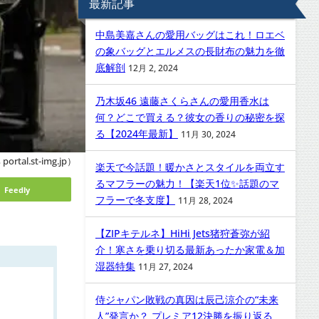
最新記事
中島美嘉さんの愛用バッグはこれ！ロエベ
の象バッグとエルメスの長財布の魅力を徹
底解剖
12月 2, 2024
乃木坂46 遠藤さくらさんの愛用香水は
何？どこで買える？彼女の香りの秘密を探
る【2024年最新】
11月 30, 2024
ortal.st-img.jp）
楽天で今話題！暖かさとスタイルを両立す
るマフラーの魅力！【楽天1位✨話題のマ
Feedly
フラーで冬支度】
11月 28, 2024
【ZIPキテルネ】HiHi Jets猪狩蒼弥が紹
介！寒さを乗り切る最新あったか家電＆加
湿器特集
11月 27, 2024
侍ジャパン敗戦の真因は辰己涼介の“未来
人”発言か？ プレミア12決勝を振り返る