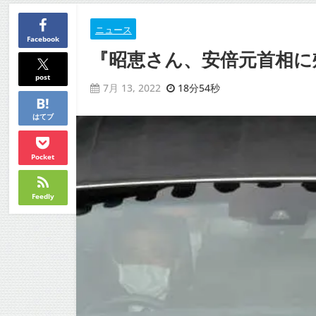
ニュース
Facebook
『昭恵さん、安倍元首相に頰
post
18分54秒
7月 13, 2022
はてブ
Pocket
Feedly