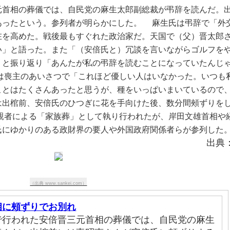
元首相の葬儀では、自民党の麻生太郎副総裁が弔辞を読んだ。
あったという。参列者が明らかにした。
 　麻生氏は弔辞で「外
在を高めた。戦後最もすぐれた政治家だ。天国で（父）晋太郎
い」と語った。また「（安倍氏と）冗談を言いながらゴルフを
」と振り返り「あんたが私の弔辞を読むことになっていたんじ
んは喪主のあいさつで「これほど優しい人はいなかった。いつも
ことはたくさんあったと思うが、種をいっぱいまいているので
は出棺前、安倍氏のひつぎに花を手向けた後、数分間頰ずりを
近親者による「家族葬」として執り行われたが、岸田文雄首相や
氏にゆかりのある政財界の要人や外国政府関係者らが参列した
出典
（出典 www.sankei.com）
相に頰ずりでお別れ
で行われた安倍晋三元首相の葬儀では、自民党の麻生