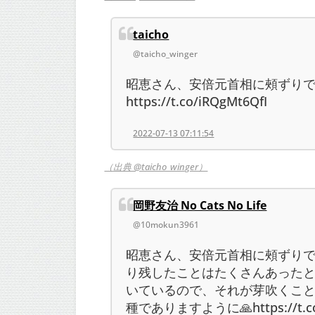
taicho
@taicho_winger
昭恵さん、安倍元首相に頰ずり
https://t.co/iRQgMt6QfI
2022-07-13 07:11:54
（出典 @taicho_winger）
岡野友治 No Cats No Life
@10mokun3961
昭恵さん、安倍元首相に頰ずりでお
り残したことはたくさんあった
いているので、それが芽吹くこ
種でありますように🙏https://t.co