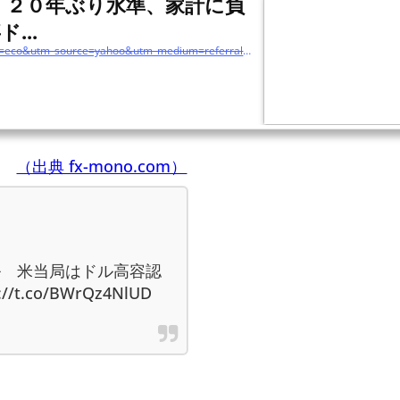
 ２０年ぶり水準、家計に負
...
https://www.jiji.com/jc/article?k=2022050900857&g=eco&utm_source=yahoo&utm_medium=referral&utm_campaign=link_back_edit_vb
（出典 fx-mono.com）
ル 米当局はドル高容認
/t.co/BWrQz4NlUD