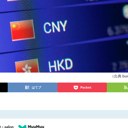
（出典 buns
はてブ
Pocket