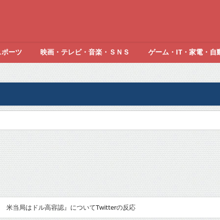
スポーツ
映画・テレビ・音楽・ＳＮＳ
ゲーム・IT・家電・自
米当局はドル高容認』についてTwitterの反応