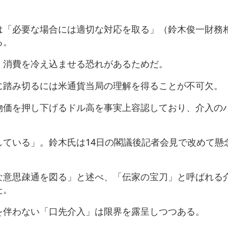
は「必要な場合には適切な対応を取る」（鈴木俊一財務
る。
、消費を冷え込ませる恐れがあるためだ。
に踏み切るには米通貨当局の理解を得ることが不可欠。
物価を押し下げるドル高を事実上容認しており、介入の
している」。鈴木氏は14日の閣議後記者会見で改めて懸
な意思疎通を図る」と述べ、「伝家の宝刀」と呼ばれる
た。
を伴わない「口先介入」は限界を露呈しつつある。