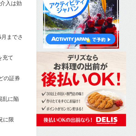
先介入は効
6月までさ
を充て
どの証券
混乱に陥
況に限