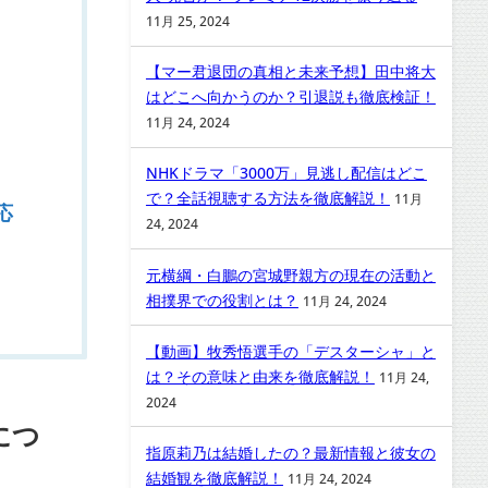
11月 25, 2024
【マー君退団の真相と未来予想】田中将大
はどこへ向かうのか？引退説も徹底検証！
11月 24, 2024
NHKドラマ「3000万」見逃し配信はどこ
で？全話視聴する方法を徹底解説！
11月
応
24, 2024
元横綱・白鵬の宮城野親方の現在の活動と
相撲界での役割とは？
11月 24, 2024
【動画】牧秀悟選手の「デスターシャ」と
は？その意味と由来を徹底解説！
11月 24,
2024
につ
指原莉乃は結婚したの？最新情報と彼女の
結婚観を徹底解説！
11月 24, 2024