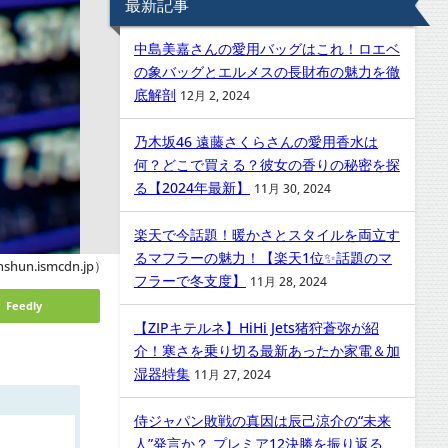
最新記事
中島美嘉さんの愛用バッグはこれ！ロエベ
の象バッグとエルメスの長財布の魅力を徹
底解剖
12月 2, 2024
乃木坂46 遠藤さくらさんの愛用香水は
何？どこで買える？彼女の香りの秘密を探
る【2024年最新】
11月 30, 2024
楽天で今話題！暖かさとスタイルを両立す
るマフラーの魅力！【楽天1位✨話題のマ
hun.ismcdn.jp）
フラーで冬支度】
11月 28, 2024
Feedly
【ZIPキテルネ】HiHi Jets猪狩蒼弥が紹
介！寒さを乗り切る最新あったか家電＆加
湿器特集
11月 27, 2024
侍ジャパン敗戦の真因は辰己涼介の“未来
人”発言か？ プレミア12決勝を振り返る