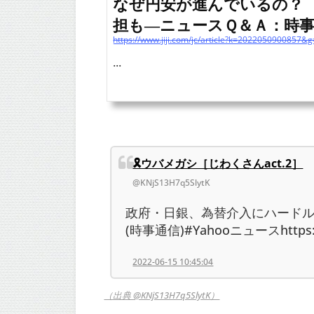
なぜ円安が進んでいるの？
担も―ニュースＱ＆Ａ：時事ド
...
🎗ウバメガシ［じわくさんact.2］
@KNjS13H7q5SlytK
政府・日銀、為替介入にハード
(時事通信)#Yahooニュースhttps:/
2022-06-15 10:45:04
（出典 @KNjS13H7q5SlytK）