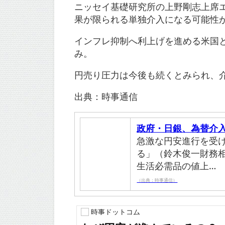
ニッセイ基礎研究所の上野剛志上席
果が限られる単独介入になる可能性
インフレ抑制へ利上げを進める米国
み。
円売り圧力は今後も続くとみられ、
出典：時事通信
政府・日銀、為替介
急激な円安進行を受
る」（鈴木俊一財務
生活必需品の値上…
（出典：時事通信）
時事ドットコム