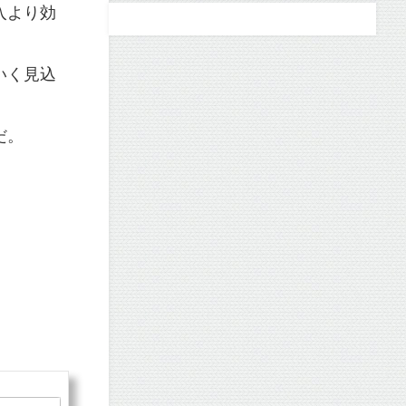
入より効
いく見込
だ。