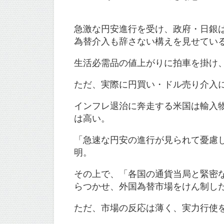
急激な円安進行を受け、政府・日銀
為替介入も辞さない構えを見せてい
生活必需品の値上がりに拍車を掛け
ただ、実際に円買い・ドル売り介入
インフレ退治に奔走する米国は輸入
は高い。
「急速な円安の進行が見られて憂慮
明。
その上で、「各国の通貨当局と緊密
らつかせ、外国為替市場をけん制し
ただ、市場の反応は薄く、実力行使