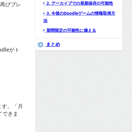
2. アーカイブでの長期保存の可能性
、再びプレ
3. 今後のDoodleゲームの情報取得方
法
期間限定の可能性に備える
まとめ
4
dleがト
います。「月
イできま