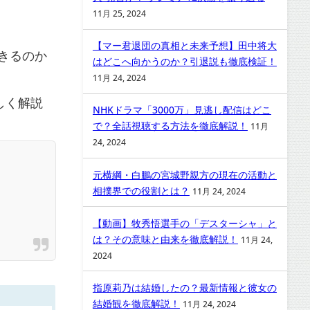
11月 25, 2024
【マー君退団の真相と未来予想】田中将大
できるのか
はどこへ向かうのか？引退説も徹底検証！
11月 24, 2024
しく解説
NHKドラマ「3000万」見逃し配信はどこ
で？全話視聴する方法を徹底解説！
11月
24, 2024
元横綱・白鵬の宮城野親方の現在の活動と
相撲界での役割とは？
11月 24, 2024
【動画】牧秀悟選手の「デスターシャ」と
は？その意味と由来を徹底解説！
11月 24,
2024
指原莉乃は結婚したの？最新情報と彼女の
結婚観を徹底解説！
11月 24, 2024