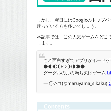
しかし、翌日にはGoogleのトッ
迷っている方も多いでしょう。
本記事では、この人気ゲームをどこ
します。
これ面白すぎてアプリかボードゲー
🌑🌒🌓🌔🌕🌖🌗🌘🌑
グーグルの月の満ち欠けゲーム
h
— ◯△□ (@maruyama_sikaku)
O
Contents