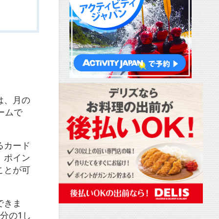
は、月の
ームで
るカード
、ポイン
ことが可
できま
分の1し