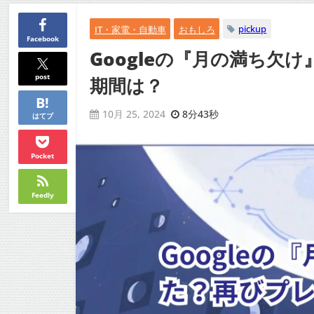
pickup
IT・家電・自動車
おもしろ
Facebook
Googleの『月の満ち
post
期間は？
8分43秒
10月 25, 2024
はてブ
Pocket
Feedly