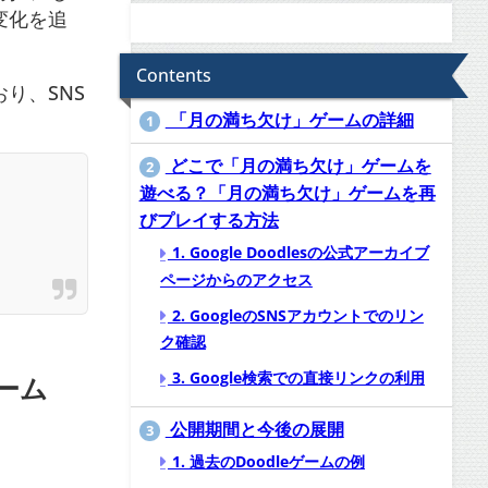
変化を追
Contents
り、SNS
「月の満ち欠け」ゲームの詳細
1
どこで「月の満ち欠け」ゲームを
2
遊べる？「月の満ち欠け」ゲームを再
びプレイする方法
1. Google Doodlesの公式アーカイブ
ページからのアクセス
2. GoogleのSNSアカウントでのリン
ク確認
3. Google検索での直接リンクの利用
ーム
公開期間と今後の展開
3
1. 過去のDoodleゲームの例