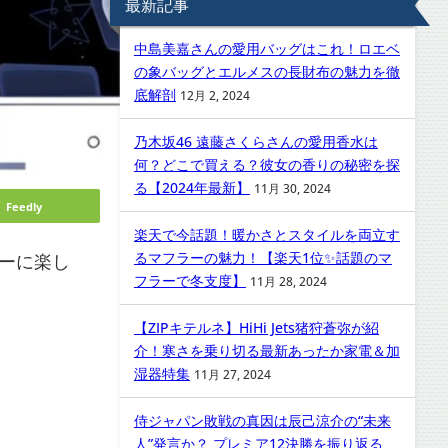
最新記事
中島美嘉さんの愛用バッグはこれ！ロエベ
の象バッグとエルメスの長財布の魅力を徹
底解剖
12月 2, 2024
乃木坂46 遠藤さくらさんの愛用香水は
何？どこで買える？彼女の香りの秘密を探
る【2024年最新】
11月 30, 2024
Feedly
楽天で今話題！暖かさとスタイルを両立す
るマフラーの魅力！【楽天1位✨話題のマ
ザーに楽し
フラーで冬支度】
11月 28, 2024
【ZIPキテルネ】HiHi Jets猪狩蒼弥が紹
介！寒さを乗り切る最新あったか家電＆加
湿器特集
11月 27, 2024
侍ジャパン敗戦の真因は辰己涼介の“未来
人”発言か？ プレミア12決勝を振り返る