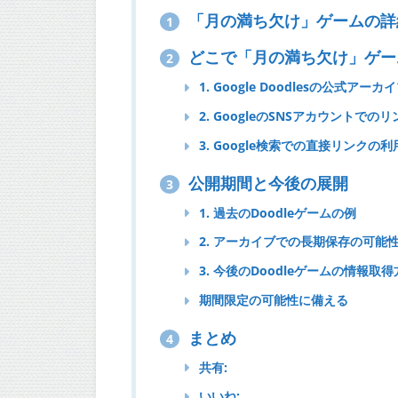
「月の満ち欠け」ゲームの詳
1
どこで「月の満ち欠け」ゲー
2
1. Google Doodlesの公式
2. GoogleのSNSアカウントでの
3. Google検索での直接リンクの利
公開期間と今後の展開
3
1. 過去のDoodleゲームの例
2. アーカイブでの長期保存の可能
3. 今後のDoodleゲームの情報取
期間限定の可能性に備える
まとめ
4
共有:
いいね: