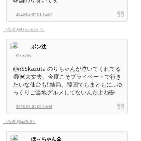
2023-02-01 01:15:57
（出典 @Aka_nizi_y_r）
ポン汰
@kix7h6
@nSSkazuta のりちゃんが泣いてくれてる
😂💓大丈夫、今度こそプライベートで行き
たいな仙台も‼︎結局、韓国でもまともに…ゆ
っくりご当地グルメしてないんだよね🤣
2023-02-01 00:54:44
（出典 @kix7h6）
ほ～ちゃん🍮