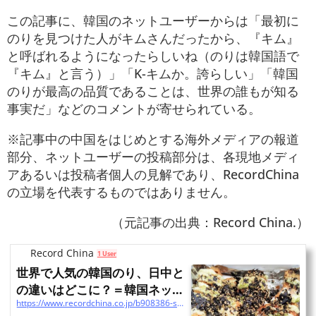
この記事に、韓国のネットユーザーからは「最初に
のりを見つけた人がキムさんだったから、『キム』
と呼ばれるようになったらしいね（のりは韓国語で
『キム』と言う）」「K-キムか。誇らしい」「韓国
のりが最高の品質であることは、世界の誰もが知る
事実だ」などのコメントが寄せられている。
※記事中の中国をはじめとする海外メディアの報道
部分、ネットユーザーの投稿部分は、各現地メディ
アあるいは投稿者個人の見解であり、RecordChina
の立場を代表するものではありません。
（元記事の出典：Record China.）
Record China
1 User
世界で人気の韓国のり、日中と
の違いはどこに？＝韓国ネット
https://www.recordchina.co.jp/b908386-s39-c30-d0195.html
「誇らしい」