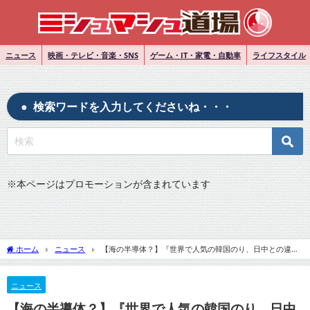
ニュース
映画・テレビ・音楽・SNS
ゲーム・IT・家電・自動車
ライフスタイル
検索ワードを入力してくださいね・・・
※
本ページはプロモーションが含まれています
ホーム
ニュース
【海の半導体？】『世界で人気の韓国のり、日中との違い
はどこに？＝韓国ネット「誇らしい』についてTwitterの反応
ニュース
【海の半導体？】『世界で人気の韓国のり、日中