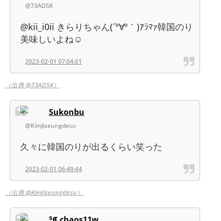
@73ADSK
@kii_i0ii きらりちゃん(´º∀º｀)ｱﾗﾏｧ韓国のり
美味しいよね☺️
2023-02-01 07:04:01
（出典 @73ADSK）
Sukonbu
@KimJiseungdesu
久々に韓国のりが出るくらい笑った
2023-02-01 06:49:44
（出典 @KimJiseungdesu）
ᔆ𝕮 ͙chaos11w