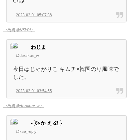
い😋
2023-02-01 05:07:38
（出典 @N5kDi）
わじま
@dorakue_w
今日はじゃがりこ キムチ×韓国のり風味で
した。
2023-02-01 03:54:55
（出典 @dorakue_w）
- ̀͏̗꒰ঌ か え ໒꒱ ́͏̖-
@kae_reply