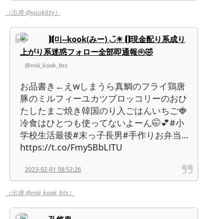
（出典 @yuukitty）
⟭⟬미--kook(みー) ◡̈☀︎ ⟬⟭現金配り系成り
上がり系迷惑フォロー全部即通報㊥🤣
@miii_kook_bts
お品書き←えwしまうら真鯛のフライ鶏唐
豚のミルフィーユカツブロッコリーのおひ
たしたまご焼き韓国のり入ごはんいちご🍓
冷食はひとつも使ってないよーん🤭︎💕︎︎#小
学校生活最後#末っ子長男#手作りお弁当…
https://t.co/Fmy5BbLITU
2023-02-01 08:52:26
（出典 @miii_kook_bts）