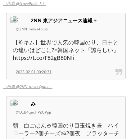
（出典 @travelholic_k）
2NN 東アジアニュース速報＋
@2NN_news4plus
【K-キム】世界で人気の韓国のり、日中と
の違いはどこに?=韓国ネット「誇らしい」
https://t.co/F82gB80NIi
2023-02-01 00:20:31
（出典 @2NN_news4plus）
み
@DzB4qecHPZGPpji
朝 白ごはん🍚韓国のり目玉焼き昼 ハイ
ローラー2個チーズ🧀2個夜 ブラッターチ