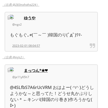
（出典 @283nohaha224）
ゆうや
@ngs2
もぐもぐ｡≠(￣～￣ )韓国のり(ﾟдﾟ)ｳﾏ-
2023-02-01 08:04:57
（出典 @ngs2）
まっつん*✬❤
@je11yfi5h7
@4SLfbS7A6rUcVRM おはよー( ◜▿◝ )どうし
ようかな～と思ってた！どうせ丸かぶりし
ない＊←キンパ(韓国のり巻き)作ろうかな(
ᐕ)