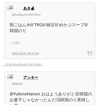
あき🍎
@6mlQscHC24STDVd
朝ごはん☕️🥢TKG🥢納豆🥢めかぶスープ🥢
韓国のり
（出典 ）
2023-02-01 05:11:43
（出典 @6mlQscHC24STDVd）
アッキー
@N5kDi
@YukinoHanon おはようありがと😌韓国の
お菓子じゃなかったんだ🤔韓国のり美味し