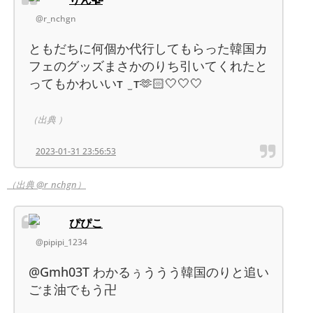
@r_nchgn
ともだちに何個か代行してもらった韓国カ
フェのグッズまさかのりち引いてくれたと
ってもかわいいт ̫ т🫶🏻🤍🤍🤍
（出典 ）
2023-01-31 23:56:53
（出典 @r_nchgn）
ぴぴこ
@pipipi_1234
@Gmh03T わかるぅううう韓国のりと追い
ごま油でもう卍