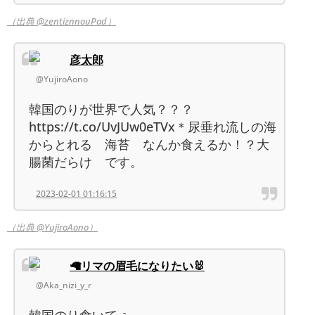
（出典 @zentiznnouPad）
彦太郎
@YujiroAono
韓国のりが世界で人気？？？
https://t.co/UvJUw0eTVx＊尿垂れ流しの海
からとれる 海苔 なんか食えるか！？大
腸菌だらけ です。
2023-02-01 01:16:15
（出典 @YujiroAono）
🦙リマの眉毛になりたい🐰
@Aka_nizi_y_r
韓国のり食いてぇ