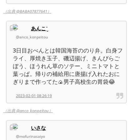
（出典 @BABA07877641）
あんこ¨̮
@anco_konpeitou
3日目おべんとは韓国海苔ののり弁。白身フ
ライ、厚焼き玉子、磯辺揚げ、きんぴらご
ぼう、ほうれん草のソテー、ミニトマトと
葉っぱ。帰りの補給用に唐揚げ入れたおに
ぎりまで作ってた🍙男子高校生の胃袋😂
2023-02-01 08:26:19
（出典 @anco_konpeitou）
いさな
@mofurinasaiyo