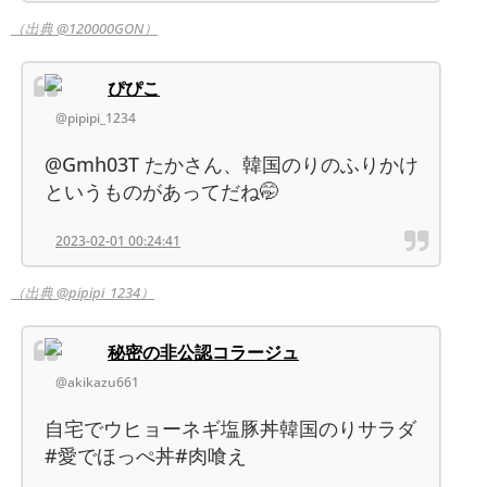
（出典 @120000GON）
ぴぴこ
@pipipi_1234
@Gmh03T たかさん、韓国のりのふりかけ
というものがあってだね🤭
2023-02-01 00:24:41
（出典 @pipipi_1234）
秘密の非公認コラージュ
@akikazu661
自宅でウヒョーネギ塩豚丼韓国のりサラダ
#愛でほっぺ丼#肉喰え