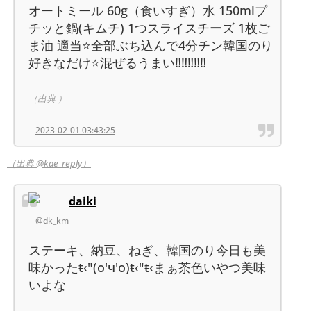
オートミール 60g（食いすぎ）水 150mlプ
チッと鍋(キムチ) 1つスライスチーズ 1枚ご
ま油 適当⭐全部ぶち込んで4分チン韓国のり
好きなだけ⭐混ぜるうまい‼️‼️‼️‼️‼️
（出典 ）
2023-02-01 03:43:25
（出典 @kae_reply）
daiki
@dk_km
ステーキ、納豆、ねぎ、韓国のり今日も美
味かったŧ‹"(o'ч'o)ŧ‹"ŧ‹まぁ茶色いやつ美味
いよな