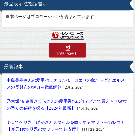
景品表示法指定告示
※
本ページはプロモーションが含まれています
最新記事
中島美嘉さんの愛用バッグはこれ！ロエベの象バッグとエルメ
スの長財布の魅力を徹底解剖
12月 2, 2024
乃木坂46 遠藤さくらさんの愛用香水は何？どこで買える？彼女
の香りの秘密を探る【2024年最新】
11月 30, 2024
楽天で今話題！暖かさとスタイルを両立するマフラーの魅力！
【楽天1位✨話題のマフラーで冬支度】
11月 28, 2024