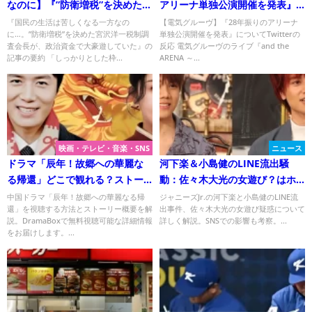
なのに】『”防衛増税”を決めた宮
アリーナ単独公演開催を発表』
沢洋一税制調査会長が、政治資
についてTwitterの反応
『国民の生活は苦しくなる一方なの
【電気グルーヴ】『28年振りのアリーナ
に…。”防衛増税”を決めた宮沢洋一税制調
単独公演開催を発表』についてTwitterの
金で大豪遊していた』について
査会長が、政治資金で大豪遊していた』の
反応 電気グルーヴのライブ『and the
Twitterの反応
記事の要約 「しっかりとした枠...
ARENA ～...
映画・テレビ・音楽・SNS
ニュース
ドラマ「辰年！故郷への華麗な
河下楽＆小島健のLINE流出騒
る帰還」どこで観れる？ストー
動：佐々木大光の女遊び？はホ
リー概要と視聴方法を解説
ント？
中国ドラマ「辰年！故郷への華麗なる帰
ジャニーズJr.の河下楽と小島健のLINE流
還」を視聴する方法とストーリー概要を解
出事件、佐々木大光の女遊び疑惑について
説。DramaBoxで無料視聴可能な詳細情報
詳しく解説。SNSでの影響も考察。...
をお届けします。...