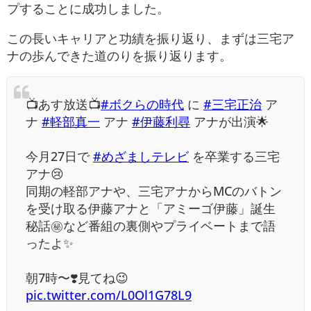
プすることに成功しました。
この長いキャリアと功績を振り返り、まずは三宅ア
ナの歩んできた道のりを振り返ります。
📺あす放送📺
#ボクらの時代
に
#三宅正治
ア
ナ
#軽部真一
アナ
#伊藤利尋
アナが出演🌟
今月27日で
#めざましテレビ
を卒業する三宅
アナ😢
同期の軽部アナや、三宅アナからMCのバトン
を受け取る伊藤アナと「アミーゴ伊藤」誕生
秘話㊙️など番組の裏側やプライベートまで語
ったよ✨
朝7時〜❣️見てね😉
pic.twitter.com/L0Ol1G78L9