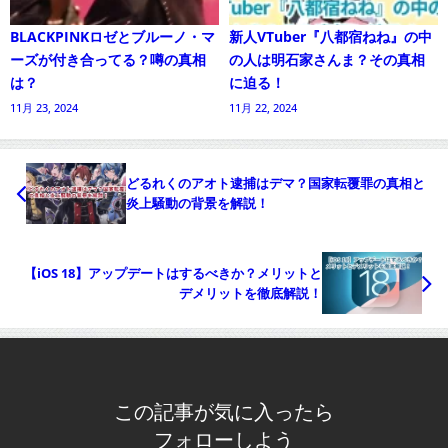
BLACKPINKロゼとブルーノ・マ
新人VTuber『八都宿ねね』の中
ーズが付き合ってる？噂の真相
の人は明石家さんま？その真相
は？
に迫る！
11月 23, 2024
11月 22, 2024
どるれくのアオト逮捕はデマ？国家転覆罪の真相と
炎上騒動の背景を解説！
【iOS 18】アップデートはするべきか？メリットと
デメリットを徹底解説！
この記事が気に入ったら
フォローしよう