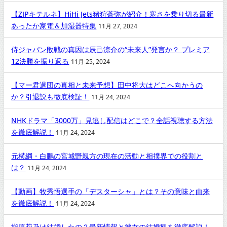
【ZIPキテルネ】HiHi Jets猪狩蒼弥が紹介！寒さを乗り切る最新
あったか家電＆加湿器特集
11月 27, 2024
侍ジャパン敗戦の真因は辰己涼介の“未来人”発言か？ プレミア
12決勝を振り返る
11月 25, 2024
【マー君退団の真相と未来予想】田中将大はどこへ向かうの
か？引退説も徹底検証！
11月 24, 2024
NHKドラマ「3000万」見逃し配信はどこで？全話視聴する方法
を徹底解説！
11月 24, 2024
元横綱・白鵬の宮城野親方の現在の活動と相撲界での役割と
は？
11月 24, 2024
【動画】牧秀悟選手の「デスターシャ」とは？その意味と由来
を徹底解説！
11月 24, 2024
指原莉乃は結婚したの？最新情報と彼女の結婚観を徹底解説！