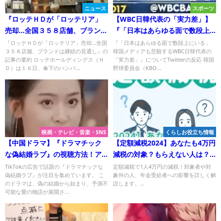
ニュース
スポーツ
『ロッテＨＤが「ロッテリア」
【WBC日韓代表の「実力差」】
売却…全国３５８店舗、ブランド
『「日本はあらゆる面で数段上
は継続の見通し』について
にいる」 韓国メディアも悲観
『ロッテＨＤが「ロッテリア」売却…全国
『「日本はあらゆる面で数段上にいる」
３５８店舗、ブランドは継続の見通し』の
韓国メディアも悲観するWBC日韓代表の
Twitterの反応
する』についてTwitterの反応
記事の要約 ロッテホールディングス（Ｈ
「実力差」』についてTwitterの反応 韓国
Ｄ）は１６日、傘下のハンバ...
野球委員会（KBO...
映画・テレビ・音楽・SNS
くらしお役立ち情報
【中国ドラマ】『ドラマチック
【定額減税2024】あなたも4万円
な偽結婚ラブ』の視聴方法！ア
減税の対象？もらえない人は？
プリ「Drama BOX」と
年金受給者は？
TikTokの広告で話題の『ドラマチックな
定額減税で1人4万円の減税！対象者や対
偽結婚ラブ』が注目を集めています。 こ
象外の人、年金受給者への影響を詳しく解
「WeChat」で！
のドラマは、偽の結婚から始まり、予測不
説します。...
可能な愛の物語が展開さ...