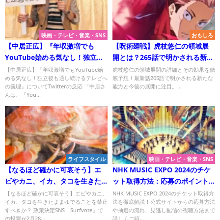
映画・テレビ・音楽・SNS
おもしろ
【中居正広】『年収激増でも
【呪術廻戦】虎杖悠仁の領域展
YouTube始める気なし！独立後
開とは？265話で明かされる新た
も通し続けるテレビへの義理』
な力を予想＜ネタバレ注意＞
【中居正広】『年収激増でもYouTube始
虎杖悠仁の領域展開の詳細とその効果を徹
める気なし！独立後も通し続けるテレビへ
底予想！最新話265話で明かされる新たな
について
の義理』についてTwitterの反応 「中居さ
能力と今後の展開に注目。...
んは、『You...
ライフスタイル
映画・テレビ・音楽・SNS
【なるほど確かに可哀そう】エ
NHK MUSIC EXPO 2024のチケ
ビやカニ、イカ、タコを生きた
ット取得方法：応募のポイント
ままゆでることを禁止すべき
と最新情報
【なるほど確かに可哀そう】エビやカニ、
NHK MUSIC EXPO 2024のチケット取得方
イカ、タコを生きたままゆでることを禁止
法を徹底解説！公式サイトからの応募方法
か？ 政策決定SNS「Surfvote」
すべきか？ 政策決定SNS「Surfvote」で
や抽選の流れ、見逃し配信の視聴方法まで
での投票が2月28日〆切
の投票が2月28...
詳しくご紹...