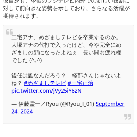
彼自身も、今後のフジテレビ内外での新しい役割に
対して前向きな姿勢を示しており、さらなる活躍が
期待されます。
三宅アナ、めざましテレビを卒業するのか。
大塚アナの代打で入ったけど、今や完全にめ
ざましの顔になったよねぇ。長い間お疲れ様
でした (^｡^)
後任は誰なんだろう？ 軽部さんじゃないよ
ね？
#めざましテレビ
#三宅正治
pic.twitter.com/jVy25iY8zN
— 伊藤霊一／Ryou (@Ryou_I_01)
September
24, 2024