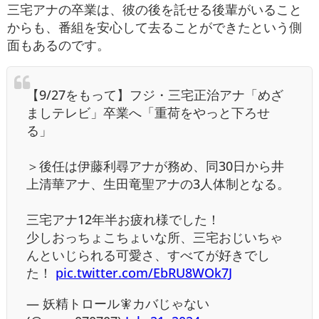
三宅アナの卒業は、彼の後を託せる後輩がいること
からも、番組を安心して去ることができたという側
面もあるのです。
【9/27をもって】フジ・三宅正治アナ「めざ
ましテレビ」卒業へ「重荷をやっと下ろせ
る」
＞後任は伊藤利尋アナが務め、同30日から井
上清華アナ、生田竜聖アナの3人体制となる。
三宅アナ12年半お疲れ様でした！
少しおっちょこちょいな所、三宅おじいちゃ
んといじられる可愛さ、すべてが好きでし
た！
pic.twitter.com/EbRU8WOk7J
— 妖精トロール🧚カバじゃない