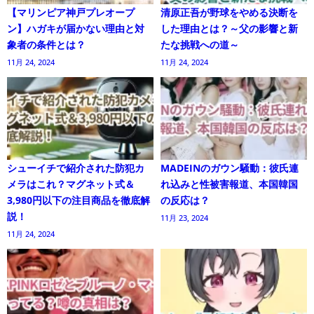
【マリンピア神戸プレオープ
清原正吾が野球をやめる決断を
ン】ハガキが届かない理由と対
した理由とは？～父の影響と新
象者の条件とは？
たな挑戦への道～
11月 24, 2024
11月 24, 2024
シューイチで紹介された防犯カ
MADEINのガウン騒動：彼氏連
メラはこれ？マグネット式＆
れ込みと性被害報道、本国韓国
3,980円以下の注目商品を徹底解
の反応は？
説！
11月 23, 2024
11月 24, 2024