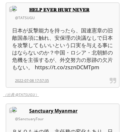
𝐇𝐄𝐋𝐏 𝐄𝐕𝐄𝐑 𝐇𝐔𝐑𝐓 𝐍𝐄𝐕𝐄𝐑
@TATSUGU
日本が反撃能力を持ったら、国連憲章の旧
敵国条項に触れ、安保理の決議なしで日本
を攻撃してもいいという口実を与える事に
はならないのか？中国・ロシア・北朝鮮の
危機を主張するが、外交努力の形跡の欠片
もない。 https://t.co/zsznDCMTpm
2022-07-08 17:57:35
（出典 @TATSUGU）
Sanctuary Myanmar
@SanctuaryTour
ＰＫＯもその後、主任務の変化もあり、日