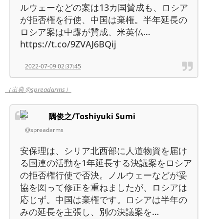
ルウェーなどの案は13カ国賛成も、ロシア
が拒否権を行使、中国は棄権。半年延長の
ロシア案は中露が賛成、米英仏…
https://t.co/9ZVAJ6BQij
2022-07-09 02:37:45
（出典 @spreadarms）
隅俊之/Toshiyuki Sumi
@spreadarms
安保理は、シリア北西部に人道物資を届け
る国連の活動を1年延長する決議案をロシア
の拒否権行使で否決。ノルウェーなどが妥
協を図って修正を重ねましたが、ロシアは
応じず。中国は棄権です。ロシアは半年の
みの延長を主張し、別の決議案を…