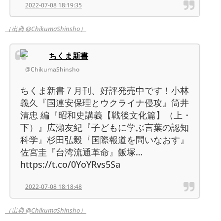
2022-07-08 18:19:35
（出典 @ChikumaShinsho）
ちくま新書
@ChikumaShinsho
ちくま新書７月刊、好評発売中です！小林
義久『国連安保理とウクライナ侵攻』筒井
清忠 編『昭和史講義【戦後文化篇】（上・
下）』広瀬友紀『子どもに学ぶ言葉の認知
科学』杉田弘毅『国際報道を問いなおす』
佐宮圭『台湾流通革命』飯塚…
https://t.co/0YoYRvs5Sa
2022-07-08 18:18:48
（出典 @ChikumaShinsho）