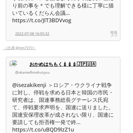
り前の事を＊でも理解できる様に丁寧に描
いているくだらん会議…
https://t.co/JlT3BDVvog
2022-07-08 16:05:32
（出典 @rim7373）
おかめはちもく💉💉💉🇯🇵🇺🇦
@okame8mokutyuu
@isezakikenji ＞ロシア・ウクライナ戦争
に対し、停戦を求める日本と韓国の市民・
研究者は、国連事務総長グテーレス氏宛
て、停戦要求声明を、国連に送りました。
国連安保理改革が成されない限り、国連に
要請しても拒否権一発で終…
https://t.co/uBQD9lzZ1u