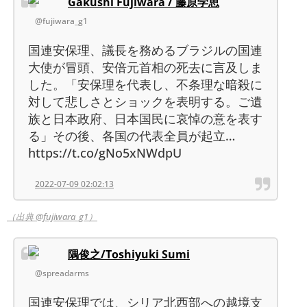
Gakushi Fujiwara / 藤原学思
@fujiwara_g1
国連安保理、議長を務めるブラジルの国連
大使が冒頭、安倍元首相の死去に言及しま
した。「安保理を代表し、不条理な暗殺に
対して悲しさとショックを表明する。ご遺
族と日本政府、日本国民に哀悼の意を表す
る」その後、各国の代表全員が起立…
https://t.co/gNo5xNWdpU
2022-07-09 02:02:13
（出典 @fujiwara_g1）
隅俊之/Toshiyuki Sumi
@spreadarms
国連安保理では、シリア北西部への越境支