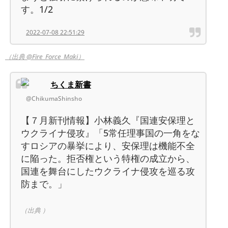
す。1/2
2022-07-08 22:51:29
（出典 @Fire_Force_Maki）
ちくま新書
@ChikumaShinsho
【７月新刊情報】小林義久『国連安保理と
ウクライナ侵攻』「5常任理事国の一角をな
すロシアの暴挙により、安保理は機能不全
に陥った。拒否権という特権の成立から、
国連を舞台にしたウクライナ侵攻を巡る攻
防まで。」
（出典 ）