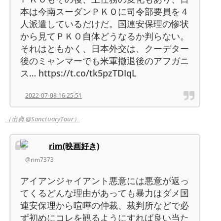
本は今南スーダンＰＫＯに司令部要員を４
人派遣しているだけだ。国連安保理の惨状
から見てＰＫＯ自体どうなるか判らない。
それはともかく、日本外交は、クーデター
後のミャンマーでも米軍撤退後のアフガニ
ス… https://t.co/tk5pzTDIqL
2022-07-08 16:25:51
（出典 @SanctuaryTour）
rim(映画好き)
@rim7373
アイアンジャイアント悪意には悪意が返っ
てくるどんな理由があっても暴力はダメ国
連安保理から喧嘩の仲裁、裁判所などで必
ず初めにコレを観るようにすれば良い当た