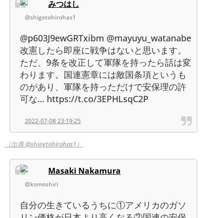
みつはし
@shigetohirohas1
@p603J9ewGRTxibm @mayuyu_watanabe
改憲したら即座に戦争はないと思います。
ただ、9条を改正して軍隊を持ったら話は変
わります。国連憲章には敵国条項というも
のがあり、軍隊を持っただけで安保理の許
可な… https://t.co/3EPHLsqC2P
2022-07-08 23:19:25
（出典 @shigetohirohas1）
Masaki Nakamura
@komoshiri
自分の生きているうちに①アメリカのガソ
リン価格が日本より高くなる②国連の安保