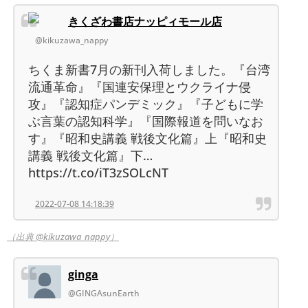
きくざわ書店ナッピィモール店
@kikuzawa_nappy
ちくま新書7月の新刊入荷しました。『台湾
流通革命』『国連安保理とウクライナ侵
攻』『認知症パンデミック』『子どもに学
ぶ言葉の認知科学』『国際報道を問いなお
す』『昭和史講義 戦後文化篇』上『昭和史
講義 戦後文化篇』下…
https://t.co/iT3zSOLcNT
2022-07-08 14:18:39
（出典 @kikuzawa_nappy）
ginga
@GINGAsunEarth