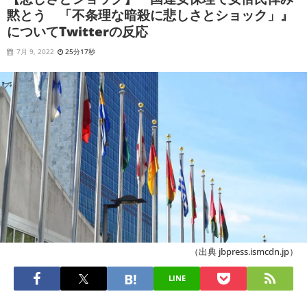
黙とう 「不条理な暗殺に悲しさとショック」』
についてTwitterの反応
7月 9, 2022
25分17秒
（出典 jbpress.ismcdn.jp）
LINE