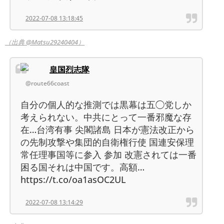
2022-07-08 13:18:45
（出典 @Matsu29240404）
皇国烈志隊
@route66coast
自分の個人的な推測では黒幕は五◯党しか
考えられない。中共にとって一番邪魔な存
在…台湾有事 尖閣諸島 日本が憲法改正から
の先制攻撃や集団的自衛権行使 国連安保理
常任理事国等に参入 参加 改憲されては一番
困る国それは中国です。高額…
https://t.co/oa1asOC2UL
2022-07-08 13:14:29