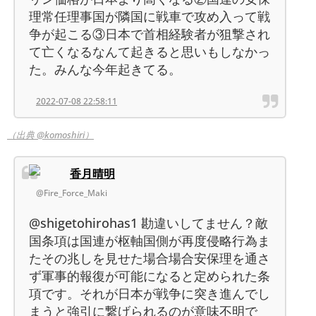
理常任理事国が隣国に戦車で攻め入って戦
争が起こる③日本で首相経験者が狙撃され
て亡くなるなんて起きると思いもしなかっ
た。みんな今年起きてる。
2022-07-08 22:58:11
（出典 @komoshiri）
香月晴明
@Fire_Force_Maki
@shigetohirohas1 勘違いしてません？敵
国条項は国連が枢軸国側が再度侵略行為ま
たその兆しを見せた場合場合安保理を通さ
ず軍事的報復が可能になると定められた条
項です。それが日本が戦争に突き進んでし
まうと強引に繋げられるのが意味不明で