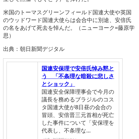
米国のトーマスグリーンフィールド国連大使や英国
のウッドワード国連大使らは会合中に別途、安倍氏
の名をあげて死去を悼んだ。（ニューヨーク=藤原学
思）
出典：朝日新聞デジタル
国連安保理で安倍氏悼み黙と
う 「不条理な暗殺に悲しさ
とショック」
国連安全保障理事会で今月の
議長を務めるブラジルのコス
タ国連大使が8日昼の会合の
冒頭、安倍晋三元首相が死亡
した事件について「安保理を
代表し、不条理な…