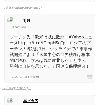
（出典 @shichoshacommu2）
TJ🍥
@passionTJ
プーチン氏「欧米は既に敗北」#Yahooニュ
ースhttps://t.co/iGjopHSqTg「ロシアのプ
ーチン大統領は7日、ウクライナでの軍事作
戦開始により「米国中心の世界秩序は根本
的に壊れ、欧米は既に敗北した」と述べ、
勝利に自信を示した。」国連安保理解散！
2022-07-08 11:45:50
（出典 @passionTJ）
黒ピカ広