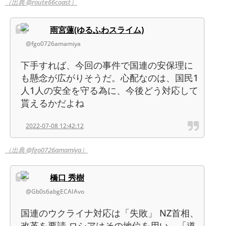
（出典 @route66coast）
雨宮蓮(ゆるふわスライム)
@fgo0726amamiya
下手すれば、今回の事件で国連の安保理に
も懸念が広がりそうだ。心配なのは、国民1
人1人の安全を守る為に、今後どう対応して
貰えるかだよね
2022-07-08 12:42:12
（出典 @fgo0726amamiya）
橋口 秀樹
@Gb0s6abgECAIAvo
国連のウクライナ対応は「失敗」 NZ首相、
改革を要請 ロシアはその地位を用い、「道