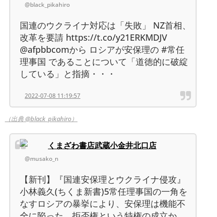
@black_pikahiro
国連のウクライナ対応は「失敗」 NZ首相、
改革を要請 https://t.co/y21ERKMDJV
@afpbbcomから ロシアが安保理の #常任
理事国 であることについて「道徳的に破綻
している」と指摘・・・
2022-07-08 11:19:57
（出典 @black_pikahiro）
くまざわ書店武蔵小金井北口店
@musako_n
【新刊】『国連安保理とウクライナ侵攻』
小林義久(ちくま新書)5常任理事国の一角を
なすロシアの暴挙により、安保理は機能不
全に陥った。拒否権という特権の成立か