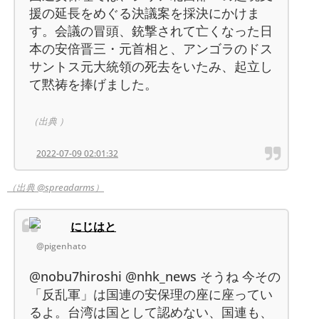
援の延長をめぐる決議案を採決にかけま
す。会議の冒頭、銃撃されて亡くなった日
本の安倍晋三・元首相と、アンゴラのドス
サントス元大統領の死去をいたみ、起立し
て黙祷を捧げました。
（出典 ）
2022-07-09 02:01:32
（出典 @spreadarms）
にじはと
@pigenhato
@nobu7hiroshi @nhk_news そうね 今その
「反乱軍」は国連の安保理の座に座ってい
るよ。台湾は国として認めない、国連も、