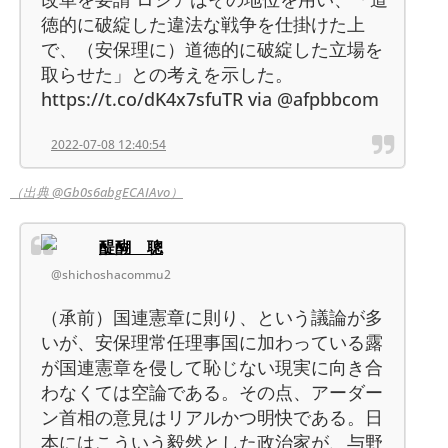
徳的に破綻した違法な戦争を仕掛けた上
で、（安保理に）道徳的に破綻した立場を
取らせた」との考えを示した。
https://t.co/dK4x7sfuTR via @afpbbcom
2022-07-08 12:40:54
（出典 @Gb0s6abgECAIAvo）
醍醐 聰
@shichoshacommu2
（承前）国連憲章に則り、という議論が多
いが、安保理常任理事国に加わっている露
が国連憲章を侵して恥じない現実に向き合
わなくては空論である。その点、アーダー
ン首相の意見はリアルかつ明快である。日
本にはこういう毅然とした政治家が、与野