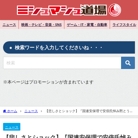
ニュース
映画・テレビ・音楽・SNS
ゲーム・IT・家電・自動車
ライフスタイル
検索ワードを入力してくださいね・・・
※
本ページはプロモーションが含まれています
ホーム
ニュース
【悲しさとショック】『国連安保理で安倍氏悼み黙とう
「不条理な暗殺に悲しさとショック」』についてTwitterの反応
ニュース
【悲しさとショック】『国連安保理で安倍氏悼み