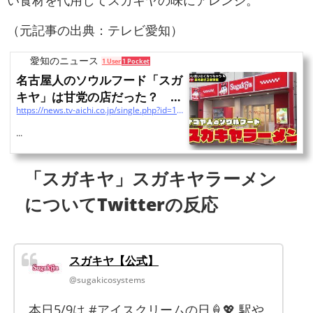
い食材を代用してスガキヤの味にアレンジ。
（元記事の出典：テレビ愛知）
愛知のニュース
1 User
1 Pocket
名古屋人のソウルフード「スガ
キヤ」は甘党の店だった？ 名
https://news.tv-aichi.co.jp/single.php?id=1744
物のラーメンフォーク...
...
「スガキヤ」スガキヤラーメン
についてTwitterの反応
スガキヤ【公式】
@sugakicosystems
本日5/9は #アイスクリームの日🍦💖 駅や