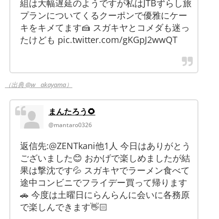
組は大幅遅延のようですが私はJTBずらし旅
プランについてくるクーポンで優雅にケー
キをキメてます🍰 スガキヤとコメダも迷っ
たけども pic.twitter.com/gKGpJ2wwQT
（出典 @w__akayama）
まんたろう🌻
@mantaro0326
返信先:@ZENTkani他1人 今日はありがとう
ございました😊 おかげで楽しめましたが結
果は撃沈です💦 スガキヤでラーメン食べて
途中コンビニでフライデー買って帰ります
🚗 今度は土曜日にらんらんに会いに各務原
で楽しんできます👋🏻