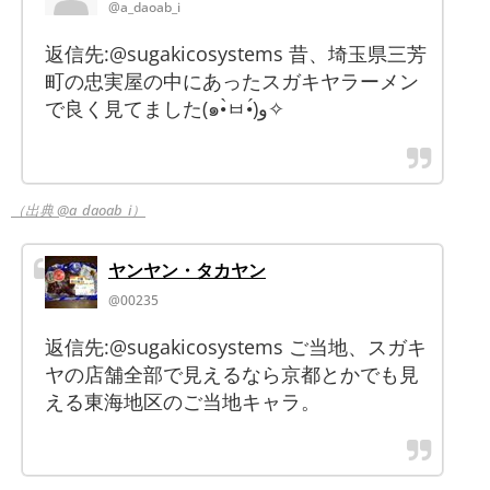
@a_daoab_i
返信先:@sugakicosystems 昔、埼玉県三芳
町の忠実屋の中にあったスガキヤラーメン
で良く見てました(๑•̀ㅂ•́)و✧
（出典 @a_daoab_i）
ヤンヤン・タカヤン
@00235
返信先:@sugakicosystems ご当地、スガキ
ヤの店舗全部で見えるなら京都とかでも見
える東海地区のご当地キャラ。