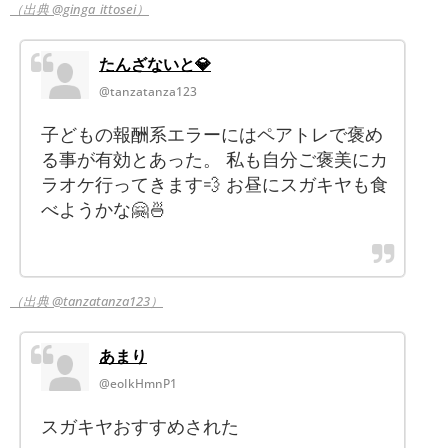
（出典 @ginga_ittosei）
たんざないと💎
@tanzatanza123
子どもの報酬系エラーにはペアトレで褒め
る事が有効とあった。 私も自分ご褒美にカ
ラオケ行ってきます💨 お昼にスガキヤも食
べようかな🤗🍜
（出典 @tanzatanza123）
あまり
@eoIkHmnP1
スガキヤおすすめされた