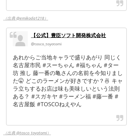
（出典 @emikoda1218）
【公式】豊臣ソフト開発株式会社
@tosco_toyotomi
あれからご当地キャラで盛りあがり 同じく
名古屋市民 #スーちゃん #福ちゃん #ター
坊 推し 藤一番の亀さんの名前を今知りまし
た🤫 どこのラーメンが好きですか？🍜 キャ
ラ立ちするお店は味も美味しいという法則
ある？ #スガキヤ #ラーメン福 #藤一番 #
名古屋飯 #TOSCOねえやん
（出典 @tosco_toyotomi）