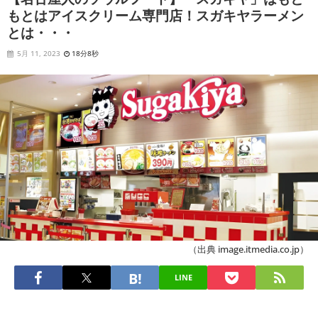
もとはアイスクリーム専門店！スガキヤラーメン
とは・・・
5月 11, 2023
18分8秒
（出典 image.itmedia.co.jp）
LINE