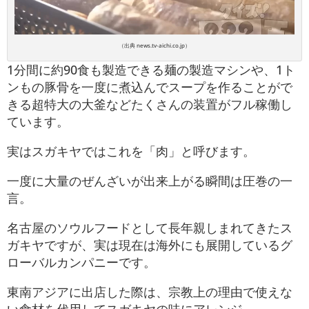
（出典 news.tv-aichi.co.jp）
1分間に約90食も製造できる麺の製造マシンや、1ト
ンもの豚骨を一度に煮込んでスープを作ることがで
きる超特大の大釜などたくさんの装置がフル稼働し
ています。
実はスガキヤではこれを「肉」と呼びます。
一度に大量のぜんざいが出来上がる瞬間は圧巻の一
言。
名古屋のソウルフードとして長年親しまれてきたス
ガキヤですが、実は現在は海外にも展開しているグ
ローバルカンパニーです。
東南アジアに出店した際は、宗教上の理由で使えな