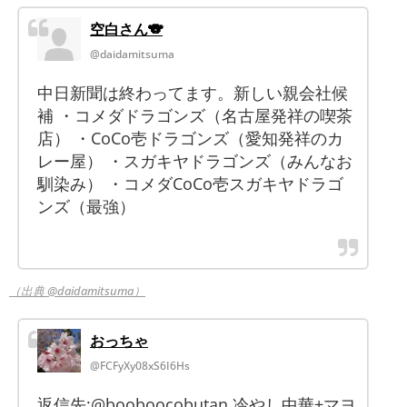
空白さん🐨
@daidamitsuma
中日新聞は終わってます。新しい親会社候
補 ・コメダドラゴンズ（名古屋発祥の喫茶
店） ・CoCo壱ドラゴンズ（愛知発祥のカ
レー屋） ・スガキヤドラゴンズ（みんなお
馴染み） ・コメダCoCo壱スガキヤドラゴ
ンズ（最強）
（出典 @daidamitsuma）
おっちゃ
@FCFyXy08xS6I6Hs
返信先:@booboocobutan 冷やし中華+マヨ