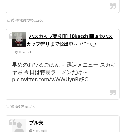
（出典 @mantaro0326）
ハスカップ売り🧙‍♀️ 10kacchi🏢🗼✨ハス
カップ狩りまで脱出中～ •*¨*•.¸¸♪
@10kacchi
早めのおひるごはん～ 迅速メニュー スガキ
ヤ🍜 今日は特製ラーメンだけ～
pic.twitter.com/wWWUynBgEO
（出典 @10kacchi）
ブル美
@burumiiii