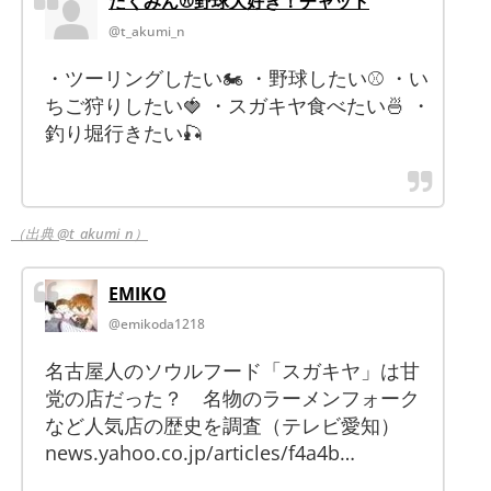
たくみん⚾野球大好き！チャット
@t_akumi_n
・ツーリングしたい🏍 ・野球したい⚾ ・い
ちご狩りしたい🍓 ・スガキヤ食べたい🍜 ・
釣り堀行きたい🎣
（出典 @t_akumi_n）
EMIKO
@emikoda1218
名古屋人のソウルフード「スガキヤ」は甘
党の店だった？ 名物のラーメンフォーク
など人気店の歴史を調査（テレビ愛知）
news.yahoo.co.jp/articles/f4a4b…