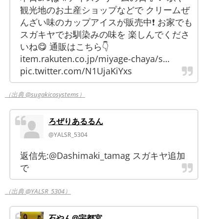
観光地のお土産ショップなどで クリームぜ
んざい味のカップアイスが販売中❗️ お家でも
スガキヤでお馴染みの味を 楽しんでくださ
いね😋 通販はこちら👇
item.rakuten.co.jp/miyage-chaya/s…
pic.twitter.com/N1UjaKiYxs
（出典 @sugakicosystems）
ろぜりあるるん
@YALSR_5304
返信先:@Dashimaki_tamag スガキヤ追加
で
（出典 @YALSR_5304）
石やん@宇都宮