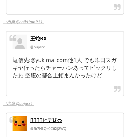
（出典 @eoIkHmnP1）
王蛇RX
@oujarx
返信先:@yukima_com他1人 でも昨日スガ
キヤ行ったらチャーハンあってビックリし
たわ 空腹の都合上頼まんかったけど
（出典 @oujarx）
🏄‍♂️🏄‍♀️ヒデ🥢🍊
@fb7HLQc0C6XJ8WQ