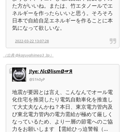
た方がいいね。または、竹エタノールでエ
ネルギーを作ったらいいと思う。そろそろ
日本で自給自足エネルギーを作ることに本
気になって欲しいな。
2022-03-22 13:07:28
（出典 @kaguyahimeq3_3p）
J!ye: ΛlcØlismØ☞Я
@S1h0yP
地震が要因とは言え、こんなんでオール電
化住宅を推奨したり電気自動車化を推進し
て大丈夫なんかね？本日、東京電力管内及
び東北電力管内の電力需給が極めて厳しく
なっているため、より一層の節電へのご協
力をお願いします 【需給ひっ迫警報（…