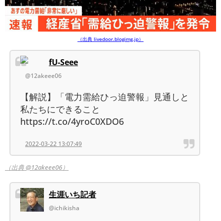
（出典 livedoor.blogimg.jp）
fU-Seee
@12akeee06
【解説】「電力需給ひっ迫警報」見通しと
私たちにできること
https://t.co/4yroC0XDO6
2022-03-22 13:07:49
（出典 @12akeee06）
生涯いち記者
@ichikisha