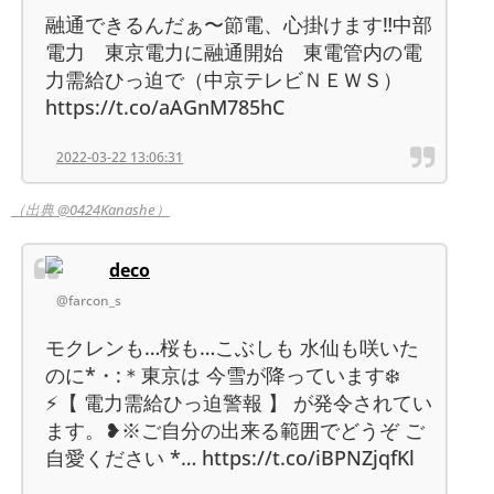
融通できるんだぁ〜節電、心掛けます‼️中部
電力 東京電力に融通開始 東電管内の電
力需給ひっ迫で（中京テレビＮＥＷＳ）
https://t.co/aAGnM785hC
2022-03-22 13:06:31
（出典 @0424Kanashe）
deco
@farcon_s
モクレンも…桜も…こぶしも 水仙も咲いた
のに*・:＊東京は 今雪が降っています❄️
⚡【 電力需給ひっ迫警報 】 が発令されてい
ます。❥※ご自分の出来る範囲でどうぞ ご
自愛ください *… https://t.co/iBPNZjqfKl