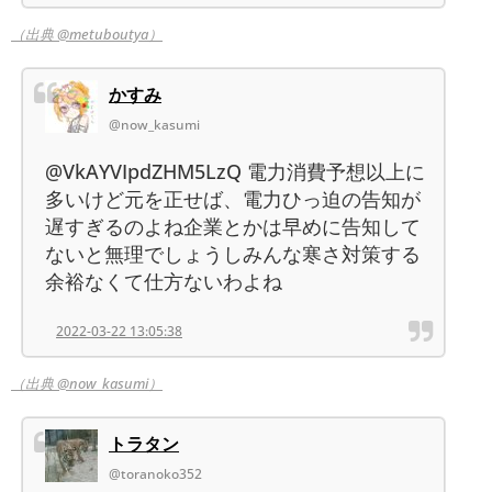
（出典 @metuboutya）
かすみ
@now_kasumi
@VkAYVIpdZHM5LzQ 電力消費予想以上に
多いけど元を正せば、電力ひっ迫の告知が
遅すぎるのよね企業とかは早めに告知して
ないと無理でしょうしみんな寒さ対策する
余裕なくて仕方ないわよね
2022-03-22 13:05:38
（出典 @now_kasumi）
トラタン
@toranoko352