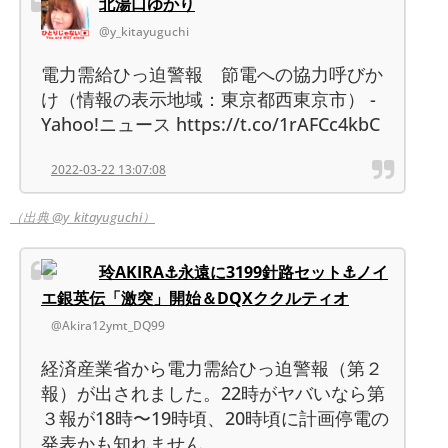
北湯口ゆかり
@y_kitayuguchi
電力需給ひっ迫警報 節電への協力呼びか
け（情報の表示地域：東京都西東京市） -
Yahoo!ニュース https://t.co/1rAFCc4kbC
2022-03-22 13:07:08
（出典 @y_kitayuguchi）
玲AKIRA⚓️永遠に3199針路セット⚓️ノイ
エ銀英伝「激突」開始＆DQXククルティオ
@Akira12ymt_DQ99
経済産業省から電力需給ひっ迫警報（第２
報）が出されました。22時がヤバいなら第
３報が18時〜19時頃、20時頃に計画停電の
発表かも知れません。