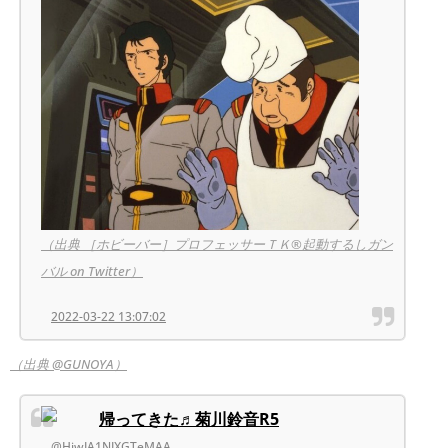
（出典 ［ホビーバー］プロフェッサーＴＫ®起動するしガン
バル on Twitter）
2022-03-22 13:07:02
（出典 @GUNOYA）
帰ってきた♬菊川鈴音R5
@HiwJA1NJXGTeMAA