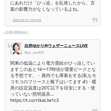
にあれだけ「ひっ迫」を乱発したから、言
葉の影響力がなくなっているよね。
2022-03-22 13:07:43
（出典 @092koji）
白井ゆかり@ウェザーニュースLiVE
@yu__kari625
関東の低温により電力需給がひっ迫してい
ますこのあと16〜17時頃が需要ピークとな
る予想です。・屋内でも厚着をする(私もモ
コモコのフリースと靴下はいてます🧦)・暖
房の設定温度は20℃以下を目安にする・使
っていない照明器具…
https://t.co/rtkaLIw1c3