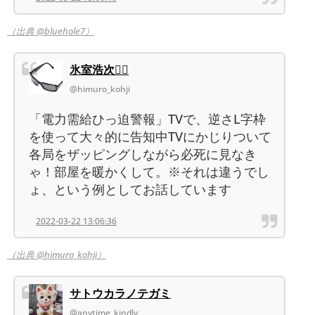
（出典 @bluehole7）
氷室浩次🏳️‍🌈
@himuro_kohji
「電力需給ひっ迫警報」TVで、逆さL字枠
を使って大々的に告知中TVにかじりついて
各局をザッピングしながら必死に見なき
ゃ！部屋を暖かくして。※それは違うでし
ょ、という例としてお話しています
2022-03-22 13:06:36
（出典 @himuro_kohji）
サトウカラノテガミ
@anytime_kindly