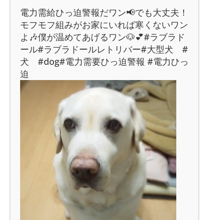
電力需給ひっ迫警報だワン📢でも大丈夫！
モフモフ組みがお家にいれば寒くないワン
よ🎶僕が温めてあげるワン🐶💕#ラブラド
ール#ラブラドールレトリバー#大型犬 #
犬 #dog#電力需要ひっ迫警報 #電力ひっ
迫