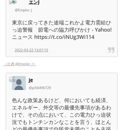
エンJ
@Emplor_J
東京に戻ってきた途端これかよ電力需給ひ
っ迫警報 節電への協力呼びかけ - Yahoo!
ニュース https://t.co/iNUg3Wi114
2022-03-22 13:07:15
（出典 @Emplor_J）
je
@je56496729
色んな政策あるけど、何においても経済、
エネルギー、外交等の最優先事項があるわ
けで、その点において、この電力ひっ迫状
況でもトンチンカンなことを言う、ほとん
どの最優先事項で自民党未満のことを主張