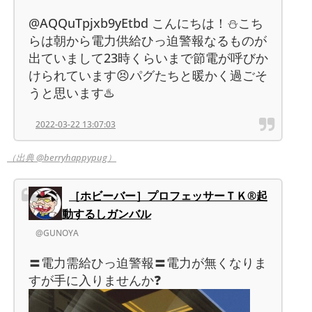
@AQQuTpjxb9yEtbd こんにちは！⛄️こち
らは朝から電力供給ひっ迫警報なるものが
出ていまして23時くらいまで節電が呼びか
けられています😣パグたちと暖かく過ごそ
うと思います♨️
2022-03-22 13:07:03
（出典 @berryhappypug）
［ホビーバー］プロフェッサーＴＫ®起
動するしガンバル
@GUNOYA
〓電力需給ひっ迫警報〓電力が無くなりま
すが手に入りませんか❓