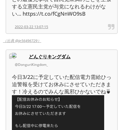
する立憲民主党が与党になれるわけがな
い… https://t.co/fCgNnWO9sB
2022-03-22 13:07:15
（出典 @je56496729）
どんぐりキングダム
@DonguriKingdom_
今日3/22に予定していた配信電力需給ひっ
迫警報を受けてお休みにさせていただきま
す！冷えるのでみんな風邪ひかないでね🍵