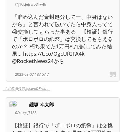
@j16LjejswoDFwlb
「溜め込んだ金封処分してー、中身はない
から」と言われて破いてたら中身入ってて
😱交換してもらった事ある 【検証】銀行
で「ボロボロの紙幣」は交換してもらえる
のか？ 朽ち果てた1万円札で試してみた結
果… https://t.co/OgcUfGFA4k
@RocketNews24から
2023-03-07 13:15:17
（出典 @j16LjejswoDFwlb）
鎧塚 幸太郎
@Yuge_7188
【検証】銀行で「ボロボロの紙幣」は交換