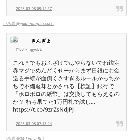
2023-03-08 09:15:57
（出典 @goldenapplexxxx）
きんぎょ
@08_kingyoBL
これ＊でもおふざけではやらないでね鑑定
券マジでめんどくせーからまず日銀にお金
送る手続が面倒くさすぎるルールかっちか
ちで不備返却とかされる【検証】銀行で
「ボロボロの紙幣」は交換してもらえるの
か？ 朽ち果てた1万円札で試し…
https://t.co/9zrZsNdJPJ
2023-03-08 07:13:24
（出典 @08_kingyoBL）