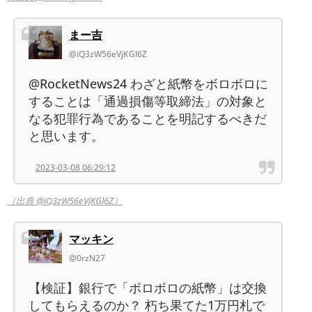
まー吉
@iQ3zW56eVjKGl6Z
@RocketNews24 わざと紙幣をボロボロに
することは「通過損傷等取締法」の対象と
なる犯罪行為であることを明記するべきだ
と思います。
2023-03-08 06:29:12
（出典 @iQ3zW56eVjKGl6Z）
マッキン
@0rzN27
【検証】銀行で「ボロボロの紙幣」は交換
してもらえるのか？ 朽ち果てた1万円札で