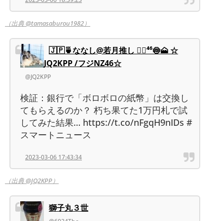
（出典 @tamasaburou1982）
🇯🇵🍵ななし@若月推し ◢͟￨⁴⁶🍥🗻 ☆
JQ2KPP /フジNZ46☆
@JQ2KPP
検証：銀行で「ボロボロの紙幣」は交換し
てもらえるのか？ 朽ち果てた1万円札で試
してみた結果… https://t.co/nFgqH9nIDs #
スマートニュース
2023-03-06 17:43:34
（出典 @JQ2KPP）
獅子丸３世