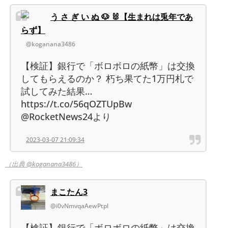
う さ ぎ い ぬ 🐶 🐰【生まれは兎年であ
らず】
@koganana3486
【検証】銀行で「ボロボロの紙幣」は交換
してもらえるのか？ 朽ち果てた1万円札で
試してみた結果…
https://t.co/56qOZTUpBw
@RocketNews24より
2023-03-07 21:09:34
（出典 @koganana3486）
まこたん3
@i0vNmvqaAewPtpl
【検証】銀行で「ボロボロの紙幣」は交換