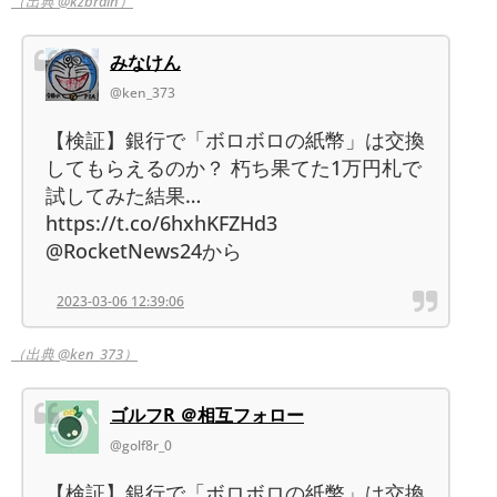
（出典 @kzbrain）
みなけん
@ken_373
【検証】銀行で「ボロボロの紙幣」は交換
してもらえるのか？ 朽ち果てた1万円札で
試してみた結果…
https://t.co/6hxhKFZHd3
@RocketNews24から
2023-03-06 12:39:06
（出典 @ken_373）
ゴルフR ＠相互フォロー
@golf8r_0
【検証】銀行で「ボロボロの紙幣」は交換