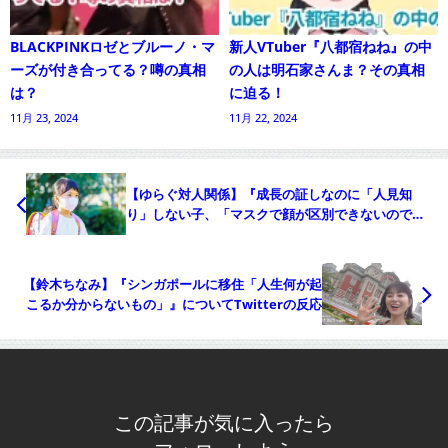
BLACKPINKロゼとブルーノ・マ
新人VTuber『八都宿ねね』の中
ーズが付き合ってる？噂の真相
の人は明石家さんま？その真相
は？
に迫る！
11月 23, 2024
11月 22, 2024
【ゆらぐ対人関係】『成長の証しなのに「人見知
り」しない子、「マスクで顔が区別できないので
は」』についてTwitterの反応
【鈴木ちなみ】『シンガポールに移住「人生何が起
こるか分からないもの」』についてTwitterの反応
この記事が気に入ったら