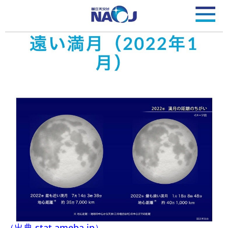
（出典 stat.ameba.jp）