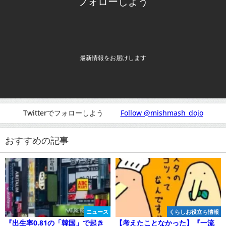
フォローしよう
最新情報をお届けします
Twitterでフォローしよう
Follow @mishmash_dojo
おすすめの記事
ニュース
くらしお役立ち情報
『出生率0.81の「韓国」で起き
【考えたことなかった】『一流