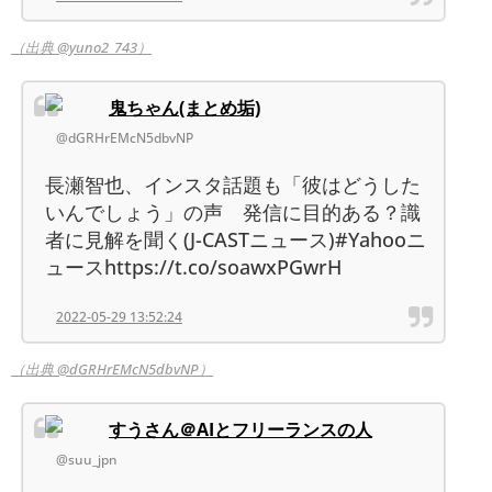
（出典 @yuno2_743）
鬼ちゃん(まとめ垢)
@dGRHrEMcN5dbvNP
長瀬智也、インスタ話題も「彼はどうした
いんでしょう」の声 発信に目的ある？識
者に見解を聞く(J-CASTニュース)#Yahooニ
ュースhttps://t.co/soawxPGwrH
2022-05-29 13:52:24
（出典 @dGRHrEMcN5dbvNP）
すうさん＠AIとフリーランスの人
@suu_jpn