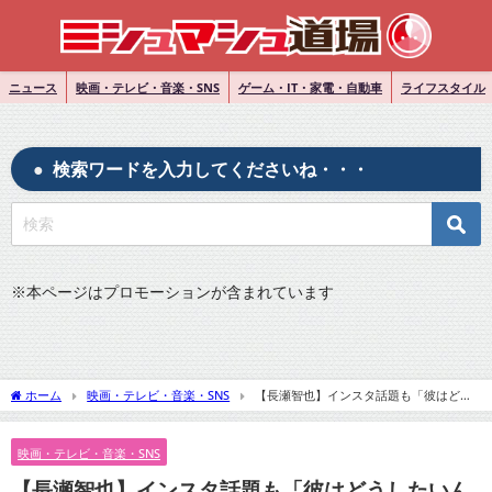
ニュース
映画・テレビ・音楽・SNS
ゲーム・IT・家電・自動車
ライフスタイル
検索ワードを入力してくださいね・・・
※
本ページはプロモーションが含まれています
ホーム
映画・テレビ・音楽・SNS
【長瀬智也】インスタ話題も「彼はどう
したいんでしょう」の声』についてTwitterの反応
映画・テレビ・音楽・SNS
【長瀬智也】インスタ話題も「彼はどうしたいん