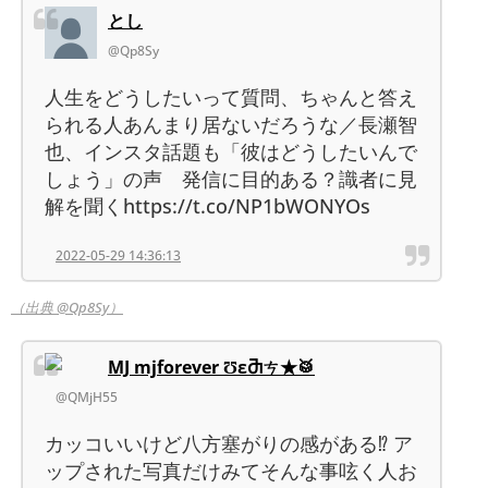
とし
@Qp8Sy
人生をどうしたいって質問、ちゃんと答え
られる人あんまり居ないだろうな／長瀬智
也、インスタ話題も「彼はどうしたいんで
しょう」の声 発信に目的ある？識者に見
解を聞くhttps://t.co/NP1bWONYOs
2022-05-29 14:36:13
（出典 @Qp8Sy）
MJ mjforever ƱԑႫㄘ★🥁
@QMjH55
カッコいいけど八方塞がりの感がある⁉️ ア
ップされた写真だけみてそんな事呟く人お