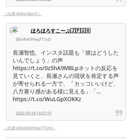
（出典 @Sky16inch）
ほろほろすこーぷ🇯🇵🇺🇦
@EeRdOIFiqqTT1zQ
長瀬智也、インスタ話題も「彼はどうした
いんでしょう」の声
https://t.co/0z5hA9M8Lpネットの反応を
見ていくと、長瀬さんの現状を肯定する声
が寄せられる一方で、「カッコいいけど、
八方塞り感がある様に見える」「…
https://t.co/WuLGpXOKKz
2022-05-29 14:37:15
（出典 @EeRdOIFiqqTT1zQ）