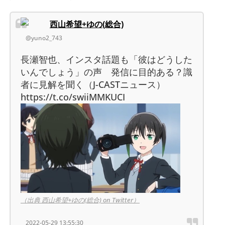
西山希望+ゆの(総合)
@yuno2_743
長瀬智也、インスタ話題も「彼はどうした
いんでしょう」の声 発信に目的ある？識
者に見解を聞く（J-CASTニュース）
https://t.co/swiiMMKUCI
（出典 西山希望+ゆの(総合) on Twitter）
2022-05-29 13:55:30