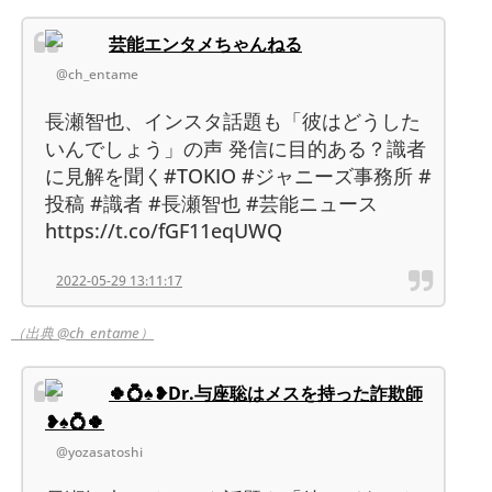
芸能エンタメちゃんねる
@ch_entame
長瀬智也、インスタ話題も「彼はどうした
いんでしょう」の声 発信に目的ある？識者
に見解を聞く#TOKIO #ジャニーズ事務所 #
投稿 #識者 #長瀬智也 #芸能ニュース
https://t.co/fGF11eqUWQ
2022-05-29 13:11:17
（出典 @ch_entame）
🍀💍♠❥Dr.与座聡はメスを持った詐欺師
❥♠💍🍀
@yozasatoshi