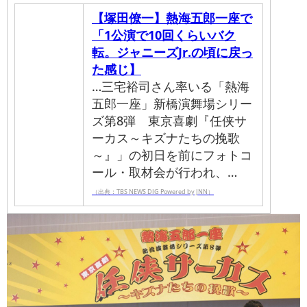
【塚田僚一】熱海五郎一座で
「1公演で10回くらいバク
転。ジャニーズJr.の頃に戻っ
た感じ】
…三宅裕司さん率いる「熱海
五郎一座」新橋演舞場シリー
ズ第8弾 東京喜劇『任侠サ
ーカス～キズナたちの挽歌
～』」の初日を前にフォトコ
ール・取材会が行われ、…
（出典：TBS NEWS DIG Powered by JNN）