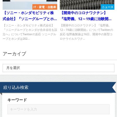
IT・家電・自動車
ニュース
【ソニー・ホンダモビリティ株
【開発中のコロナワクチン】
式会社】『ソニーグループとホ
『塩野義、12～19歳に治験開
ンダが合弁会社を設立へ』につ
始』についてTwitterの反応
【ソニー・ホンダモビリティ株式会社】
【開発中のコロナワクチン】『塩野義、
『ソニーグループとホンダが合弁会社を設
12～19歳に治験開始』についてTwitterの
いてTwitterの反応
立へ』についてTwitterの反応 ソニーグル
反応 塩野義製薬は16日、開発中の新型コ
ープとホンダは202...
ロナウイルスワク...
アーカイブ
絞り込み検索
キーワード