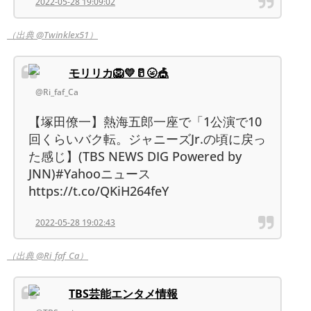
2022-05-28 19:09:02
（出典 @Twinklex51）
モリリカ🦁💛🥛🌝🎪
@Ri_faf_Ca
【塚田僚一】熱海五郎一座で「1公演で10
回くらいバク転。ジャニーズJr.の頃に戻っ
た感じ】(TBS NEWS DIG Powered by
JNN)#Yahooニュース
https://t.co/QKiH264feY
2022-05-28 19:02:43
（出典 @Ri_faf_Ca）
TBS芸能エンタメ情報