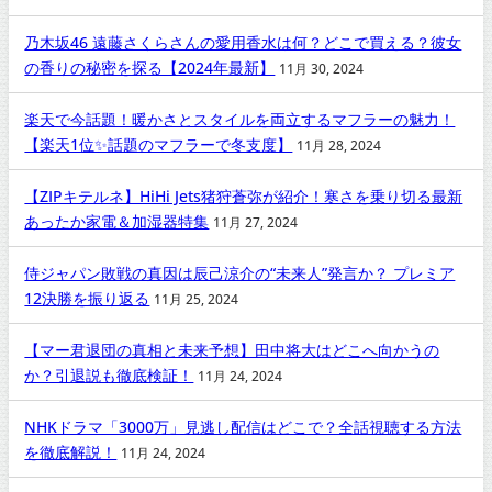
乃木坂46 遠藤さくらさんの愛用香水は何？どこで買える？彼女
の香りの秘密を探る【2024年最新】
11月 30, 2024
楽天で今話題！暖かさとスタイルを両立するマフラーの魅力！
【楽天1位✨話題のマフラーで冬支度】
11月 28, 2024
【ZIPキテルネ】HiHi Jets猪狩蒼弥が紹介！寒さを乗り切る最新
あったか家電＆加湿器特集
11月 27, 2024
侍ジャパン敗戦の真因は辰己涼介の“未来人”発言か？ プレミア
12決勝を振り返る
11月 25, 2024
【マー君退団の真相と未来予想】田中将大はどこへ向かうの
か？引退説も徹底検証！
11月 24, 2024
NHKドラマ「3000万」見逃し配信はどこで？全話視聴する方法
を徹底解説！
11月 24, 2024