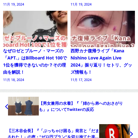
11月 19, 2024
11月 19, 2024
なぜロゼとブルーノ・マーズの
西野カナ復帰ライブ「Kana
「APT.」はBillboard Hot 100で
Nishino Love Again Live
1位を獲得できないのか？その理
2024」振り返り！セトリ、グッ
由を解説！
ズ情報も！
11月 18, 2024
11月 17, 2024
【男女兼用の水着】『「姉から弟へのおさがり
も」』についてTwitterの反応
【三木谷会長】『「ぶっちゃけ困る」発言と「だま
された！」の声・“ゼロ円プラン”を切り捨てた楽天