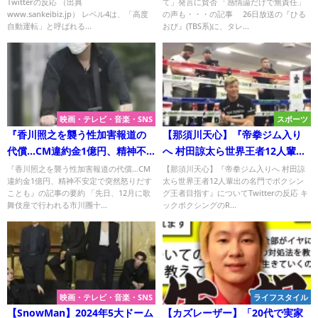
Twitterの反応 （出典
て」発言に賛否 「感情論だけで無責任」
も・・ニコニコニュースコメン
www.sankeibiz.jp） レベル4は、「高度
の声も・・・の記事 26日放送の『ひる
トまとめ
自動運転」と呼ばれる...
おび』(TBS系)に、タレ...
映画・テレビ・音楽・SNS
スポーツ
『香川照之を襲う性加害報道の
【那須川天心】『帝拳ジム入り
代償…CM違約金1億円、精神不
へ 村田諒太ら世界王者12人輩出
安定で突然怒りだすことも』に
の名門でボクシング王者目指
『香川照之を襲う性加害報道の代償…CM
【那須川天心】『帝拳ジム入りへ 村田諒
違約金1億円、精神不安定で突然怒りだす
太ら世界王者12人輩出の名門でボクシン
ついてTwitterの反応
す』についてTwitterの反応
ことも』の記事の要約 「先日、12月に歌
グ王者目指す』についてTwitterの反応 キ
舞伎座で行われる市川團十...
ックボクシングのR...
映画・テレビ・音楽・SNS
ライフスタイル
【SnowMan】2024年5大ドーム
【カズレーザー】「20代で実家