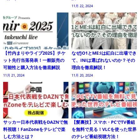
11月 22, 2024
【竹内まりやライブ2025】チケ
なぜJO1とME:Iは紅白に出場でき
ット先行当落発表！一般販売の
て、INIは選ばれないのか？その
可能性と購入方法を徹底解説
理由を徹底解説！
11月 21, 2024
11月 20, 2024
サッカー日本代表戦をDAZNで無
【髪裏技】スマホ・PCでTV番組
料視聴！FanZoneをテレビで楽
を無料で見る！VLCを使った世界
しむ方法とは？
のテレビ番組視聴方法！