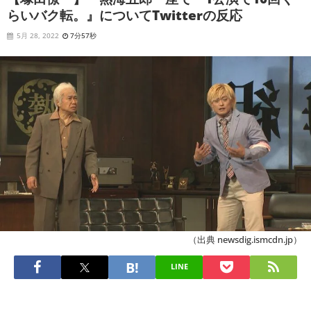
らいバク転。』についてTwitterの反応
5月 28, 2022
7分57秒
（出典 newsdig.ismcdn.jp）
LINE