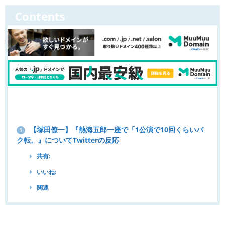
Contents
【塚田僚一】『熱海五郎一座で「1公演で10回くらいバ
1
ク転。』についてTwitterの反応
共有:
いいね:
関連