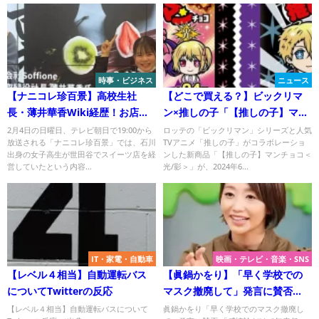
時事・ビジネス
ニュース
【ナニコレ珍百景】高校生社
【どこで買える？】ビックリマ
長・薄井華香Wiki経歴！お店の
ン×推しの子「【推しの子】マン
場所も紹介！
チョコ＜光/影＞」の販売場所ま
2月4日の日曜日、テレビ朝日で19:00から
ロッテの「ビックリマン」シリーズと人気
放送される「ナニコレ珍百景」では、石川
TVアニメ「推しの子」がコラボレーショ
とめ！
出身の女子高生が世田谷でスイーツ店を経
ンした新商品「【推しの子】マンチョコ＜
営していたという内容...
光/影＞」が、2024年6...
IT・家電・自動車
映画・テレビ・音楽・SNS
【レベル４相当】自動運転バス
【眞鍋かをり】「早く学校での
についてTwitterの反応
マスク撤廃して」発言に賛否
「感情論だけで無責任」の声
【レベル４相当】自動運転バスについて
眞鍋かをり「早く学校でのマスク撤廃し