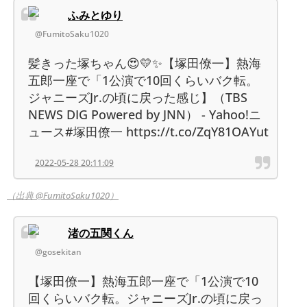
ふみとゆり
@FumitoSaku1020
髪きった塚ちゃん😍💛✨【塚田僚一】熱海
五郎一座で「1公演で10回くらいバク転。
ジャニーズJr.の頃に戻った感じ】（TBS
NEWS DIG Powered by JNN） - Yahoo!ニ
ュース#塚田僚一 https://t.co/ZqY81OAYut
2022-05-28 20:11:09
（出典 @FumitoSaku1020）
渚の五関くん
@gosekitan
【塚田僚一】熱海五郎一座で「1公演で10
回くらいバク転。ジャニーズJr.の頃に戻っ