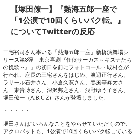
【塚田僚一】『熱海五郎一座で
「1公演で10回くらいバク転。』
についてTwitterの反応
三宅裕司さん率いる「熱海五郎一座」新橋演舞場シ
リーズ第8弾 東京喜劇『任侠サーカス～キズナたち
の挽歌～』」の初日を前にフォトコール・取材会が
行われ、座長の三宅さんをはじめ、渡辺正行さん、
ラサール石井さん、小倉久寛さん、春風亭昇太さ
ん、東貴博さん、深沢邦之さん、浅野ゆう子さん、
塚田僚一（A.B.C-Z）さんが登壇しました。
・・・・・
塚田さんは“いろんなことをやらせていただくので、
アクロバットも、1公演で10回くらいバク転している