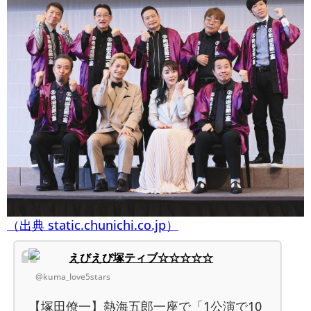
（出典 static.chunichi.co.jp）
えびえび塚ティブ☆☆☆☆☆
@kuma_love5stars
【塚田僚一】熱海五郎一座で「1公演で10