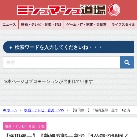
ニュース
映画・テレビ・音楽・SNS
ゲーム・IT・家電・自動車
ライフスタイル
検索ワードを入力してくださいね・・・
※
本ページはプロモーションが含まれています
ホーム
映画・テレビ・音楽・SNS
【塚田僚一】『熱海五郎一座で「1公演で
10回くらいバク転。』についてTwitterの反応
映画・テレビ・音楽・SNS
【塚田僚一】『熱海五郎一座で「1公演で10回く