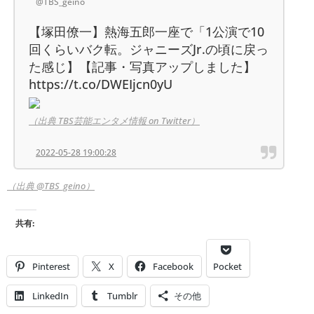
@TBS_geino
【塚田僚一】熱海五郎一座で「1公演で10
回くらいバク転。ジャニーズJr.の頃に戻っ
た感じ】【記事・写真アップしました】
https://t.co/DWEIjcn0yU
（出典 TBS芸能エンタメ情報 on Twitter）
2022-05-28 19:00:28
（出典 @TBS_geino）
共有:
Pinterest
X
Facebook
Pocket
LinkedIn
Tumblr
その他