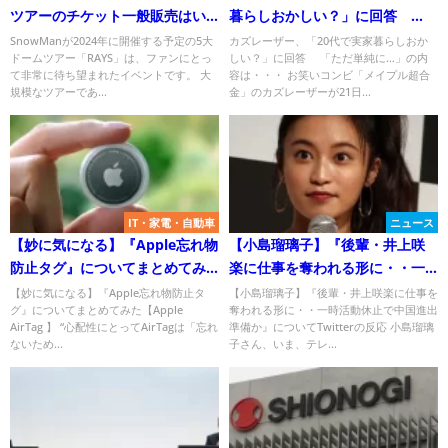
ツアーのチケット一般販売はい
暮らしおかしい？」に回答
つ？入手のコツと予想を徹底解
「ただ単純に…」・・ネット反応
SnowManが2024年に開催する予定の5大
カズレーザー、「20代で実家暮らしおか
ドームツアー「RAYS」は、ファンにとっ
しい？」に回答 「ただ単純に…」の内
説！
のまとめ
て非常に待ち望まれたイベントです。 大
容は・・・ お笑いコンビ「メイプル超合
規模なツアーであ...
金」のカズレーザーが21日...
IT・家電・自動車
ニュース
【妙に気になる】『Apple忘れ物
【小島瑠璃子】『後輩・井上咲
防止タグ』についてまとめてみ
楽に仕事を奪われる形に・・一
た【Apple AirTag 】
時活動休止で中国進出準備か』
【妙に気になる】『Apple忘れ物防止タ
【小島瑠璃子】『後輩・井上咲楽に仕事を
グ』についてまとめてみた【Apple
奪われる形に・・一時活動休止で中国進出
についてTwitterの反応
AirTag 】 “心配性にとってAirTagは「忘れ
準備か』についてTwitterの反応 小島瑠璃
ないため...
子さん、いま、テレ...