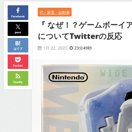
IT・家電・自動車
Facebook
『 なぜ！？ゲームボーイ
post
についてTwitterの反応
23分49秒
1月 22, 2023
はてブ
Pocket
Feedly