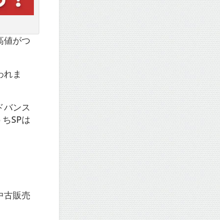
高値がつ
われま
ドバンス
うちSPは
中古販売