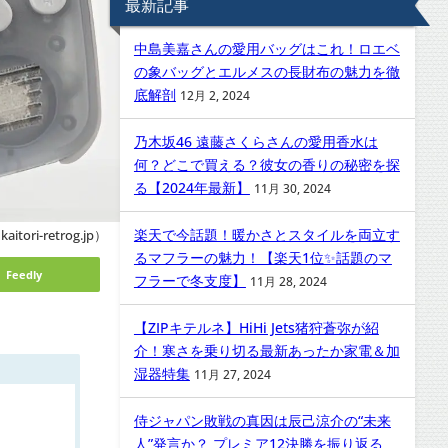
最新記事
中島美嘉さんの愛用バッグはこれ！ロエベ
の象バッグとエルメスの長財布の魅力を徹
底解剖
12月 2, 2024
乃木坂46 遠藤さくらさんの愛用香水は
何？どこで買える？彼女の香りの秘密を探
る【2024年最新】
11月 30, 2024
itori-retrog.jp）
楽天で今話題！暖かさとスタイルを両立す
るマフラーの魅力！【楽天1位✨話題のマ
Feedly
フラーで冬支度】
11月 28, 2024
【ZIPキテルネ】HiHi Jets猪狩蒼弥が紹
介！寒さを乗り切る最新あったか家電＆加
湿器特集
11月 27, 2024
侍ジャパン敗戦の真因は辰己涼介の“未来
人”発言か？ プレミア12決勝を振り返る