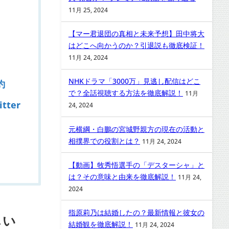
11月 25, 2024
【マー君退団の真相と未来予想】田中将大
はどこへ向かうのか？引退説も徹底検証！
11月 24, 2024
NHKドラマ「3000万」見逃し配信はどこ
約
で？全話視聴する方法を徹底解説！
11月
ter
24, 2024
元横綱・白鵬の宮城野親方の現在の活動と
相撲界での役割とは？
11月 24, 2024
【動画】牧秀悟選手の「デスターシャ」と
は？その意味と由来を徹底解説！
11月 24,
2024
指原莉乃は結婚したの？最新情報と彼女の
しい
結婚観を徹底解説！
11月 24, 2024