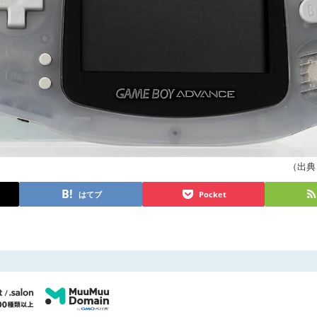
（出典 ka
はてブ
Pocket