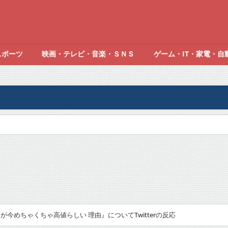
スポーツ
映画・テレビ・音楽・ＳＮＳ
ゲーム・IT・家電・自
今めちゃくちゃ高値らしい 理由』についてTwitterの反応