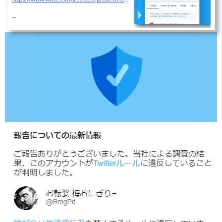
明示
...