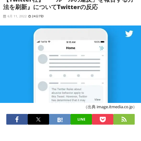
法を刷新』についてTwitterの反応
6月 11, 2022
24分7秒
（出典 image.itmedia.co.jp）
LINE