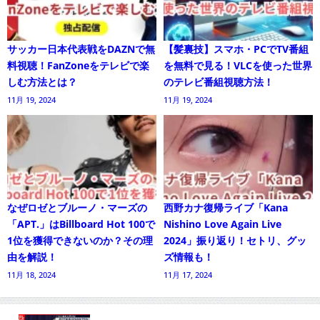
サッカー日本代表戦をDAZNで無
【髪裏技】スマホ・PCでTV番組
料視聴！FanZoneをテレビで楽
を無料で見る！VLCを使った世界
しむ方法とは？
のテレビ番組視聴方法！
11月 19, 2024
11月 19, 2024
なぜロゼとブルーノ・マーズの
西野カナ復帰ライブ「Kana
「APT.」はBillboard Hot 100で
Nishino Love Again Live
1位を獲得できないのか？その理
2024」振り返り！セトリ、グッ
由を解説！
ズ情報も！
11月 18, 2024
11月 17, 2024