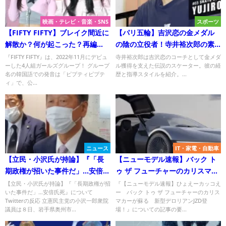
映画・テレビ・音楽・SNS
スポーツ
【FIFTY FIFTY】ブレイク間近に
【パリ五輪】吉沢恋の金メダル
解散か？何が起こった？再編
の陰の立役者！寺井裕次郎の素
も！
顔と功績
『FIFTY FIFTY』は、2022年11月にデビュ
寺井裕次郎は吉沢恋のコーチとして金メダ
ーした4人組ガールズグループ！ グループ
ル獲得を支えた伝説のスケーター。彼の経
名の韓国語での発音は「ピプティピプテ
歴と指導スタイルを紹介。...
ィ」で、公...
ニュース
IT・家電・自動車
【立民・小沢氏が持論】『「長
【ニューモデル速報】バック ト
期政権が招いた事件だ」…安倍氏
ゥ ザ フューチャーのカリスマカ
死』についてTwitterの反応
ーが蘇る 新型デロリアンJZD登
【立民・小沢氏が持論】『「長期政権が招
『【ニューモデル速報】ひょえーカッコえ
いた事件だ」…安倍氏死』について
ー バック トゥ ザ フューチャーのカリス
場！
Twitterの反応 立憲民主党の小沢一郎衆院
マカーが蘇る 新型デロリアンJZD登
議員は８日、岩手県奥州市...
場！』についての記事の要...