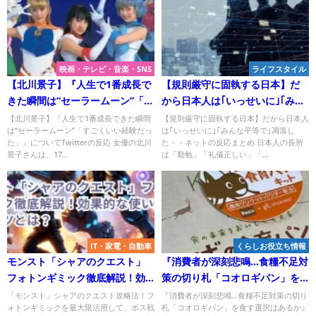
映画・テレビ・音楽・SNS
ライフスタイル
【北川景子】『人生で1番成長で
【規則厳守に固執する日本】だ
きた瞬間は“セーラームーン”「す
から日本人は｢いっせいに｣｢みん
ごくいい経験だった」』につい
な平等で｣凋落した？
【北川景子】『人生で1番成長できた瞬間
【規則厳守に固執する日本】だから日本人
は“セーラームーン”「すごくいい経験だっ
は｢いっせいに｣｢みんな平等で｣凋落し
て
た」』についてTwitterの反応 女優の北川
た・・ネットの反応まとめ 日本人の長所
景子さんは、17...
は「勤勉」「礼儀正しい」「...
IT・家電・自動車
くらしお役立ち情報
モンスト「シャアのクエスト」
『消費者が深刻悲鳴…食糧不足対
フォトンギミック徹底解説！効
策の切り札「コオロギパン」を
果的な使い方と攻略のコツと
食す選択はあるか』についてニ
「モンスト」シャアのクエスト攻略法！フ
『消費者が深刻悲鳴…食糧不足対策の切り
ォトンギミックを最大限活用して、ボス戦
札「コオロギパン」を食す選択はあるか』
は？
コニコニュースコメントまとめ