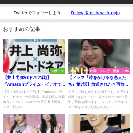
Twitterでフォローしよう
Follow @mishmash_dojo
おすすめの記事
スポーツ
映画・テレビ・音楽・SNS
【井上尚弥VSドネア戦]】
【ドラマ『時をかけるな恋人た
『Amazonプライム・ビデオで
ち』第7話】放送された？再放送
独占配信 新規顧客の獲得狙
はいつ？を調査！
【井上尚弥VSドネア戦]】『Amazonプラ
ドラマ『時をかけるな恋人たち』の7話は
イム・ビデオで独占配信 新規顧客の獲得
録画できなかった！ 放送されたのか？見
う』について
狙う』についてTwitterの反応 井上尚弥、
逃し配信も調べます。 フジテレビのドラ
ドネア戦がA...
マ『時をかけるな恋人たち』...