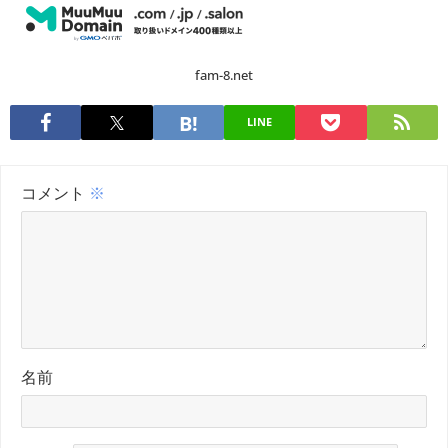
fam-8.net
LINE
コメント
※
名前