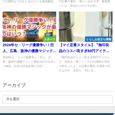
での勝利をつかむためのコツを徹底解説...
の記事の要約 製パン会社大手・敷島製
パンは、昆虫のコオロギの粉...
スポーツ
くらしお役立ち情報
2024年セ・リーグ優勝争い！巨
【マイ定番スタイル】『無印良
人、広島、阪神の優勝マジック
品のコスパ良すぎ80円アイテム
が最短で点灯するのはいつ？
で、水垢を一掃！シンクの大掃
2024年セ・リーグ優勝争い！巨人、広
『無印良品のコスパ良すぎ80円アイテム
島、阪神の優勝マジック最短点灯日を詳し
で、水垢を一掃！シンクの大掃除が10分
除が10分で終わった！』につい
く解説。注目の試合結果に注目！...
で終わったよ』の記事の要約 大掃除で厄
て!
介なのが、水回り。 特に水...
アーカイブ