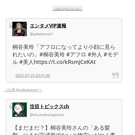
（出典 brgsw719.com）
エンタメVIP速報
@yabekame1
桐谷美玲「アフロになってより小顔に見ら
れたいの」#桐谷美玲 #アフロ #外人 #モデ
ル #美人https://t.co/kRsmJCeKAt
2022-07-25 22:31:09
（出典 @yabekame1）
注目トピックスch
@chumokutopicsch
【まだまだ？】桐谷美玲さんの「ある髪
型」にまだ完成形でないと物言いがつく事