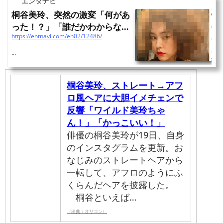
エンタナビ
桐谷美玲、突然の激変「何があ
った！？」「誰だかわからな
https://entnavi.com/en02/12486/
い」「早く元に戻ってほ...
...
桐谷美玲、ストレート→アフ
ロ風ヘアに大胆イメチェンで
反響「ワイルド美玲ちゃ
ん！」「かっこいい！」
俳優の桐谷美玲が19日、自身
のインスタグラムを更新。お
なじみのストレートヘアから
一転して、アフロのようにふ
くらんだヘアを披露した。
桐谷といえば…
（出典：オリコン）