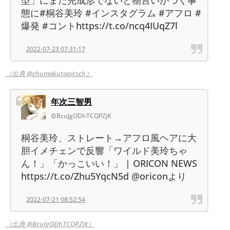
態に#桐谷美玲 #インスタグラム #アフロ #
爆発 #コントhttps://t.co/ncq4IUqZ7l
2022-07-23 07:31:17
（出典 @chumokutopicsch）
年次三智男
@BcuJgODhTCQPZjK
桐谷美玲、ストレート→アフロ風ヘアに大
胆イメチェンで反響「ワイルド美玲ちゃ
ん！」「かっこいい！」 | ORICON NEWS
https://t.co/Zhu5YqcN5d @oriconより
2022-07-21 08:52:54
（出典 @BcuJgODhTCQPZjK）