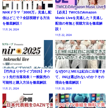
NHKドラマ「3000万」見逃し配
【必見】TWICEのAmazon
信はどこで？全話視聴する方法
Music Liveを見逃した？見逃し
を徹底解説！
配信の有無と視聴方法を徹底解
説！
11月 24, 2024
11月 22, 2024
【竹内まりやライブ2025】チケ
なぜJO1とME:Iは紅白に出場でき
ット先行当落発表！一般販売の
て、INIは選ばれないのか？その
可能性と購入方法を徹底解説
理由を徹底解説！
11月 21, 2024
11月 20, 2024