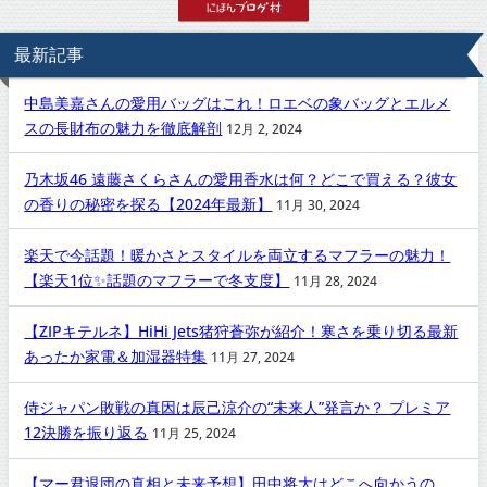
最新記事
中島美嘉さんの愛用バッグはこれ！ロエベの象バッグとエルメ
スの長財布の魅力を徹底解剖
12月 2, 2024
乃木坂46 遠藤さくらさんの愛用香水は何？どこで買える？彼女
の香りの秘密を探る【2024年最新】
11月 30, 2024
楽天で今話題！暖かさとスタイルを両立するマフラーの魅力！
【楽天1位✨話題のマフラーで冬支度】
11月 28, 2024
【ZIPキテルネ】HiHi Jets猪狩蒼弥が紹介！寒さを乗り切る最新
あったか家電＆加湿器特集
11月 27, 2024
侍ジャパン敗戦の真因は辰己涼介の“未来人”発言か？ プレミア
12決勝を振り返る
11月 25, 2024
【マー君退団の真相と未来予想】田中将大はどこへ向かうの