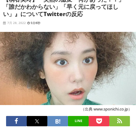
「誰だかわからない」「早く元に戻ってほし
い」』についてTwitterの反応
7月 28, 2022
5分8秒
（出典 www.sponichi.co.jp）
LINE