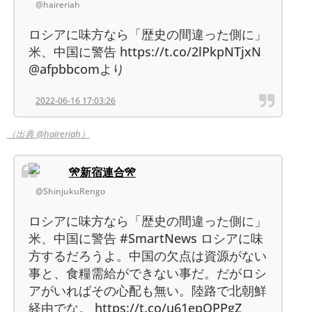
@haireriah
ロシアに味方なら「歴史の間違った側に」
米、中国に警告 https://t.co/2lPkpNTjxN
@afpbbcomより
2022-06-16 17:03:26
（出典 @haireriah）
🎌新宿連合🎌
@ShinjukuRengo
ロシアに味方なら「歴史の間違った側に」
米、中国に警告 #SmartNews ロシアに味
方するだろうよ。中国の欠点は資源がない
事と、食糧需給ができない事だ。だがロシ
アがいればその心配も無い。陸路で北朝鮮
経由でな。 https://t.co/u61epQPPgZ