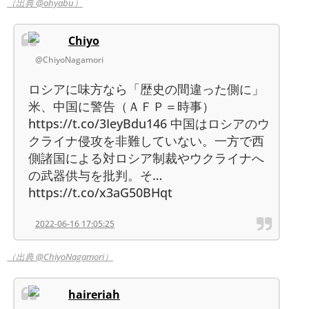
（出典 @ohyabu）
Chiyo
@ChiyoNagamori
ロシアに味方なら「歴史の間違った側に」
米、中国に警告（ＡＦＰ＝時事）
https://t.co/3IeyBdu146 中国はロシアのウ
クライナ侵攻を非難していない。一方で西
側諸国による対ロシア制裁やウクライナへ
の武器供与を批判。そ…
https://t.co/x3aG50BHqt
2022-06-16 17:05:25
（出典 @ChiyoNagamori）
haireriah