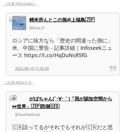
（出典 @Zicutake）
精米所んとこの孫@上福島🇯🇵
@Dora_9
ロシアに味方なら「歴史の間違った側に」
米、中国に警告 - 記事詳細｜Infoseekニュ
ース https://t.co/HqDuNsR5fG
2022-06-16 17:35:39
（出典 @Dora_9）
がばちゃん(´･∀･｀)「我が認知空間から
👀世界」🇯🇵西側🇺🇸
@GaaVaaGriva
🇨🇳誤ってるがそれでもそれが🇨🇳だと思