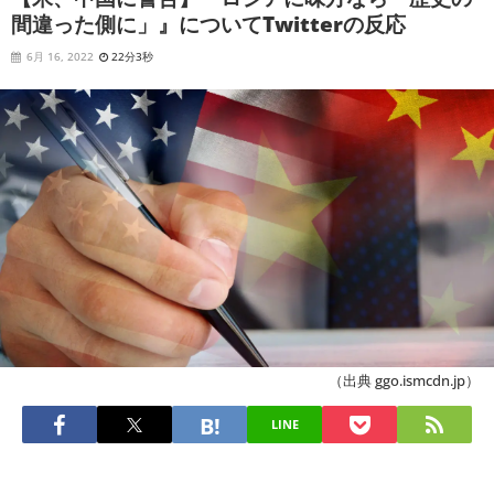
間違った側に」』についてTwitterの反応
6月 16, 2022
22分3秒
（出典 ggo.ismcdn.jp）
LINE