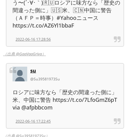
う〜(´･∀･｀)🇷🇺ロシアに味方なら「歴史の
間違った側に」🇺🇸米、🇨🇳中国に警告
（ＡＦＰ＝時事）#Yahooニュース
https://t.co/AZ6Yl1bbaF
2022-06-16 17:28:56
（出典 @GaaVaaGriva）
su
@Su39581973Su
ロシアに味方なら「歴史の間違った側に」
米、中国に警告 https://t.co/7LfoGmZ6pT
via @afpbbcom
2022-06-16 17:22:45
（出典 @Su39581973Su）