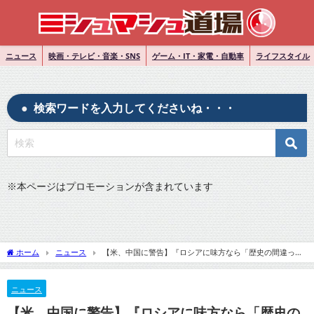
ニュース
映画・テレビ・音楽・SNS
ゲーム・IT・家電・自動車
ライフスタイル
検索ワードを入力してくださいね・・・
※
本ページはプロモーションが含まれています
ホーム
ニュース
【米、中国に警告】『ロシアに味方なら「歴史の間違った
側に」』についてTwitterの反応
ニュース
【米、中国に警告】『ロシアに味方なら「歴史の