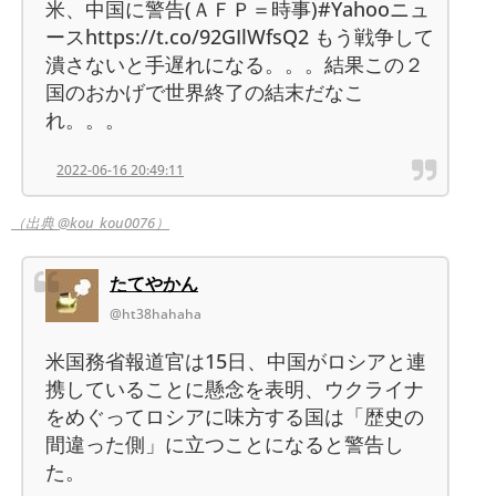
米、中国に警告(ＡＦＰ＝時事)#Yahooニュ
ースhttps://t.co/92GIlWfsQ2 もう戦争して
潰さないと手遅れになる。。。結果この２
国のおかげで世界終了の結末だなこ
れ。。。
2022-06-16 20:49:11
（出典 @kou_kou0076）
たてやかん
@ht38hahaha
米国務省報道官は15日、中国がロシアと連
携していることに懸念を表明、ウクライナ
をめぐってロシアに味方する国は「歴史の
間違った側」に立つことになると警告し
た。