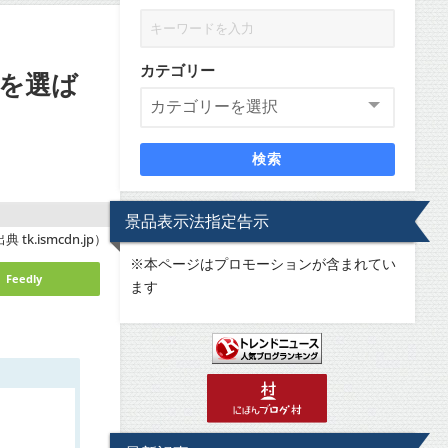
カテゴリー
を選ば
検索
景品表示法指定告示
典 tk.ismcdn.jp）
※
本ページはプロモーションが含まれてい
Feedly
ます