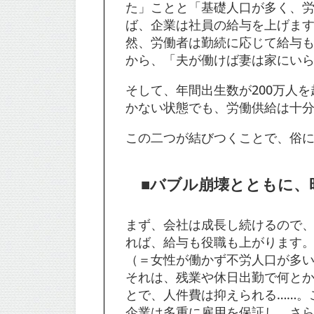
た」ことと「基礎人口が多く、
ば、企業は社員の給与を上げま
然、労働者は勤続に応じて給与
から、「夫が働けば妻は家にい
そして、年間出生数が200万人
かない状態でも、労働供給は十
この二つが結びつくことで、俗
■バブル崩壊とともに、
まず、会社は成長し続けるので
れば、給与も役職も上がります
（＝女性が働かず不労人口が多
それは、残業や休日出勤で何と
とで、人件費は抑えられる……。
企業は多重に雇用を保証し、さ