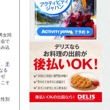
男女同
社会で
染み込
て、
子
なる
ーゼ
」こそ
に性別