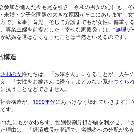
社会参加が進んだ今も尾を引き、令和の男女の心にも、そ
婚・未婚・少子化問題の大きな原因がそこにあります。女
一方で、家事、育児、そして介護までもが女性に偏重す
、専業主婦を前提とした「幸せな家庭像」は、“
無理ゲ
性が結婚を選ばなくなったことは当然といえるのです。
出構造
、
昭和の女
性たちは、「お嫁さん」になることが、人生
ろえ、「女性をお嫁さんに誘う」よどみない系がつ
くら
れに抗うことなどできません。
の社会構造が、
1990年代
にあっけなく壊れていきます。
壊
です。
われたにもかかわらず、性別役割分担が幅を利かせ、「
けた理由は、「経済成長が順調で、労働者への分配が多