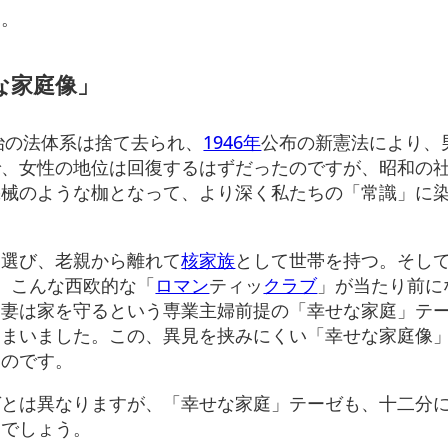
す。
な家庭像」
治の法体系は捨て去られ、
1946年
公布の新憲法により、
で、女性の地位は回復するはずだったのですが、昭和の
機械のような枷となって、より深く私たちの「常識」に
を選び、老親から離れて
核家族
として世帯を持つ。そし
。こんな西欧的な「
ロマン
ティッ
クラブ
」が当たり前に
、妻は家を守るという専業主婦前提の「幸せな家庭」テ
しまいました。この、異見を挟みにくい「幸せな家庭像
くのです。
ゼとは異なりますが、「幸せな家庭」テーゼも、十二分
るでしょう。