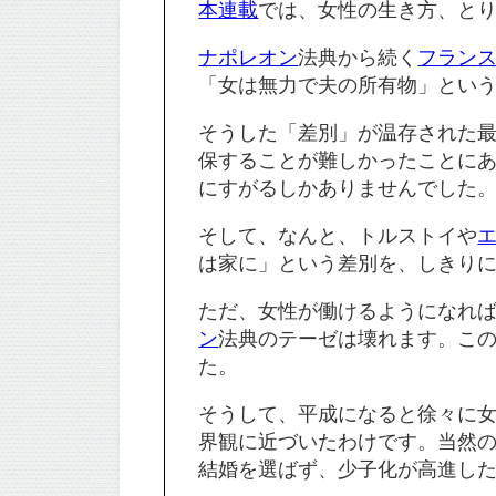
本連載
では、女性の生き方、と
ナポレオン
法典から続く
フラン
「女は無力で夫の所有物」という
そうした「差別」が温存された
保することが難しかったことに
にすがるしかありませんでした
そして、なんと、トルストイや
は家に」という差別を、しきり
ただ、女性が働けるようになれ
ン
法典のテーゼは壊れます。こ
た。
そうして、平成になると徐々に
界観に近づいたわけです。当然
結婚を選ばず、少子化が高進した