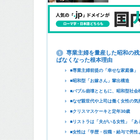
専業主婦を量産した昭和の残
1
ばなくなった根本理由
■専業主婦前提の「幸せな家庭像」
■昭和型「お嫁さん」輩出構造
■バブル崩壊とともに、昭和型社会
■なぜ親世代や上司は働く女性の気
■クリスマスケーキと定年30歳
■リストラは「夫がいる女性」「あ
■女性は「学歴・役職・給与で男性