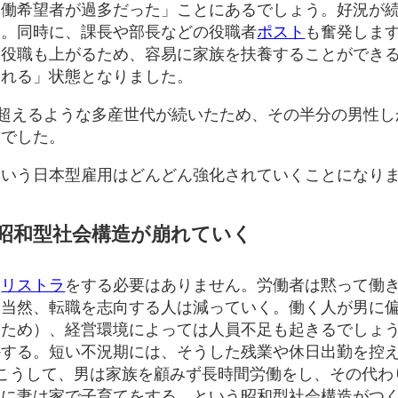
労働希望者が過多だった」ことにあるでしょう。好況が
す。同時に、課長や部長などの役職者
ポスト
も奮発しま
も役職も上がるため、容易に家族を扶養することができ
られる」状態となりました。
を超えるような多産世代が続いたため、その半分の男性し
分でした。
にいう日本型雇用はどんどん強化されていくことになり
昭和型社会構造が崩れていく
、
リストラ
をする必要はありません。労働者は黙って働
。当然、転職を志向する人は減っていく。働く人が男に
いため）、経営環境によっては人員不足も起きるでしょ
かする。短い不況期には、そうした残業や休日出勤を控
こうして、男は家族を顧みず長時間労働をし、その代わ
らに妻は家で子育てをする、という昭和型社会構造がつ