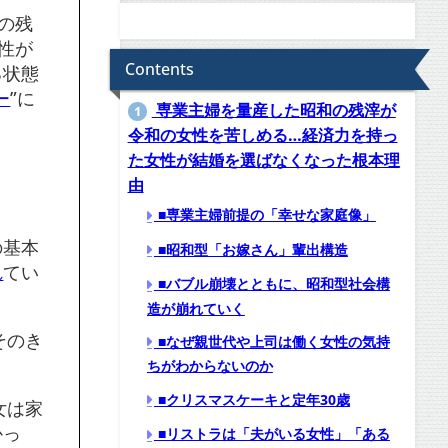
の残
性が
Contents
る状態
ー
”に
専業主婦を量産した昭和の残滓が
1
令和の女性を苦しめる…経済力を持っ
た女性が結婚を選ばなくなった根本理
由
■専業主婦前提の「幸せな家庭像」
の基本
■昭和型「お嫁さん」輩出構造
れ
てい
■バブル崩壊とともに、昭和型社会構
造が崩れていく
そのき
■なぜ親世代や上司は働く女性の気持
ちがわからないのか
■クリスマスケーキと定年30歳
女は家
かっ
■リストラは「夫がいる女性」「ある