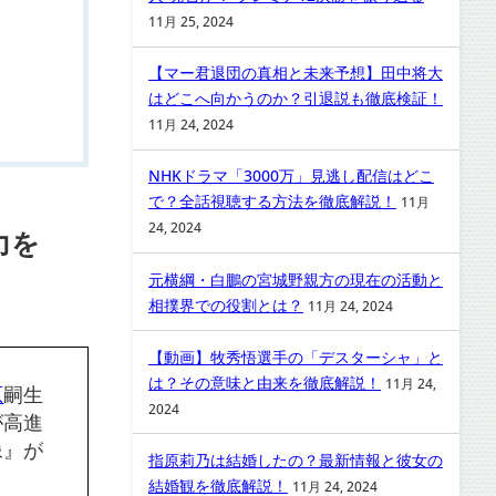
11月 25, 2024
【マー君退団の真相と未来予想】田中将大
はどこへ向かうのか？引退説も徹底検証！
11月 24, 2024
NHKドラマ「3000万」見逃し配信はどこ
で？全話視聴する方法を徹底解説！
11月
24, 2024
力を
元横綱・白鵬の宮城野親方の現在の活動と
相撲界での役割とは？
11月 24, 2024
【動画】牧秀悟選手の「デスターシャ」と
は？その意味と由来を徹底解説！
11月 24,
原
嗣生
2024
が高進
像』が
指原莉乃は結婚したの？最新情報と彼女の
結婚観を徹底解説！
11月 24, 2024