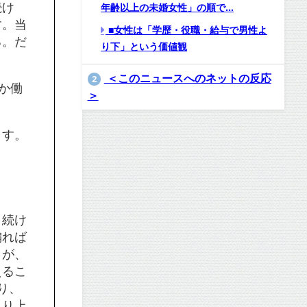
続け
年齢以上の未婚女性」の順で…
す。当
■女性は「学歴・役職・給与で男性よ
る。だ
り下」という価値観
＜このニュースへのネットの反応
2
か働
＞
ます。
き続け
偏れば
うが、
えるこ
り、
くり上