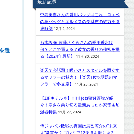
最新記事
中島美嘉さんの愛用バッグはこれ！ロエベ
の象バッグとエルメスの長財布の魅力を徹
底解剖
12月 2, 2024
乃木坂46 遠藤さくらさんの愛用香水は
何？どこで買える？彼女の香りの秘密を探
を選
る【2024年最新】
11月 30, 2024
楽天で今話題！暖かさとスタイルを両立す
るマフラーの魅力！【楽天1位✨話題のマ
フラーで冬支度】
11月 28, 2024
【ZIPキテルネ】HiHi Jets猪狩蒼弥が紹
介！寒さを乗り切る最新あったか家電＆加
湿器特集
11月 27, 2024
侍ジャパン敗戦の真因は辰己涼介の“未来
人”発言か？ プレミア12決勝を振り返る