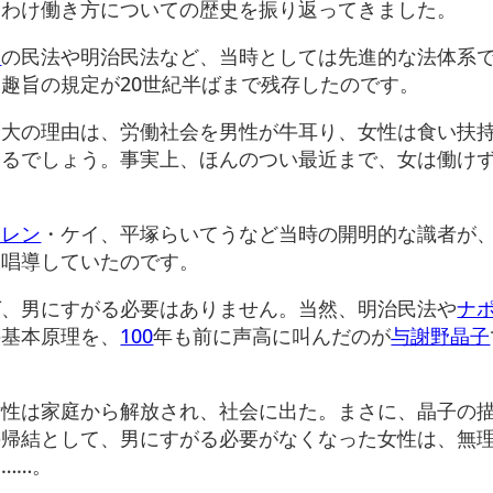
りわけ働き方についての歴史を振り返ってきました。
ス
の民法や明治民法など、当時としては先進的な法体系
趣旨の規定が20世紀半ばまで残存したのです。
最大の理由は、労働社会を男性が牛耳り、女性は食い扶
あるでしょう。事実上、ほんのつい最近まで、女は働け
。
エレン
・ケイ、平塚らいてうなど当時の開明的な識者が
に唱導していたのです。
ば、男にすがる必要はありません。当然、明治民法や
ナ
の基本原理を、
100
年も前に声高に叫んだのが
与謝野晶子
女性は家庭から解放され、社会に出た。まさに、晶子の
の帰結として、男にすがる必要がなくなった女性は、無
……。