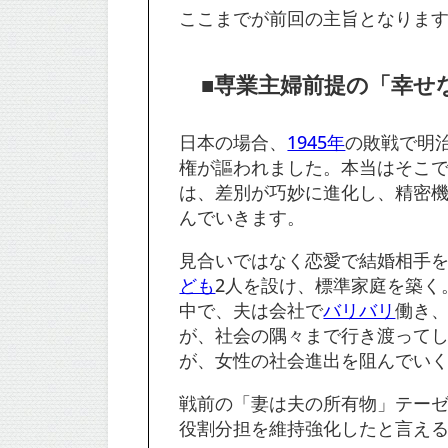
ここまでが前回の主旨となりま
■専業主婦前提の「幸せ
日本の場合、
1945年
の敗戦で明
権が謳われました。本当はそこ
は、差別が巧妙に進化し、精密
んでいきます。
見合いではなく恋愛で結婚相手
ども
2人を設け、標準家庭を築く
中で、夫は会社で
バリバリ
働き
が、社会の隅々まで行き渡って
が、女性の社会進出を阻んでい
戦前の「妻は夫の所有物」テー
役割分担を維持強化したと言え