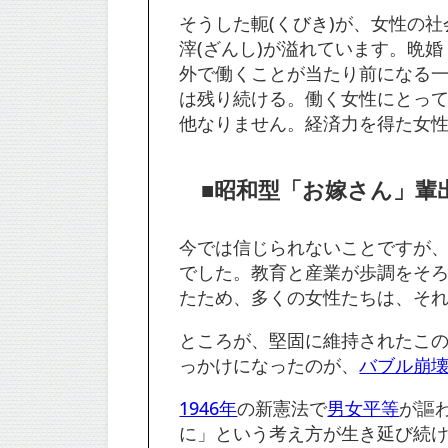
そうした軛(くびき)が、女性の
滓(ざんし)が溢れています。晩
外で働くことが当たり前になる
は残り続ける。働く女性にとって
他なりません。経済力を得た女
■昭和型「お嫁さん」輩
今では信じられないことですが
でした。教育と産業が歩調をそ
たため、多くの女性たちは、そ
ところが、堅固に維持されたこ
っかけになったのが、
バブル崩
1946年
の新憲法で
男女平等
が謳
に」という考え方が生き延び続