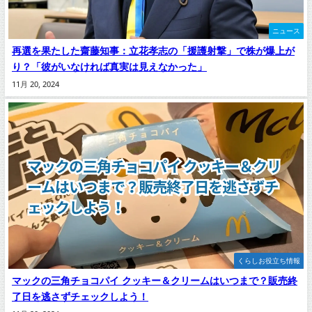
ニュース
再選を果たした齋藤知事：立花孝志の「援護射撃」で株が爆上が
り？「彼がいなければ真実は見えなかった」
11月 20, 2024
くらしお役立ち情報
マックの三角チョコパイ クッキー＆クリームはいつまで？販売終
了日を逃さずチェックしよう！