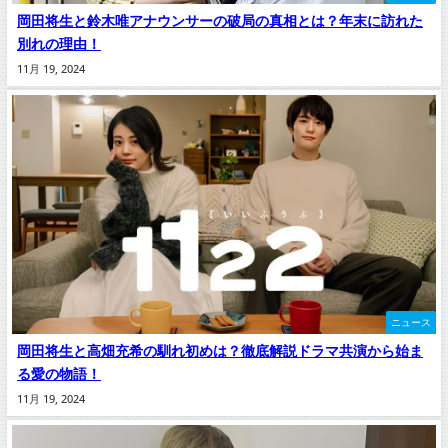
岡田将生と鈴木唯アナウンサーの破局の真相とは？年末に訪れた
別れの理由！
11月 19, 2024
ニュース
岡田将生と高畑充希の馴れ初めは？徹底解説ドラマ共演から始ま
る愛の物語！
11月 19, 2024