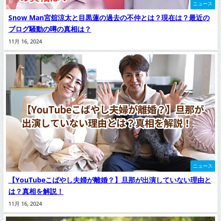
ニュース
Snow Man宮舘涼太と目黒蓮の過去の不仲とは？現在は？最近の
ブログ騒動の噂の真相は？
11月 16, 2024
ニュース
【YouTubeこばやし夫婦が離婚？】旦那が出演していない理由と
は？真相を解説！
11月 16, 2024