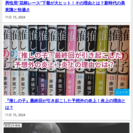
男性用“花柄レース”下着が大ヒット！その理由とは？新時代の美
意識と快適さ
11月 15, 2024
ニュース
『推しの子』最終回が引き起こした予想外の炎上！炎上の理由と
は？
11月 15, 2024