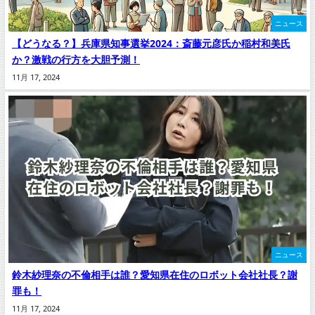
ニュース
【どうなる？】兵庫県知事選挙2024：斎藤元彦氏か稲村和美氏
か？激戦の行方を大胆予測！
11月 17, 2024
ニュース
鈴木紗理奈の不倫相手は誰？愛知県在住のロボット会社社長？謝
罪も！
11月 17, 2024