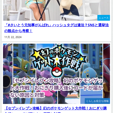
ニュース
「#さいとう元知事がんばれ」ハッシュタグは違法？SNSと選挙法
の観点から考察！
11月 22, 2024
くらしお役立ち情報
【セブンイレブン攻略】幻のポケモンゲット大作戦！おにぎり購