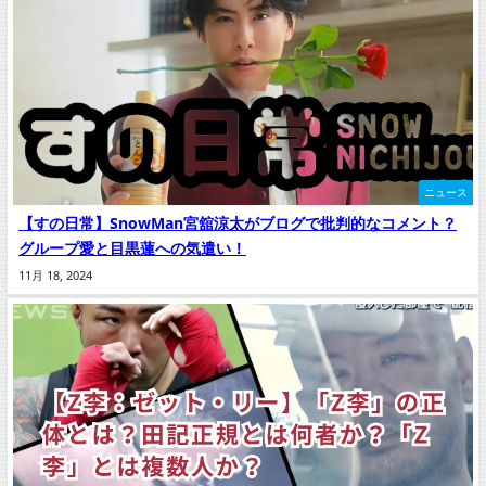
ニュース
【すの日常】SnowMan宮舘涼太がブログで批判的なコメント？
グループ愛と目黒蓮への気遣い！
11月 18, 2024