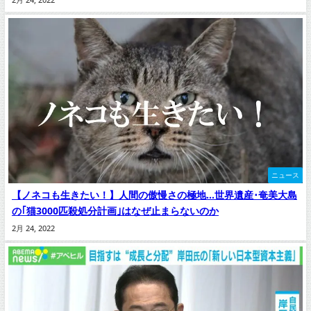
ニュース
【ノネコも生きたい！】人間の傲慢さの極地…世界遺産･奄美大島
の｢猫3000匹殺処分計画｣はなぜ止まらないのか
2月 24, 2022