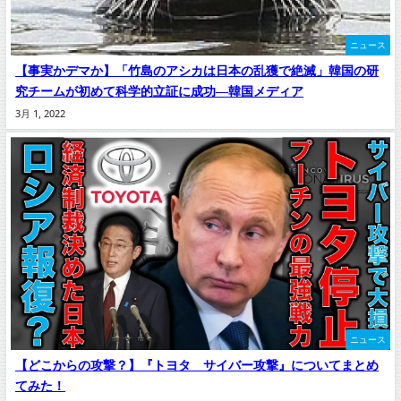
ニュース
【事実かデマか】「竹島のアシカは日本の乱獲で絶滅」韓国の研
究チームが初めて科学的立証に成功―韓国メディア
3月 1, 2022
ニュース
【どこからの攻撃？】『トヨタ サイバー攻撃』についてまとめ
てみた！