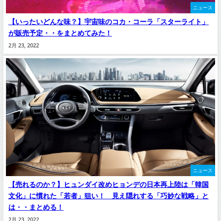
ニュース
【いったいどんな味？】宇宙味のコカ・コーラ「スターライト」
が販売予定・・をまとめてみた！
2月 23, 2022
ニュース
【売れるのか？】ヒュンダイ改めヒョンデの日本再上陸は「韓国
文化」に慣れた「若者」狙い！ 見え隠れする「巧妙な戦略」と
は・・まとめる！
2月 23, 2022