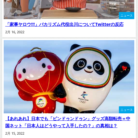
ニュース
「家事ヤロウ!!!」バカリズム代役出川についてTwitterの反応
2月 16, 2022
ニュース
【あれあれ】日本でも「ビンドゥンドゥン」グッズ高額転売＝中
国ネット「日本人はどうやって入手したの？」の真相は？
2月 15, 2022