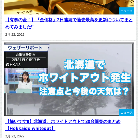
ニュース
【有事の金！】『金価格』2日連続で過去最高を更新についてまと
めてみました‼
2月 22, 2022
ニュース
【怖いです‼】北海道、ホワイトアウトで80台衝突のまとめ
【Hokkaido whiteout】
2月 22, 2022