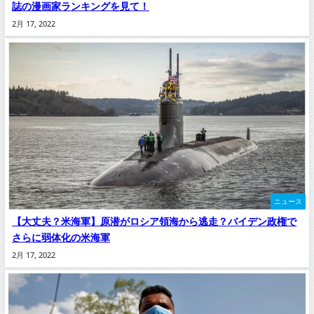
誌の漫画家ランキングを見て！
2月 17, 2022
ニュース
【大丈夫？米海軍】原潜がロシア領海から逃走？バイデン政権で
さらに弱体化の米海軍
2月 17, 2022