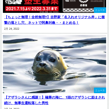
ニュース
【ちょっと無理！全然無理!!】吉野家「名入れオリジナル丼」に衝
撃の落とし穴、ネットで阿鼻叫喚・・まとめる！
2月 24, 2022
ニュース
【アザラシさんに感謝！】極寒の海に、1頭のアザラシに励まされ
続け、無事生還転落した男性
2月 24, 2022