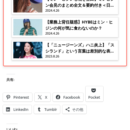
ン会見のまとめ全文＆要約付き＜日本
2024.4.26
語翻訳＞！
【業務上背任疑惑】HYBEはミン・ヒ
ジンの何が気に食わないのか？
2024.4.26
【「ニュージーンズ」ハニ炎上】「ス
シランド」という言葉は差別的な表現
2023.8.26
か？
共有:
Pinterest
X
Facebook
Pocket
LinkedIn
Tumblr
その他
いいね: