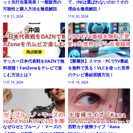
ット先行当落発表！一般販売の
て、INIは選ばれないのか？その
可能性と購入方法を徹底解説
理由を徹底解説！
11月 21, 2024
11月 20, 2024
サッカー日本代表戦をDAZNで無
【髪裏技】スマホ・PCでTV番組
料視聴！FanZoneをテレビで楽
を無料で見る！VLCを使った世界
しむ方法とは？
のテレビ番組視聴方法！
11月 19, 2024
11月 19, 2024
なぜロゼとブルーノ・マーズの
西野カナ復帰ライブ「Kana