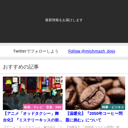
最新情報をお届けします
Twitterでフォローしよう
Follow @mishmash_dojo
おすすめの記事
映画・テレビ・音楽・SNS
時事・ビジネス
【アニメ「オッドタクシー」舞
【温暖化】『2050年コーヒー問
台化】『ミステリーキッスの前
題に挑む』について
日譚描く』について
【アニメ「オッドタクシー」舞台化】『ミ
【温暖化】『2050年コーヒー問題に挑