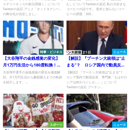
ステリーキッスの前日譚描く』について
む』についてTwitterの反応 私の大好きな
Twitterの反応 アニメ「オッドタクシー」
コーヒーの話です。 意外と知らないコー
の舞台化が決定しまし...
ヒーの課題「205...
時事・ビジネス
ニュース
【大谷翔平の金銭感覚の変化】
【解説】『プーチン大統領は“止
月1万円生活から180度転換！そ
まる”？ ロシア国内で動員反
の理由は？
発 専門家「もはやロシアは終
大谷翔平選手の金銭感覚の変化を徹底解
【解説】『プーチン大統領は“止まる”？
剖。月1万円生活から豪邸購入までの軌跡
ロシア国内で動員反発 専門家「もはやロ
わりにしか…」』について
を紹介します。...
シアは終わりにしか…」』について
Twitterの反応
Twitterの反応 プーチン...
スポーツ
ニュース