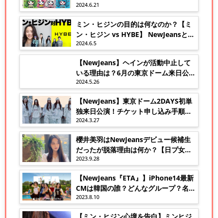
2024.6.21
説！
ミン・ヒジンの目的は何なのか？【ミ
ン・ヒジン vs HYBE】 NewJeansと
2024.6.5
ADORの未来を巡る対立！
【NewJeans】ヘインが活動中止して
いる理由は？6月の東京ドーム来日公演
2024.5.26
はどうなる？
【NewJeans】東京ドーム2DAYS初単
独来日公演！チケット申し込み手順を
2024.3.27
解説！
櫻井美羽はNewJeansデビュー候補生
だったが脱落理由は何か？【日プ女
2023.9.28
子】
【NewJeans『ETA』】iPhone14最新
CMは韓国の誰？どんなグループ？名前
2023.8.10
は？日本人は？『ETA』ってどんな意
味？
【ミン・ヒジン心境を告白】ミンヒジ