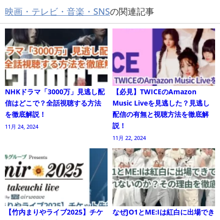
映画・テレビ・音楽・SNS
の関連記事
NHKドラマ「3000万」見逃し配
【必見】TWICEのAmazon
信はどこで？全話視聴する方法
Music Liveを見逃した？見逃し
を徹底解説！
配信の有無と視聴方法を徹底解
説！
11月 24, 2024
11月 22, 2024
【竹内まりやライブ2025】チケ
なぜJO1とME:Iは紅白に出場でき