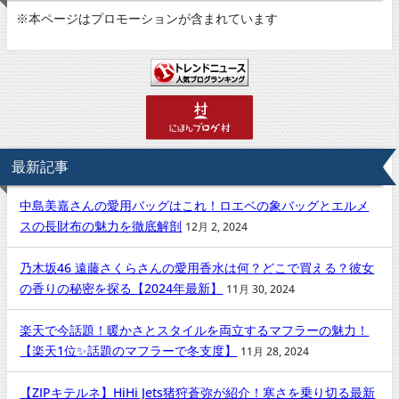
※
本ページはプロモーションが含まれています
最新記事
中島美嘉さんの愛用バッグはこれ！ロエベの象バッグとエルメ
スの長財布の魅力を徹底解剖
12月 2, 2024
乃木坂46 遠藤さくらさんの愛用香水は何？どこで買える？彼女
の香りの秘密を探る【2024年最新】
11月 30, 2024
楽天で今話題！暖かさとスタイルを両立するマフラーの魅力！
【楽天1位✨話題のマフラーで冬支度】
11月 28, 2024
【ZIPキテルネ】HiHi Jets猪狩蒼弥が紹介！寒さを乗り切る最新