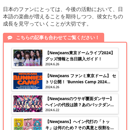
日本のファンにとっては、今後の活動において、日
本語の楽曲が増えることを期待しつつ、彼女たちの
成長を見守っていくことが大切です。
こちらの記事も合わせてご覧ください！
【NewJeans東京ドームライブ2024】
グッズ情報と当日購入ガイド！
2024.6.26
【NewJeans ファンミ東京ドーム】 セ
トリ公開！ ‘Bunnies Camp 2024
2024.6.26
Tokyo Dome’
【NewJeansのウサギ覆面ダンサー】
ヘインの代役は誰？あのバックダンサ
2024.6.22
ーか？
【NewJeans】へイン代打の「トッ
キ」は何のため？その真意と役割を解