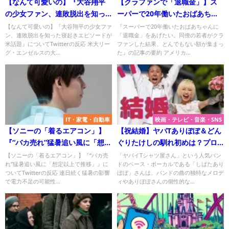
【なんて可愛いの】『大谷翔平
【クラファンで「退職金」】ス
の少女ファン、連敗脱出を知っ
ーパーで20年働いたおばあちゃ
た寝起きエピソードが米話題』
んに同僚の若者がクラファンで
【なんて可愛いの】『大谷翔平の少女ファ
『スーパーで20年働いたおばあちゃんに
ン、連敗脱出を知った寝起きエピソードが
「退職金」をあげたい。同僚の若者がクラ
について
「退職金」をあげた！・・人生
米話題』についてTwitterの反応 米大リー
ファンした結果、とんでもない額が集まっ
はこんなにもつらいものではな
グ・エンゼルスの大...
た』の記事の要約 アメリカ...
いはず
IT・家電・自動車
映画・テレビ・音楽・SNS
【ソニーの「着るエアコン」】
【祝結婚】ヤバTありぼぼ＆どん
『“バカ売れ”猛暑追い風に「想定
ぐりたけしの馴れ初めは？プロ
以上で推移」』についてTwitter
ポーズは？
【ソニーの「着るエアコン」】『“バカ売
「ヤバイTシャツ屋さん」という人気バン
れ”猛暑追い風に「想定以上で推移」』に
ドのベース・ボーカルである「しばたあり
の反応
ついてTwitterの反応 連日続く猛暑の影響
ぼぼ」さんは、バンドの曲の独特なメロデ
で電力不足の可能性...
ィやありぼぼさんの個性的な...