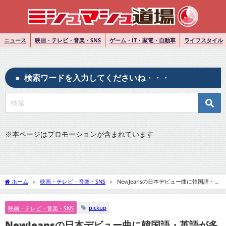
ニュース
映画・テレビ・音楽・SNS
ゲーム・IT・家電・自動車
ライフスタイル
検索ワードを入力してくださいね・・・
※
本ページはプロモーションが含まれています
ホーム
映画・テレビ・音楽・SNS
NewJeansの日本デビュー曲に韓国語・英
語が多い理由とは？NewJeansの戦略は？
pickup
映画・テレビ・音楽・SNS
NewJeansの日本デビュー曲に韓国語・英語が多