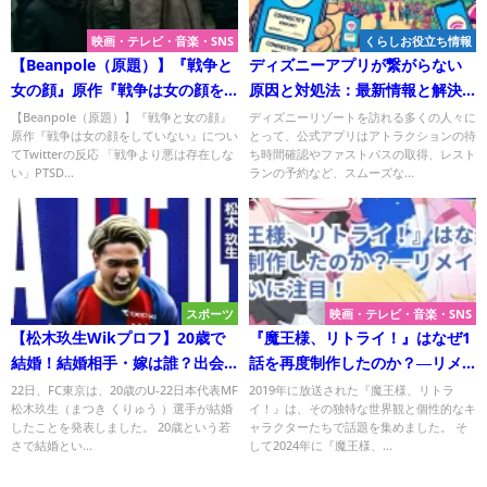
映画・テレビ・音楽・SNS
くらしお役立ち情報
【Beanpole（原題）】『戦争と
ディズニーアプリが繋がらない
女の顔』原作『戦争は女の顔を
原因と対処法：最新情報と解決
していない』について
策を徹底解説
【Beanpole（原題）】『戦争と女の顔』
ディズニーリゾートを訪れる多くの人々に
原作『戦争は女の顔をしていない』につい
とって、公式アプリはアトラクションの待
てTwitterの反応 「戦争より悪は存在しな
ち時間確認やファストパスの取得、レスト
い」PTSD...
ランの予約など、スムーズな...
スポーツ
映画・テレビ・音楽・SNS
【松木玖生Wikプロフ】20歳で
『魔王様、リトライ！』はなぜ1
結婚！結婚相手・嫁は誰？出会
話を再度制作したのか？―リメ
いや馴れ初めは？＜FC東京＞
イクと表現の違いに注目！
22日、FC東京は、20歳のU-22日本代表MF
2019年に放送された『魔王様、リトラ
松木玖生（まつき くりゅう ）選手が結婚
イ！』は、その独特な世界観と個性的なキ
したことを発表しました。 20歳という若
ャラクターたちで話題を集めました。 そ
さで結婚とい...
して2024年に『魔王様、...