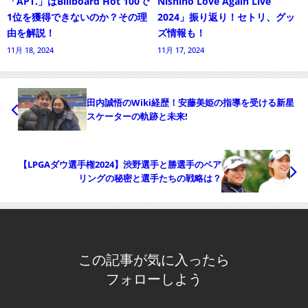
「APT.」はBillboard Hot 100で
Nishino Love Again Live
1位を獲得できないのか？その理
2024」振り返り！セトリ、グッ
由を解説！
ズ情報も！
11月 18, 2024
11月 17, 2024
田内誠悟のWiki経歴！安藤美姫の指導を受ける新星
スケーターの軌跡と未来!
【LPGAダウ選手権2024】渋野選手と勝選手のペア
リングの秘密と選手たちの戦略は？
この記事が気に入ったら
フォローしよう