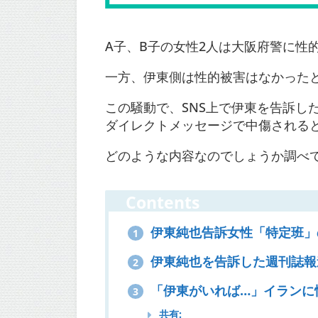
A子、B子の女性2人は大阪府警に性
一方、伊東側は性的被害はなかった
この騒動で、SNS上で伊東を告訴し
ダイレクトメッセージで中傷される
どのような内容なのでしょうか調べ
Contents
伊東純也告訴女性「特定班」
1
伊東純也を告訴した週刊誌報
2
「伊東がいれば…」イランに
3
共有: