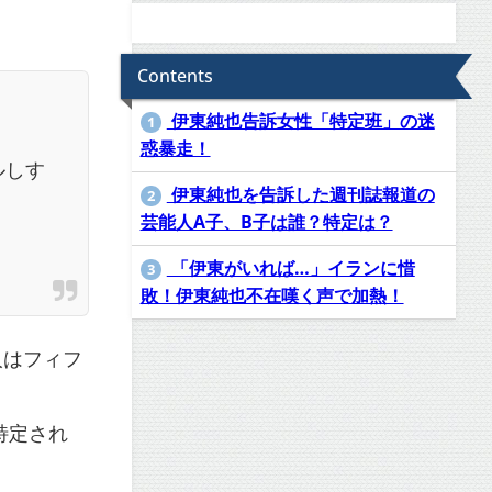
Contents
伊東純也告訴女性「特定班」の迷
1
惑暴走！
ルしす
伊東純也を告訴した週刊誌報道の
2
芸能人A子、B子は誰？特定は？
「伊東がいれば…」イランに惜
3
敗！伊東純也不在嘆く声で加熱！
人はフィフ
特定され