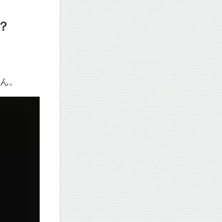
？
せん。