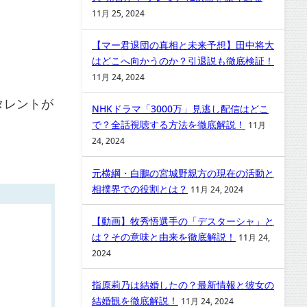
11月 25, 2024
【マー君退団の真相と未来予想】田中将大
はどこへ向かうのか？引退説も徹底検証！
11月 24, 2024
タレントが
NHKドラマ「3000万」見逃し配信はどこ
で？全話視聴する方法を徹底解説！
11月
24, 2024
元横綱・白鵬の宮城野親方の現在の活動と
相撲界での役割とは？
11月 24, 2024
【動画】牧秀悟選手の「デスターシャ」と
は？その意味と由来を徹底解説！
11月 24,
2024
指原莉乃は結婚したの？最新情報と彼女の
結婚観を徹底解説！
11月 24, 2024