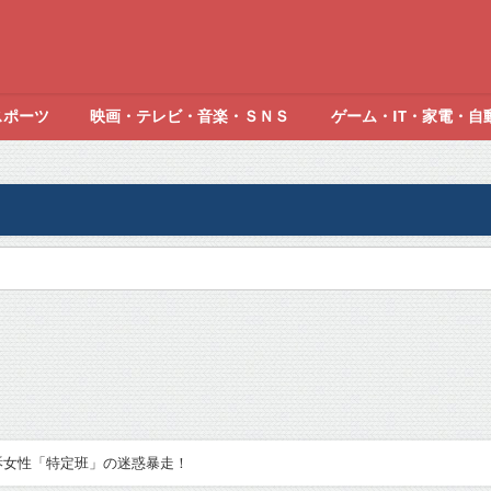
スポーツ
映画・テレビ・音楽・ＳＮＳ
ゲーム・IT・家電・自
訴女性「特定班」の迷惑暴走！