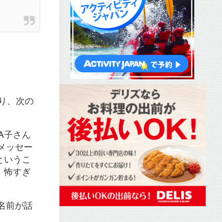
おり、次の
A子さん
メッセー
というこ
。怖すぎ
名前が話