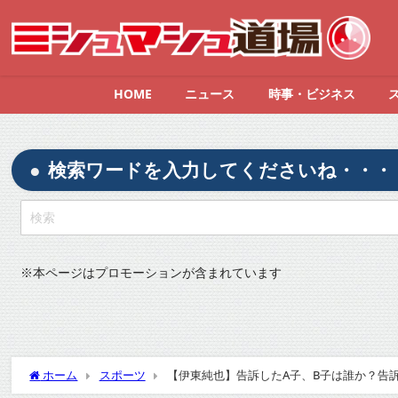
HOME
ニュース
時事・ビジネス
検索ワードを入力してくださいね・・・
※
本ページはプロモーションが含まれています
ホーム
スポーツ
【伊東純也】告訴したA子、B子は誰か？告