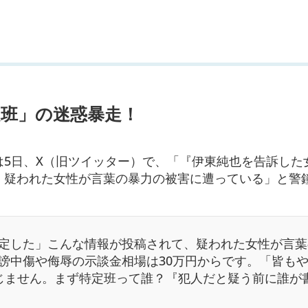
定班」の迷惑暴走！
は5日、X（旧ツイッター）で、「『伊東純也を告訴した
、疑われた女性が言葉の暴力の被害に遭っている」と警
定した」こんな情報が投稿されて、疑われた女性が言葉
謗中傷や侮辱の示談金相場は30万円からです。「皆も
じません。まず特定班って誰？『犯人だと疑う前に誰が