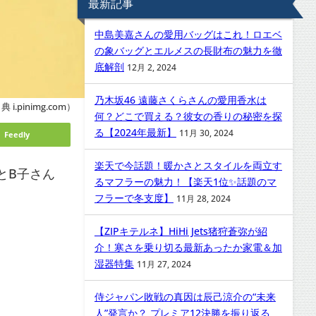
最新記事
中島美嘉さんの愛用バッグはこれ！ロエベ
の象バッグとエルメスの長財布の魅力を徹
底解剖
12月 2, 2024
乃木坂46 遠藤さくらさんの愛用香水は
 i.pinimg.com）
何？どこで買える？彼女の香りの秘密を探
る【2024年最新】
11月 30, 2024
Feedly
楽天で今話題！暖かさとスタイルを両立す
とB子さん
るマフラーの魅力！【楽天1位✨話題のマ
フラーで冬支度】
11月 28, 2024
【ZIPキテルネ】HiHi Jets猪狩蒼弥が紹
介！寒さを乗り切る最新あったか家電＆加
湿器特集
11月 27, 2024
侍ジャパン敗戦の真因は辰己涼介の“未来
人”発言か？ プレミア12決勝を振り返る