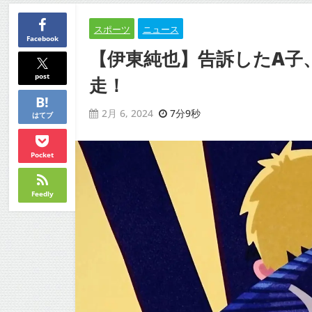
スポーツ
ニュース
Facebook
【伊東純也】告訴したA子
post
走！
7分9秒
2月 6, 2024
はてブ
Pocket
Feedly