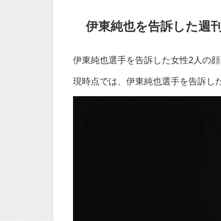
伊東純也を告訴した週刊
伊東純也選手を告訴した女性2人の
現時点では、伊東純也選手を告訴し