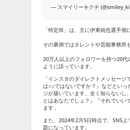
— スマイリーキクチ (@smiley_kik
「特定班」は、主に伊東純也選手側
その裏側ではタレントや芸能事務所
20万人以上のフォロワーを持つ20代
ように語っています。
「インスタのダイレクトメッセージで
は○○ではないですか？』などとい
ジが届いています。全く知らないし
とはあなたでしょ？』『それでいい
ます」
また、2024年2月5日時点で、SN
題になっています。