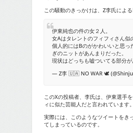
この騒動のきっかけは、Z李氏によ
伊東純也の件の女２人。
女Aはタレントのフィフィさん似
個人的にはBのがかわいいと思っ
ぎのニットがあんまりだった。
現状はどっちも嘘ついてる部分が
— Z李 🇺🇦 NO WAR 🕊 (@Shinj
このXの投稿者、李氏は、伊東選手を
ィに似た芸能人だと言われています
実際には、このようなツイートをき
てしまっているのです。