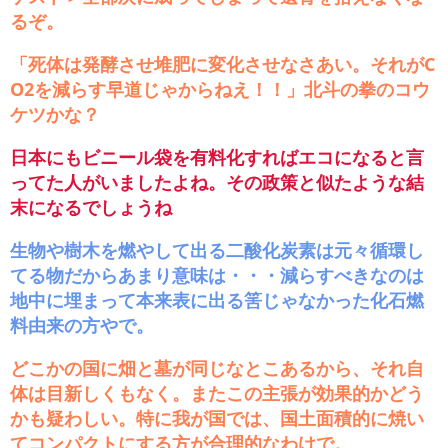
るぞ。
「死体は発酵させ堆肥に変化させなさあい。それがC
O2を減らす早道じゃからねえ！！」北斗の拳のコウ
ケツかな？
日本にもビニール袋を有料化すればエコになると言
ってた人がいましたよね。その政策と似たような結
末になるでしょうね
生物や樹木を燃やして出る二酸化炭素は元々循環し
てる物だからあまり意味は・・・減らすべきなのは
地中に埋まって本来表に出る筈じゃなかった化石燃
料由来の方やで。
どこかの国に畑と墓が同じなとこあるから、それ自
体は目新しくもなく。またこの主張が効果的かどう
かも疑わしい。特に我が国では、国土面積的に焼い
てコンパクトにする方が合理的なわけで。