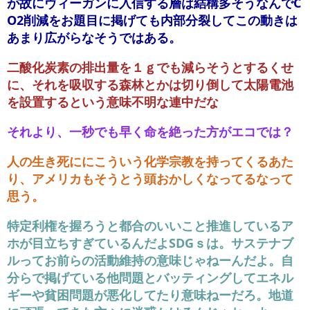
が故にヴィーガンに入信する層は結構多そうなんでC
O2削減をお題目に掲げても内部分裂してこの動きは
あまり広がらなそうではある。
二酸化炭素の排出量を１ｇでも減らそうとするくせ
に、それを吸収する森林とかは切り倒して太陽電池
を設置するという意味不明な連中だな
それより、一秒でも早く命を絶った方がエコでは？
人の生き死ににこういう化学宗教を持ってくるあた
り、アメリカもそうとう頭おかしくなってるなって
思う。
特定利権を握ろうと都合のいいこと推進しているア
ホが目立ちすぎているんだよSDGｓは。サステナブ
ルってお前らの活動維持の意味じゃねーんだよ。自
分らで掲げている他問題とバッティングしてエネル
ギーや貧困問題が悪化してたり意味ねーだろ。地道