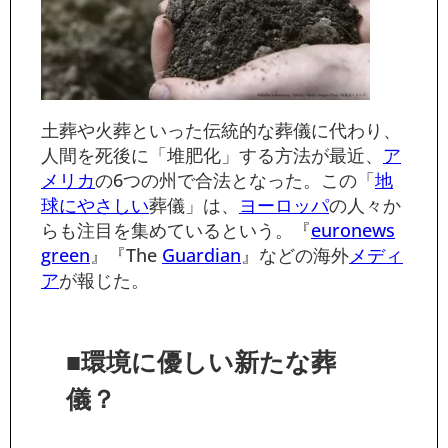
土葬や火葬といった伝統的な葬儀に代わり、
人間を死後に「堆肥化」する方法が最近、
ア
メリカ
の6つの州で合法となった。この「
地
球にやさしい
葬儀」は、
ヨーロッパ
の人々か
らも注目を集めているという。『
euro
news
green
』『The
Guardian
』などの海外
メディ
ア
が報じた。
■環境に優しい新たな葬
儀？