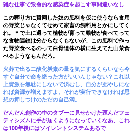
雑な仕事で致命的な感染症を起こす事間違いなし
この葬り方に賛同した奴の肥料を仮に使うなら食用
の野菜じゃなくてせめて家畜の飼料用とかにしてく
れ。＊で土に還って植物が育って動物が食べてって
な食物連鎖は分からなくもないが、この肥料で作っ
た野菜食べるのって白骨遺体の横に生えてた山菜食
べるようなもんだろ。
火葬で出る二酸化炭素の量を気にするくらいなら今
すぐ自分で命を絶った方がいいんじゃない？これ以
上資源を無駄にしないで済むし、自分が肥やしにな
れば資源が増えますよ。それが実行できなければ思
想の押しつけのただの自己満。
だんだん創作の中のタブーに見せかけた歪んだフェ
ティシズムに手が届くようになっていくなあ、これ
は100年後にはソイレントシステムあるで