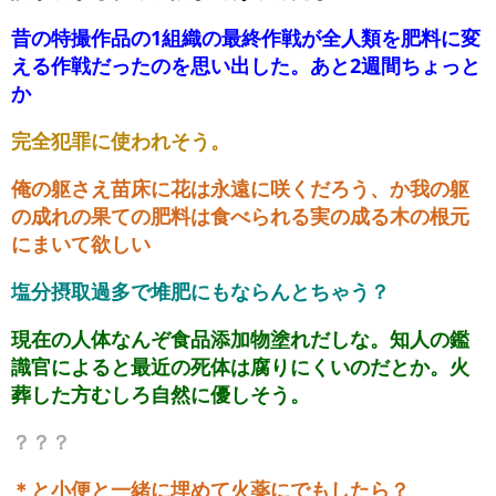
昔の特撮作品の1組織の最終作戦が全人類を肥料に変
える作戦だったのを思い出した。あと2週間ちょっと
か
完全犯罪に使われそう。
俺の躯さえ苗床に花は永遠に咲くだろう、か我の躯
の成れの果ての肥料は食べられる実の成る木の根元
にまいて欲しい
塩分摂取過多で堆肥にもならんとちゃう？
現在の人体なんぞ食品添加物塗れだしな。知人の鑑
識官によると最近の死体は腐りにくいのだとか。火
葬した方むしろ自然に優しそう。
？？？
＊と小便と一緒に埋めて火薬にでもしたら？