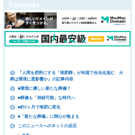
Contents
『人間を肥料にする「堆肥葬」が米国で合法化進む 火
1
葬は環境に悪影響か』の記事内容
■環境に優しい新たな葬儀？
2
■葬儀も「持続可能」な時代へ
3
■約1ヶ月で堆肥に変化
4
■「新たな葬儀」に関心が集まる
5
このニュースへのネットの反応
6