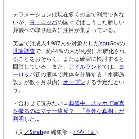
テラメーションは現在多くの国で利用できな
いが、
ヨーロッパ
の国々ではこうした新しい
葬儀への取り組みに注目が集まっている。
英国では成人4,987人を対象とした
You
Govの
世論調査
で、約44％の人が死後に堆肥化され
ることをおそらく、または確実に検討すると
回答している。また、
アイルランド
では、
ヨ
ーロッパ
初の液体で死体を分解する「水葬施
設」が数ヶ月以内に
オープン
する予定だとい
う。
・合わせて読みたい→
葬儀中、スマホで写真
を撮るのはマナー違反？ 「意外な真相」が
判明した…
（文
／Si
rab
ee 編集部・
びやじま
）