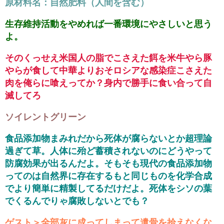
原材料名：自然肥料（人間を含む）
生存維持活動をやめれば一番環境にやさしいと思う
よ。
そのくっせえ米国人の脂でこさえた餌を米牛やら豚
やらが食して中華よりおそロシアな感染症こさえた
肉を俺らに喰えってか？身内で勝手に食い合って自
滅してろ
ソイレントグリーン
食品添加物まみれだから死体が腐らないとか超理論
過ぎて草。人体に殆ど蓄積されないのにどうやって
防腐効果が出るんだよ。そもそも現代の食品添加物
ってのは自然界に存在するもと同じものを化学合成
でより簡単に精製してるだけだよ。死体をシソの葉
でくるんでりゃ腐敗しないとでも？
ゲスト＞全部灰に成ってしまって遺骨を拾えなくな