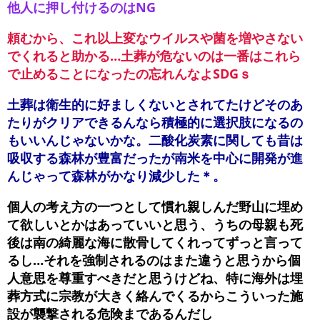
他人に押し付けるのはNG
頼むから、これ以上変なウイルスや菌を増やさない
でくれると助かる…土葬が危ないのは一番はこれら
で止めることになったの忘れんなよSDGｓ
土葬は衛生的に好ましくないとされてたけどそのあ
たりがクリアできるんなら積極的に選択肢になるの
もいいんじゃないかな。二酸化炭素に関しても昔は
吸収する森林が豊富だったが南米を中心に開発が進
んじゃって森林がかなり減少した＊。
個人の考え方の一つとして慣れ親しんだ野山に埋め
て欲しいとかはあっていいと思う、うちの母親も死
後は南の綺麗な海に散骨してくれってずっと言って
るし…それを強制されるのはまた違うと思うから個
人意思を尊重すべきだと思うけどね、特に海外は埋
葬方式に宗教が大きく絡んでくるからこういった施
設が襲撃される危険まであるんだし