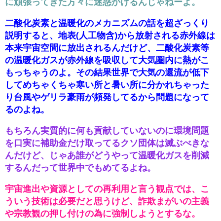
に頑張ってきた方々に迷惑かけるんじゃねーよ。
二酸化炭素と温暖化のメカニズムの話を超ざっくり
説明すると、地表(人工物含)から放射される赤外線は
本来宇宙空間に放出されるんだけど、二酸化炭素等
の温暖化ガスが赤外線を吸収して大気圏内に熱がこ
もっちゃうのよ。その結果世界で大気の還流が低下
してめちゃくちゃ寒い所と暑い所に分かれちゃった
り台風やゲリラ豪雨が頻発してるから問題になって
るのよね。
もちろん実質的に何も貢献していないのに環境問題
を口実に補助金だけ取ってるクソ団体は滅ぶべきな
んだけど、じゃあ誰がどうやって温暖化ガスを削減
するんだって世界中でもめてるよね。
宇宙進出や資源としての再利用と言う観点では、こ
ういう技術は必要だと思うけど、詐欺まがいの主義
や宗教観の押し付けの為に強制しようとするな。