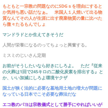
もともと一宗教の問題なのにSDGｓを理由にすると
か気持ち悪い話だなぁ。 米国人１人焼いて出る物
質なんてその人が生涯に出す廃棄物質の量に比べた
ら微々たるもんでしょ
マンドラドとか生えてきそうだ
人間が栄養になるのってちょっと興奮する。
ミスミのじいさん定期
お前がそうしたいなら好きにしろよ。 ただ『従来
の火葬は1回で245キロの二酸化炭素を排出する』と
か、いい加減にしろよ環境ヤクザ
国土が狭く法的に必要な墓地用土地の増大が問題に
なっている日本でこそ必要な葬法だな
エコ教のパヨは宗教儀式として勝手にやればいいが