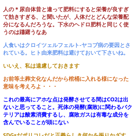
人の＊尿自体昔と違って肥料にすると栄養が良すぎ
て効きすぎる、と聞いたが、人体だとどんな栄養配
分になるんだろうな。下水のヘドロ肥料と同じく使
うのは躊躇うなあ
人食いはクロイツェルフェルト-ヤコブ病の要因とさ
れている。ヒト由来肥料は避けておいて下さいね。
いいえ、私は遠慮しておきます
お前等土葬文化なんだから棺桶に入れる様になった
意味を考えろよ・・・
これの最高にアホな点は発酵させてる間はCO2は出
ないと思ってること。死体の発酵(腐敗)に関わるバク
テリアは酸素消費するし、腐敗ガスは有毒な成分を
含んでいることが頭にない
SDGsだポリコレだと正義らしき何かを振りかざす