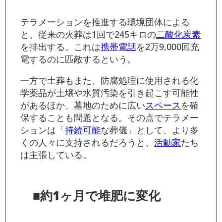
テラメーションを推進する環境団体による
と、従来の火葬は1回で245キロの
二酸化炭素
を排出する。これは
携帯電話
を2万9,000回充
電するのに匹敵するという。
一方で土葬もまた、防腐処理に使用される化
学薬品が土壌や水質汚染を引き起こす可能性
があるほか、墓地のために広い
スペース
を確
保することも問題となる。その点でテラメー
ションは「
持続可能
な葬儀」として、より多
くの人々に支持されるだろうと、
活動家
たち
は主張している。
■約1ヶ月で堆肥に変化