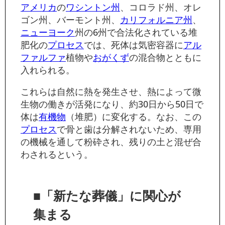
アメリカ
の
ワシントン州
、コロラド州、オレ
ゴン州、バーモント州、
カリフォルニア州
、
ニューヨーク
州の6州で合法化されている堆
肥化の
プロセス
では、死体は気密容器に
アル
ファルファ
植物や
おがくず
の混合物とともに
入れられる。
これらは自然に熱を発生させ、熱によって微
生物の働きが活発になり、約30日から50日で
体は
有機物
（堆肥）に変化する。なお、この
プロセス
で骨と歯は分解されないため、専用
の機械を通して粉砕され、残りの土と混ぜ合
わされるという。
■「新たな葬儀」に関心が
集まる