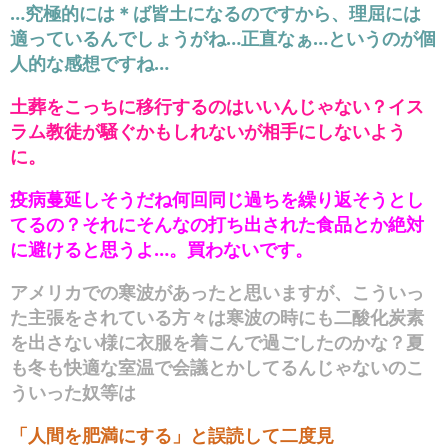
…究極的には＊ば皆土になるのですから、理屈には
適っているんでしょうがね…正直なぁ…というのが個
人的な感想ですね…
土葬をこっちに移行するのはいいんじゃない？イス
ラム教徒が騒ぐかもしれないが相手にしないよう
に。
疫病蔓延しそうだね何回同じ過ちを繰り返そうとし
てるの？それにそんなの打ち出された食品とか絶対
に避けると思うよ…。買わないです。
アメリカでの寒波があったと思いますが、こういっ
た主張をされている方々は寒波の時にも二酸化炭素
を出さない様に衣服を着こんで過ごしたのかな？夏
も冬も快適な室温で会議とかしてるんじゃないのこ
ういった奴等は
「人間を肥満にする」と誤読して二度見