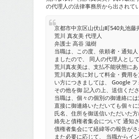
の代理人の法律事務所から出されて
京都市中京区山伏山町540丸池藤
荒川 真友美 代理人
弁護士 高谷 滋樹
当職は、この度、依頼者・通知人・荒川
ましたので、 同人の代理人とし
荒川真友美は、支払不能状態にあ
荒川真友美に対して料金・費用を
い方につきましては、 Googl
その他を御 記入の上、送信くだ
当職は、個々の個別の御連絡には
直接に御連絡いただいても個々に
氏名、住所を御送信いただいた方
絡先と債権者集会について 通知
債権者集会にて経緯等の報告がさ
また必要に応じて、 当職からインスタ