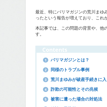
最近、特にバリマガジンの荒川まゆ
ったという報告が増えており、これ
本記事では、この問題の背景や、他
す。
Contents
バリマガジンとは？
1
同様のトラブル事例
2
荒川まゆみが破産手続きに入
3
詐欺の可能性とその兆候
4
被害に遭った場合の対処法
5