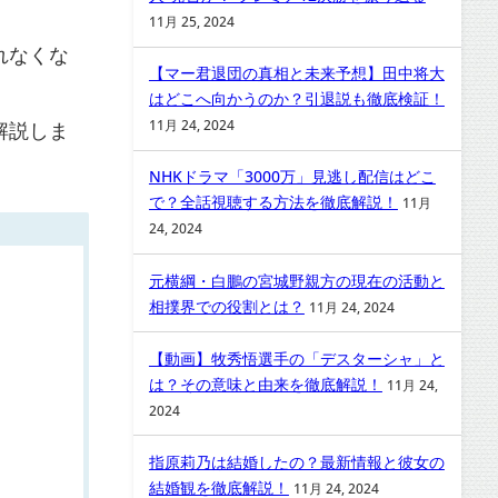
11月 25, 2024
れなくな
【マー君退団の真相と未来予想】田中将大
はどこへ向かうのか？引退説も徹底検証！
解説しま
11月 24, 2024
NHKドラマ「3000万」見逃し配信はどこ
で？全話視聴する方法を徹底解説！
11月
24, 2024
元横綱・白鵬の宮城野親方の現在の活動と
相撲界での役割とは？
11月 24, 2024
【動画】牧秀悟選手の「デスターシャ」と
は？その意味と由来を徹底解説！
11月 24,
2024
指原莉乃は結婚したの？最新情報と彼女の
結婚観を徹底解説！
11月 24, 2024