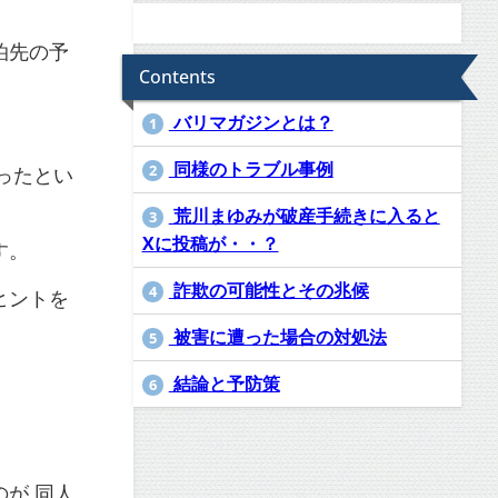
泊先の予
Contents
バリマガジンとは？
1
同様のトラブル事例
2
ったとい
荒川まゆみが破産手続きに入ると
3
Xに投稿が・・？
す
。
詐欺の可能性とその兆候
4
ヒントを
被害に遭った場合の対処法
5
結論と予防策
6
が 同人