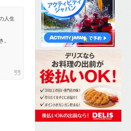
の人生
き。