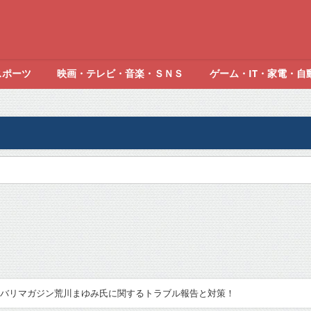
スポーツ
映画・テレビ・音楽・ＳＮＳ
ゲーム・IT・家電・自
バリマガジン荒川まゆみ氏に関するトラブル報告と対策！