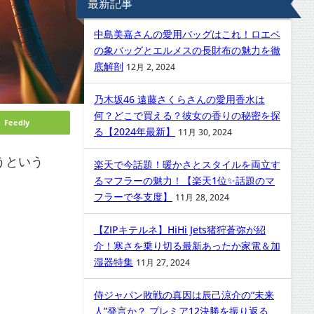
最新記事
中島美嘉さんの愛用バッグはこれ！ロエベ
の象バッグとエルメスの長財布の魅力を徹
底解剖
12月 2, 2024
乃木坂46 遠藤さくらさんの愛用香水は
何？どこで買える？彼女の香りの秘密を探
Feedly
る【2024年最新】
11月 30, 2024
うという
楽天で今話題！暖かさとスタイルを両立す
るマフラーの魅力！【楽天1位✨話題のマ
フラーで冬支度】
11月 28, 2024
【ZIPキテルネ】HiHi Jets猪狩蒼弥が紹
介！寒さを乗り切る最新あったか家電＆加
湿器特集
11月 27, 2024
侍ジャパン敗戦の真因は辰己涼介の“未来
人”発言か？ プレミア12決勝を振り返る