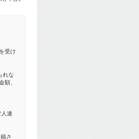
頼を受け
られな
れ金額、
財人連
投稿さ