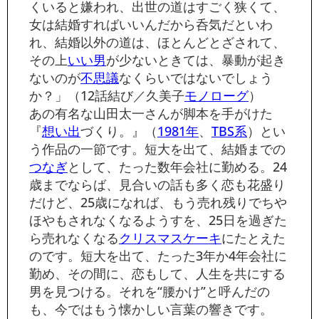
くいると嫌われ、出世の道はすごく狭くて、
女は結婚すればいいんだから呑気だといわ
れ、結婚以外の道は、ほとんどとざされて、
その上
いい男
が少ないときては、暴動が起き
ないのが
不思議
なくらいではないでしょう
か？」（12話結び／久美子
モノローグ
）
あの有名な山田太一さんが脚本を手がけた
『
想い出
づくり。』（
1981年
、
TBS系
）とい
う作品の一節です。短大を出て、結婚までの
つなぎ
として、たった数年会社に勤める。24
歳までならば、見合いの話も多く恋も花盛り
だけど、25歳になれば、もう売れ残りでちや
ほやもされなくなるようすを、25日を過ぎた
ら売れなくなる
クリスマスケーキ
にたとえた
のです。短大を出て、たった3年か4年会社に
勤め、その間に、恋もして、人生を共にする
男を見つける。それを“腰かけ”と呼んだの
も、今ではもう懐かしい言葉の響きです。