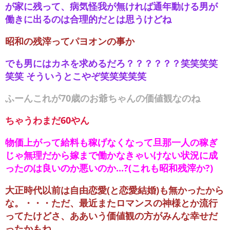
が家に残って、病気怪我が無ければ通年動ける男が
働きに出るのは合理的だとは思うけどね
昭和の残滓ってパヨオンの事か
でも男にはカネを求めるだろ？？？？？？笑笑笑笑
笑笑 そういうとこやぞ笑笑笑笑笑
ふーんこれが70歳のお爺ちゃんの価値観なのね
ちゃうわまだ60やん
物価上がって給料も稼げなくなって旦那一人の稼ぎ
じゃ無理だから嫁まで働かなきゃいけない状況に成
ったのは良いのか悪いのか...?(これも昭和残滓か?)
大正時代以前は自由恋愛(と恋愛結婚)も無かったから
な。・・・ただ、最近またロマンスの神様とか流行
ってたけどさ、ああいう価値観の方がみんな幸せだ
ったかもね。