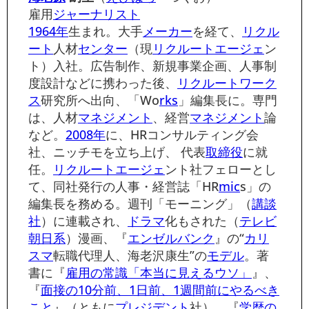
雇用
ジャーナリスト
1964年
生まれ。大手
メーカー
を経て、
リクル
ート
人材
センター
（現
リクルート
エージェ
ン
ト）入社。広告制作、新規事業企画、人事制
度設計などに携わった後、
リクルート
ワーク
ス
研究所へ出向、「Wo
rks
」編集長に。専門
は、人材
マネジメント
、経営
マネジメント
論
など。
2008年
に、HRコンサルティング会
社、ニッチモを立ち上げ、 代表
取締役
に就
任。
リクルート
エージェ
ント社フェローとし
て、同社発行の人事・経営誌「HR
mic
s」の
編集長を務める。週刊「モーニング」（
講談
社
）に連載され、
ドラマ
化もされた（
テレビ
朝日系
）漫画、『
エンゼルバンク
』の“
カリ
スマ
転職代理人、海老沢康生”の
モデル
。著
書に『
雇用の常識「本当に見えるウソ」
』、
『
面接の10分前、1日前、1週間前にやるべき
こと
』（ともに
プレジデント
社）、『
学歴の