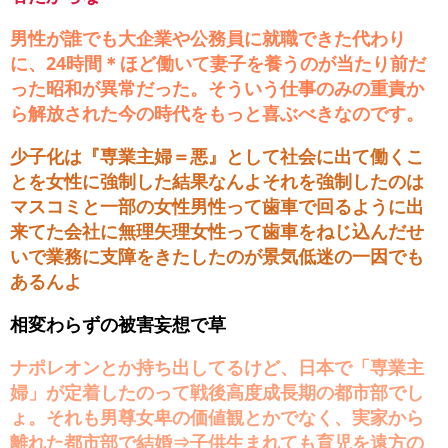
男性が誰でも大企業や公務員に就職できた代わり
に、24時間＊ほど働いて妻子を養うのが当たり前だ
った昭和が異常だった。そういう仕事のみの重責か
ら解放された今の時代をもっと喜ぶべきなのです。
少子化は『専業主婦＝悪』として社会に出て働くこ
とを女性に強制した結果なんよそれを強制したのは
マスコミと一部の女性男性って歯車で回るように出
来てた会社に無理矢理女性って歯車をねじ込んだせ
いで業務に支障をきたしたのが景気低迷の一因でも
あるんよ
相変わらずの被害妄想で草
ナポレオンとか持ち出してるけど、日本で「専業主
婦」が定着したのって戦後高度成長期の都市部でし
ょ。それも男尊女卑の価値観とかでなく、実家から
離れた都市部で結婚⇒子供生まれても育児を遠方の