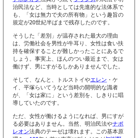
治民法など、当時としては先進的な法体系で
も、「女は無力で夫の所有物」という趣旨の
規定が20世紀半ばまで残存したのです。
そうした「差別」が温存された最大の理由
は、労働社会を男性が牛耳り、女性は食い扶
持を確保することが難しかったことにあるで
しょう。事実上、ほんのつい最近まで、女は
働けず、男にすがるしかありませんでした。
そして、なんと、トルストイや
エレン
・ケ
イ、平塚らいてうなど当時の開明的な識者
が、「女は家に」という差別を、しきりに唱
導していたのです。
ただ、女性が働けるようになれば、男にすが
る必要はありません。当然、明治民法や
ナポ
レオン
法典のテーゼは壊れます。この基本原