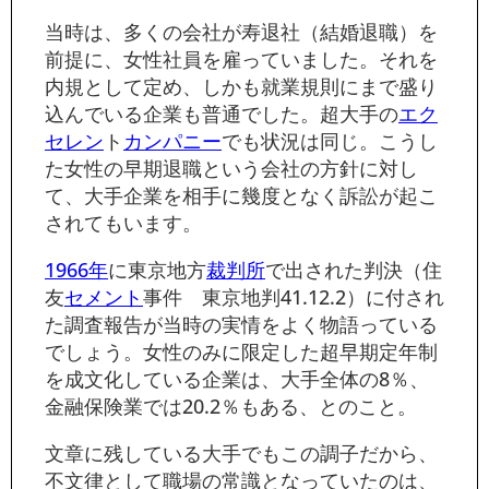
当時は、多くの会社が寿退社（結婚退職）を
前提に、女性社員を雇っていました。それを
内規として定め、しかも就業規則にまで盛り
込んでいる企業も普通でした。超大手の
エク
セレン
ト
カンパニー
でも状況は同じ。こうし
た女性の早期退職という会社の方針に対し
て、大手企業を相手に幾度となく訴訟が起こ
されてもいます。
1966年
に東京地方
裁判所
で出された判決（住
友
セメント
事件 東京地判41.12.2）に付され
た調査報告が当時の実情をよく物語っている
でしょう。女性のみに限定した超早期定年制
を成文化している企業は、大手全体の8％、
金融保険業では20.2％もある、とのこと。
文章に残している大手でもこの調子だから、
不文律として職場の常識となっていたのは、