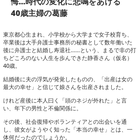
悔...時代の変化に悲鳴をあげる
40歳主婦の葛藤
東京都心生まれ、小学校から大学まで女子校育ち、
卒業後は大手弁護士事務所の秘書として数年働いた
後に弁護士と結婚し寿退社......という、まるで非の打
ちどころのない人生を歩んできた静香さん（仮名）
40歳。
結婚後に夫の浮気が発覚したものの、「出産は女の
最大の幸せ」と信じて娘さんを出産されました。
けれど産後に本人曰く「頭のネジが外れた」と言
い、年下の男性と不倫関係に。
その後、社会復帰やボランティアとの出会いを通
し、彼女がようやく知った「本当の幸せ」とは、一
体何だったのでしょうか。