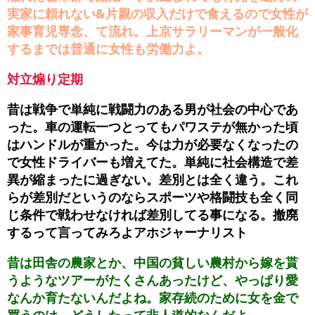
実家に頼れない&片親の収入だけで食えるので女性が
家事育児専念、て流れ。上京サラリーマンが一般化
するまでは普通に女性も労働力よ。
対立煽り定期
昔は戦争で単純に戦闘力のある男が社会の中心であ
った。車の運転一つとってもパワステが無かった頃
はハンドルが重かった。今は力が必要なくなったの
で女性ドライバーも増えてた。単純に社会構造で差
異が縮まったに過ぎない。差別とは全く違う。これ
らが差別だというのならスポーツや格闘技も全く同
じ条件で戦わせなければ差別してる事になる。撤廃
するって言ってみろよアホジャーナリスト
昔は田舎の農家とか、中国の貧しい農村から嫁を貰
うようなツアーがたくさんあったけど、やっぱり愛
なんか育たないんだよね。家存続のために女を金で