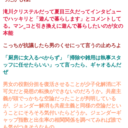
滝川クリステルだって夏目三久だってインタビュー
でハッキリと「遊んで暮らします」とコメントして
る。マン‗コと引き換えに遊んで暮らしたいのが女の
本能
こっちが抗議したら男のくせにって言うの止めろよ
「厨房に女入るべからず」「掃除や雑用は執事スタ
ッフに任せたらいい」って言ったら、ギャオるんだ
ぜ
男女の役割分担を復活させることが少子化解消に不
可欠だと発想の転換ができないのだろうか。共産主
義が頭でっかちな空論だったことが判明している
が、ジェンダー解消も共産主義と同様の空論だとい
うことにそろそろ気付いたらどうか。ジェンダーギ
ャップ指数と出生率の相関関係を調べてみれば誰で
も気がつきそうなもの。