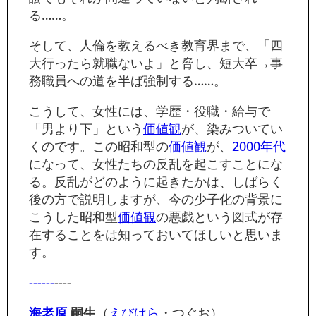
る……。
そして、人倫を教えるべき教育界まで、「四
大行ったら就職ないよ」と脅し、短大卒→事
務職員への道を半ば強制する……。
こうして、女性には、学歴・役職・給与で
「男より下」という
価値観
が、染みついてい
くのです。この昭和型の
価値観
が、
2000年代
になって、女性たちの反乱を起こすことにな
る。反乱がどのように起きたかは、しばらく
後の方で説明しますが、今の少子化の背景に
こうした昭和型
価値観
の悪戯という図式が存
在することをは知っておいてほしいと思いま
す。
------
----
海老原
嗣生
（
えびはら
・つぐお）