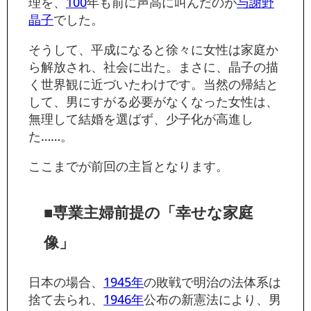
理を、
100
年も前に声高に叫んだのが
与謝野
晶子
でした。
そうして、平成になると徐々に女性は家庭か
ら解放され、社会に出た。まさに、晶子の描
く世界観に近づいたわけです。当然の帰結と
して、男にすがる必要がなくなった女性は、
無理して結婚を選ばず、少子化が高進し
た……。
ここまでが前回の主旨となります。
■専業主婦前提の「幸せな家庭
像」
日本の場合、
1945年
の敗戦で明治の法体系は
捨て去られ、
1946年
公布の新憲法により、男