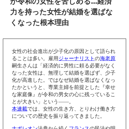
が令和の女性を苦しめる…経済
力を持った女性が結婚を選ばな
くなった根本理由
女性の社会進出が少子化の原因として語られ
ることは多い。雇用
ジャーナリスト
の
海老原
嗣生さんは「経済的に男性に頼る必要がなく
なった女性は、無理して結婚を選ばず、少子
化が高進した。ではなぜ結婚を選ばなくなっ
たかというと、専業主婦を前提とした『幸せ
な家庭像』が令和の男女の心に残っているこ
とが大きい」という――。
本連載
では、女性の生き方、とりわけ働き方
についての歴史を振り返ってきました。
ナポレオン
法典から続く
フランス
の民法や明