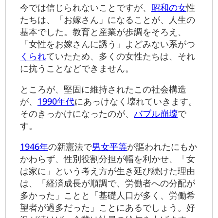
今では信じられないことですが、
昭和の女
性
たちは、「お嫁さん」になることが、人生の
基本でした。教育と産業が歩調をそろえ、
「女性をお嫁さんに誘う」よどみない系がつ
くられ
ていたため、多くの女性たちは、それ
に抗うことなどできません。
ところが、堅固に維持されたこの社会構造
が、
1990年代
にあっけなく壊れていきます。
そのきっかけになったのが、
バブル崩壊
で
す。
1946年
の新憲法で
男女平等
が謳われたにもか
かわらず、性別役割分担が幅を利かせ、「女
は家に」という考え方が生き延び続けた理由
は、「経済成長が順調で、労働者への分配が
多かった」ことと「基礎人口が多く、労働希
望者が過多だった」ことにあるでしょう。好