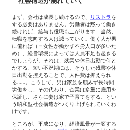
社会構造が崩れていく
まず、会社は成長し続けるので、
リストラ
を
する必要はありません。労働者は黙って働き
続ければ、給与も役職も上がります。当然、
転職を志向する人は減っていく。働く人が男
に偏れば（＝女性が働かず不労人口が多いた
め）、経営環境によっては人員不足も起きる
でしょうが、それは、残業や休日出勤で何と
かする。短い不況期には、そうした残業や休
日出勤を控えることで、人件費は抑えられ
る……。こうして、男は家族を顧みず長時間
労働をし、その代わり、企業は多重に雇用を
保証し、さらに妻は家で子育てをする、とい
う昭和型社会構造がつくり上げられていくわ
けです。
ところが、平成になり、経済風景が一変する