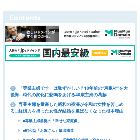
Contents
「専業主婦です」は恥ずかしい？10年前の“寿退社”を大
1
後悔...時代の変化に悲鳴をあげる40歳主婦の葛藤
専業主婦を量産した昭和の残滓が令和の女性を苦しめ
2
る…経済力を持った女性が結婚を選ばなくなった根本理由
■専業主婦前提の「幸せな家庭像」
■昭和型「お嫁さん」輩出構造