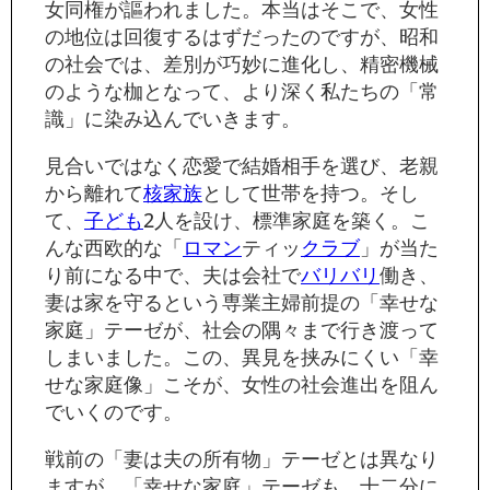
女同権が謳われました。本当はそこで、女性
の地位は回復するはずだったのですが、昭和
の社会では、差別が巧妙に進化し、精密機械
のような枷となって、より深く私たちの「常
識」に染み込んでいきます。
見合いではなく恋愛で結婚相手を選び、老親
から離れて
核家族
として世帯を持つ。そし
て、
子ども
2人を設け、標準家庭を築く。こ
んな西欧的な「
ロマン
ティッ
クラブ
」が当た
り前になる中で、夫は会社で
バリバリ
働き、
妻は家を守るという専業主婦前提の「幸せな
家庭」テーゼが、社会の隅々まで行き渡って
しまいました。この、異見を挟みにくい「幸
せな家庭像」こそが、女性の社会進出を阻ん
でいくのです。
戦前の「妻は夫の所有物」テーゼとは異なり
ますが、「幸せな家庭」テーゼも、十二分に