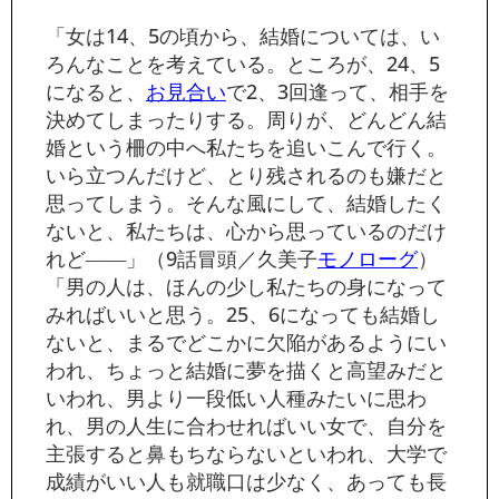
「女は14、5の頃から、結婚については、い
ろんなことを考えている。ところが、24、5
になると、
お見合い
で2、3回逢って、相手を
決めてしまったりする。周りが、どんどん結
婚という柵の中へ私たちを追いこんで行く。
いら立つんだけど、とり残されるのも嫌だと
思ってしまう。そんな風にして、結婚したく
ないと、私たちは、心から思っているのだけ
れど――」（9話冒頭／久美子
モノローグ
）
「男の人は、ほんの少し私たちの身になって
みればいいと思う。25、6になっても結婚し
ないと、まるでどこかに欠陥があるようにい
われ、ちょっと結婚に夢を描くと高望みだと
いわれ、男より一段低い人種みたいに思わ
れ、男の人生に合わせればいい女で、自分を
主張すると鼻もちならないといわれ、大学で
成績がいい人も就職口は少なく、あっても長