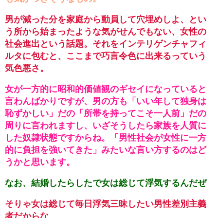
男が減った分を家庭から動員して穴埋めしよ、とい
う所から始まったような気がせんでもない、女性の
社会進出という話題。それをインテリゲンチャフィ
ルタに包むと、ここまで巧言令色に出来るっていう
気色悪さ。
女が一方的に昭和的価値観のギセイになっていると
言わんばかりですが、男の方も「いい年して独身は
恥ずかしい」だの「所帯を持ってこそ一人前」だの
周りに言われますし、いざそうしたら家族を人質に
した奴隷状態ですからね。「男性社会が女性に一方
的に負担を強いてきた」みたいな言い方するのはど
うかと思います。
なお、結婚したらしたで女は総じて浮気するんだぜ
そりゃ女は総じて毎日浮気三昧したい男性差別主義
者だからな