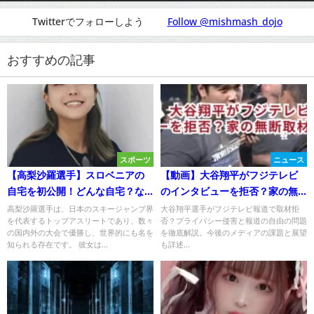
Twitterでフォローしよう
Follow @mishmash_dojo
おすすめの記事
スポーツ
ニュース
【高梨沙羅選手】スロベニアの
【動画】大谷翔平がフジテレビ
自宅を初公開！どんな自宅？な
のインタビューを拒否？家の無
んでスロベニアに？
断取材が原因か？
高梨沙羅選手は、日本のスキージャンプ界
大谷翔平選手がフジテレビ報道で取材拒
を代表するトップアスリートであり、数々
否？プライバシー侵害と報道の自由の問題
の国内外の大会で優勝し、世界的にも名を
を徹底解説。今後のメディアの課題と展望
知られる存在です。 彼女は...
も詳述...