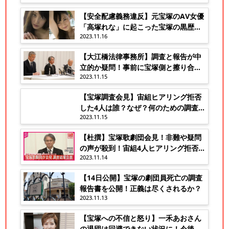
【安全配慮義務違反】元宝塚のAV女優
「高塚れな」に起こった宝塚の黒歴
2023.11.16
史！
【大江橋法律事務所】調査と報告が中
立的か疑問！事前に宝塚側と擦り合わ
2023.11.15
せ？
【宝塚調査会見】宙組ヒアリング拒否
した4人は誰？なぜ？何のための調査
2023.11.15
か！
【杜撰】宝塚歌劇団会見！非難や疑問
の声が殺到！宙組4人ヒアリング拒否っ
2023.11.14
て？
【14日公開】宝塚の劇団員死亡の調査
報告書を公開！正義は尽くされるか？
2023.11.13
【宝塚への不信と怒り】一禾あおさん
の退団は回避できない状況に！今後が