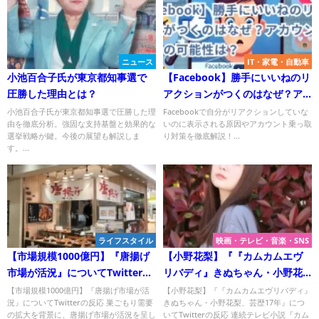
ニュース
IT・家電・自動車
小池百合子氏が東京都知事選で
【Facebook】勝手にいいねのリ
圧勝した理由とは？
アクションがつくのはなぜ？ア
カウント乗っ取りの可能性は？
小池百合子氏が東京都知事選で圧勝した理
Facebookで自分がリアクションしていな
由を徹底分析。強固な支持基盤と効果的な
いのに表示される原因やアカウント乗っ取
選挙戦略が鍵。今後の展望も解説しま
り対策を徹底解説！...
す。...
ライフスタイル
映画・テレビ・音楽・SNS
【市場規模1000億円】『唐揚げ
【小野花梨】『『カムカムエヴ
市場が活況』についてTwitterの
リバディ』きぬちゃん・小野花
反応
梨、芸歴17年』についてTwitter
【市場規模1000億円】『唐揚げ市場が活
【小野花梨】『『カムカムエヴリバディ』
況』についてTwitterの反応 巣ごもり需要
きぬちゃん・小野花梨、芸歴17年』につ
の反応
の拡大を背景に、唐揚げ市場が活況を呈し
いてTwitterの反応 連続テレビ小説『カム