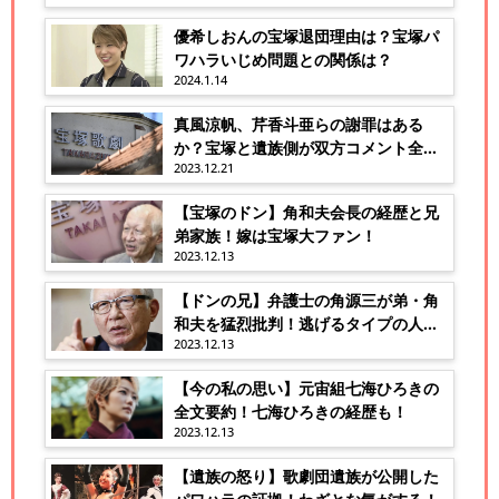
優希しおんの宝塚退団理由は？宝塚パ
ワハラいじめ問題との関係は？
2024.1.14
真風涼帆、芹香斗亜らの謝罪はある
か？宝塚と遺族側が双方コメント全
2023.12.21
文！
【宝塚のドン】角和夫会長の経歴と兄
弟家族！嫁は宝塚大ファン！
2023.12.13
【ドンの兄】弁護士の角源三が弟・角
和夫を猛烈批判！逃げるタイプの人
2023.12.13
間！
【今の私の思い】元宙組七海ひろきの
全文要約！七海ひろきの経歴も！
2023.12.13
【遺族の怒り】歌劇団遺族が公開した