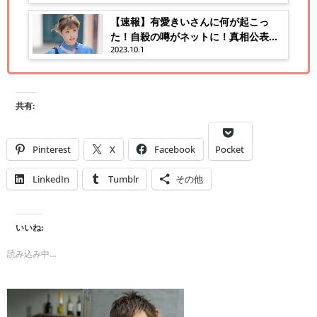
【速報】有愛きいさんに何が起こっ
た！自殺の噂がネットに！真相公表待
2023.10.1
たれる！
共有:
Pinterest
X
Facebook
Pocket
LinkedIn
Tumblr
その他
いいね:
読み込み中…