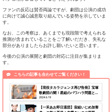
ファンの反応は賛否両論ですが、劇団は公演の成功
に向けて誠心誠意取り組んでいる姿勢を示していま
す。
なお、この考察は、あくまでも現段階で考えられる
推測が含まれていることをご了解いだだき、失礼な
部分がありましたらお許し願いたいと思います。
今後の公演の展開と劇団の対応に注目が集まりま
す。
こちらの記事も合わせてご覧ください！
【現役タカラジェンヌ再び告発】宝塚
歌劇団の闇！星組のパワハラ問題と改
2024.6.19
善の道！
【一禾あお即日退団】宙組いじめ加害