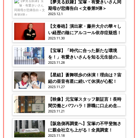
【夢見る奴隷】宝塚・有愛きいさん同
期母が悲痛告白＜文春第9弾＞
2023.12.1
【文春砲】演出家・藤井大介の華々し
い経歴の陰にアルコール依存症疑惑！
2023.11.30
【宝塚】「時代に合った新たな環境
を！」有愛きいさんを知る元生徒の訴
2023.11.28
え！
【星組】蒼舞咲歩の休演！理由は？宙
組の亜音有星に続いて休演が心配！
2023.11.27
【映像】元宝塚スタッフ新証言！長時
間労働とパワハラ！辞職に口止め念
2023.11.21
書！
【阪急側再調査へ】宝塚の不甲斐無さ
に親会社立ち上がる！全員調査！
2023.11.18