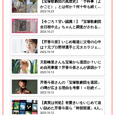
【宝塚歌劇団の黒歴史】「予科事（よ
かごと）」とは何か？何十年も続く悪
2023.10.23
しき伝統！
【今ごろ？甘い認識！】『宝塚歌劇団
全日程中止』ちゃんと調査がされるの
2023.10.21
か？
【芹香斗亜】いじめ報道に父母の心中
は？元プロ野球選手と元タカラジェン
2023.10.19
ヌの有名人父母！
天彩峰里さんも宝塚から退団か？いじ
め自死事案？芹香斗亜さんが原因か？
2023.10.13
芹香斗亜さんの「宝塚歌劇団を退団」
の噂が広まる理由を考察！＜壮絶イジ
2023.10.12
メの代償か＞
【真実は何処】有愛きいをいじめて追
い詰めた芹香斗亜ら「幹部部屋」4人の
2023.10.12
上級生!?＜文春砲＞