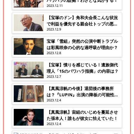
パワハラの証拠！わざとな気がする！
2023.12.11
【宝塚のドン】角和夫会長こんな状況
で利益を優先する親会社トップの悪
2023.12.9
行！
宝塚「雪組」突然の公演中断トラブル
は彩風咲奈の心的な過呼吸が理由か？
2023.12.8
【宝塚】憤りを感じている！遺族側代
理人「15のパワハラ指摘」の内容は？
2023.12.7
【真風涼帆の今後】退団後の事務所
は？『LUPIN』出演の降板の可能性
2023.12.4
も？
【真風涼帆】宙組のいじめを蔓延させ
た張本人！誰もが彼女に怯えていた！
2023.12.4