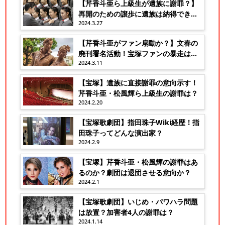
【芹香斗亜ら上級生が遺族に謝罪？】
再開のための譲歩に遺族は納得できる
2024.3.27
か？
【芹香斗亜がファン扇動か？】文春の
廃刊署名活動！宝塚ファンの暴走はな
2024.3.11
ぜ？
【宝塚】遺族に直接謝罪の意向示す！
芹香斗亜・松風輝ら上級生の謝罪は？
2024.2.20
【宝塚歌劇団】指田珠子Wiki経歴！指
田珠子ってどんな演出家？
2024.2.9
【宝塚】芹香斗亜・松風輝の謝罪はあ
るのか？劇団は退団させる意向か？
2024.2.1
【宝塚歌劇団】いじめ・パワハラ問題
は放置？加害者4人の謝罪は？
2024.1.14