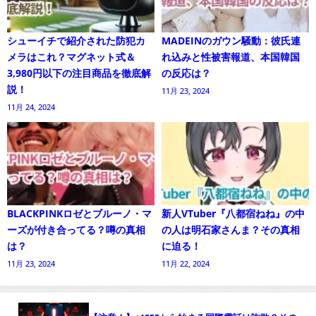
シューイチで紹介された防犯カ
MADEINのガウン騒動：彼氏連
メラはこれ？マグネット式＆
れ込みと性被害報道、本国韓国
3,980円以下の注目商品を徹底解
の反応は？
説！
11月 23, 2024
11月 24, 2024
BLACKPINKロゼとブルーノ・マ
新人VTuber『八都宿ねね』の中
ーズが付き合ってる？噂の真相
の人は明石家さんま？その真相
は？
に迫る！
11月 23, 2024
11月 22, 2024