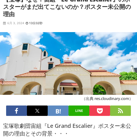
スターがまだ出てこないのか？ポスター未公開の
理由
6月 3, 2024
13分32秒
（出典 res.cloudinary.com）
LINE
宝塚歌劇団宙組『Le Grand Escalier』ポスター未公
開の理由とその背景・・・