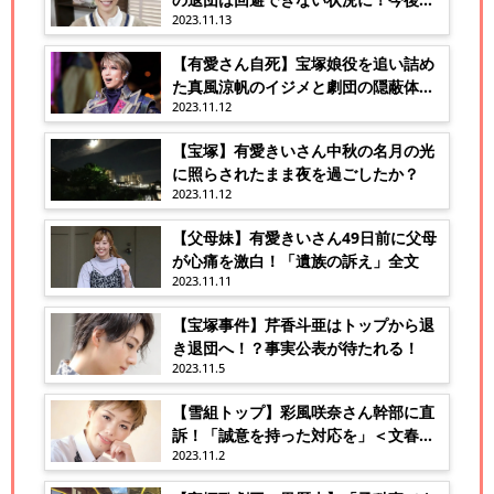
2023.11.13
気になる！
【有愛さん自死】宝塚娘役を追い詰め
た真風涼帆のイジメと劇団の隠蔽体
2023.11.12
質！
【宝塚】有愛きいさん中秋の名月の光
に照らされたまま夜を過ごしたか？
2023.11.12
【父母妹】有愛きいさん49日前に父母
が心痛を激白！「遺族の訴え」全文
2023.11.11
【宝塚事件】芹香斗亜はトップから退
き退団へ！？事実公表が待たれる！
2023.11.5
【雪組トップ】彩風咲奈さん幹部に直
訴！「誠意を持った対応を」＜文春５
2023.11.2
＞