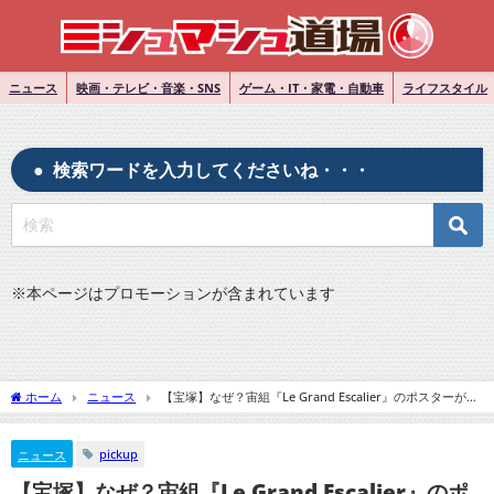
ニュース
映画・テレビ・音楽・SNS
ゲーム・IT・家電・自動車
ライフスタイル
検索ワードを入力してくださいね・・・
※
本ページはプロモーションが含まれています
ホーム
ニュース
【宝塚】なぜ？宙組『Le Grand Escalier』のポスターがま
だ出てこないのか？ポスター未公開の理由
pickup
ニュース
【宝塚】なぜ？宙組『Le Grand Escalier』のポ