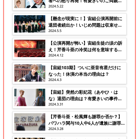
者への怒り再発！有愛きいのご両親の
2024.5.22
心境は？
【懸念が現実に！】宙組公演再開前に
退団者続出か！いじめ問題は収束せ
2024.5.5
ず！
【公演再開が怖い】宙組生徒の涙の訴
え！芹香斗亜の冷笑は何を意味するの
2024.4.12
か？
【宙組103期】ついに亜音有星だけに
なった！休演の本当の理由は？
2024.4.3
【宙組】突然の彩妃花（あやひ・は
な）退団の理由は？有愛きいの事件が
2024.3.31
原因？
【芹香斗亜・松風輝も謝罪か否か？】
パワハラ関与10人中6人が遺族に謝罪
2024.3.28
文！