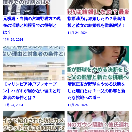
元横綱・白鵬の宮城野親方の現
指原莉乃は結婚したの？最新情
在の活動と相撲界での役割と
報と彼女の結婚観を徹底解説！
は？
11月 24, 2024
11月 24, 2024
【マリンピア神戸プレオープ
清原正吾が野球をやめる決断を
ン】ハガキが届かない理由と対
した理由とは？～父の影響と新
象者の条件とは？
たな挑戦への道～
11月 24, 2024
11月 24, 2024