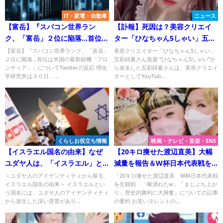
IT・家電・自動車
ニュース
【富岳】『スパコン世界ラン
【訃報】死因は？美容クリエイ
ク、「富岳」２位に陥落…首位は
ター「ひなちゃん5しゃい」五彩
米国の最新鋭機「フロンティ
緋夏さん急逝！#ごしゃいちゃん
【富岳】『スパコン世界ランク、「富岳」
美容クリエイター「ひなちゃん5しゃい」
２位に陥落…首位は米国の最新鋭機「フロ
五彩緋夏さん急逝 “ひなちゃん5しゃい”か
ア」』についてTwitterの反応
ンティア」』についてTwitterの反応 理化
ら改名した五彩緋夏さんは、美容クリエイ
学研究所は３０日、...
ターとしてYouTub...
くらしお役立ち情報
映画・テレビ・音楽・SNS
【イスラエル国名の由来】なぜ
【20キロ痩せた渡辺直美】大幅
ユダヤ人は、「イスラエル」と
減量を報告＆W杯日本代表戦を
いう国名にしたのか？
生観戦で歴史的勝利に大興奮！
＜ユダヤ人のアイデンティティから探る、
『20キロ痩せた渡辺直美 W杯日本代表戦
イスラエル国名の由来＞ イスラエルとい
を生観戦 「喉潰れたw」「まじぶち上が
う国名には、ユダヤ人のアイデンティティ
り」歴史的勝利に大興奮』についての記事
から派生した深い背景があり...
の要約 お笑いタレントの...